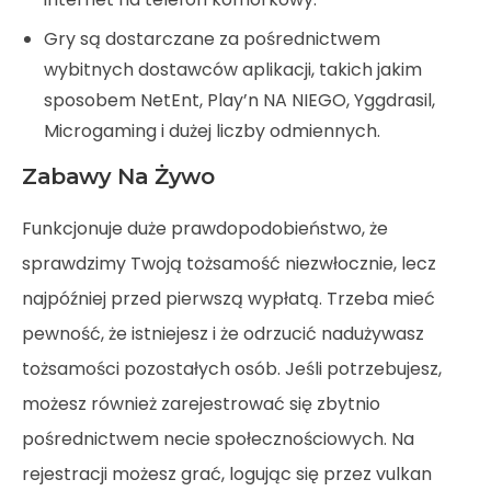
Gry są dostarczane za pośrednictwem
wybitnych dostawców aplikacji, takich jakim
sposobem NetEnt, Play’n NA NIEGO, Yggdrasil,
Microgaming i dużej liczby odmiennych.
Zabawy Na Żywo
Funkcjonuje duże prawdopodobieństwo, że
sprawdzimy Twoją tożsamość niezwłocznie, lecz
najpóźniej przed pierwszą wypłatą. Trzeba mieć
pewność, że istniejesz i że odrzucić nadużywasz
tożsamości pozostałych osób. Jeśli potrzebujesz,
możesz również zarejestrować się zbytnio
pośrednictwem necie społecznościowych. Na
rejestracji możesz grać, logując się przez vulkan