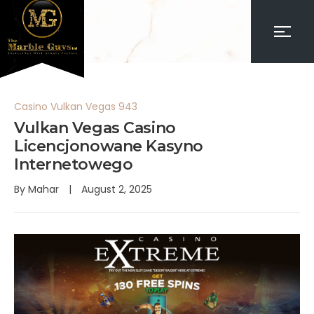
Casino Vulkan Vegas 943
Vulkan Vegas Casino
Licencjonowane Kasyno
Internetowego
By
Mahar
August 2, 2025