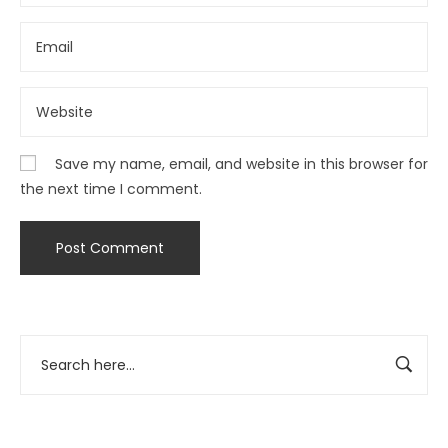
Save my name, email, and website in this browser for
the next time I comment.