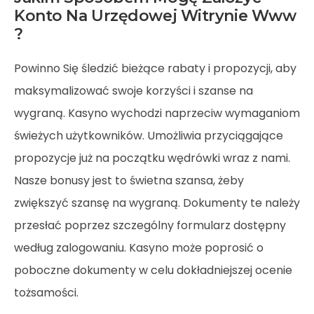
Konto Na Urzędowej Witrynie Www
?
Powinno Się śledzić bieżące rabaty i propozycji, aby
maksymalizować swoje korzyści i szanse na
wygraną. Kasyno wychodzi naprzeciw wymaganiom
świeżych użytkowników. Umożliwia przyciągające
propozycje już na początku wędrówki wraz z nami.
Nasze bonusy jest to świetna szansa, żeby
zwiększyć szansę na wygraną. Dokumenty te należy
przesłać poprzez szczególny formularz dostępny
według zalogowaniu. Kasyno może poprosić o
poboczne dokumenty w celu dokładniejszej ocenie
tożsamości.