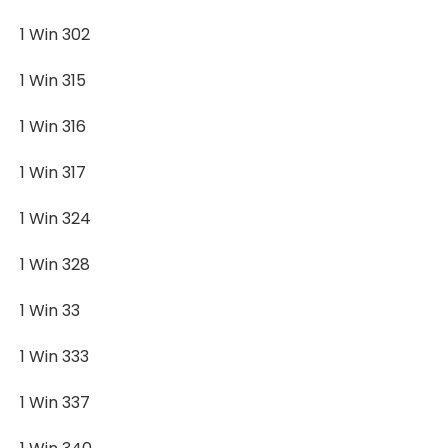
1 Win 302
1 Win 315
1 Win 316
1 Win 317
1 Win 324
1 Win 328
1 Win 33
1 Win 333
1 Win 337