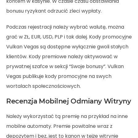
kontem w kasynie. W czasie czasu obstawiania
bonusu ryzykant odrzucić zleci wypłaty.
Podczas rejestracji należy wybrać walutę, można
grać w ZŁ, EUR, USD, PLP i tak dalej. Kody promocyjne
Vulkan Vegas są dostępne wyłącznie gwoli stałych
klientów. Kody premiowe należy aktywować w
prywatnej szafce w sekcji “Swoje bonusy”. Vulkan
Vegas publikuje kody promocyjne na swych
wortalach społecznościowych.
Recenzja Mobilnej Odmiany Witryny
Należy wykorzystać tą premię na przykład na inne
mobilne automaty. Premie powitalne wraz z
depozytem i bez, jest to kanon w tejże witrynie