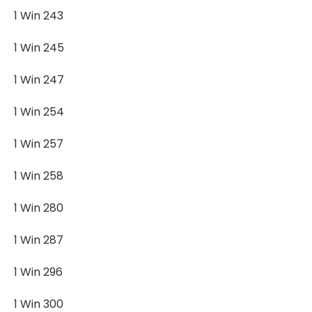
1 Win 243
1 Win 245
1 Win 247
1 Win 254
1 Win 257
1 Win 258
1 Win 280
1 Win 287
1 Win 296
1 Win 300