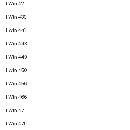
1 Win 42
1 Win 430
1 Win 441
1 Win 443
1 Win 449
1 Win 450
1 Win 456
1 Win 466
1 Win 47
1 Win 479