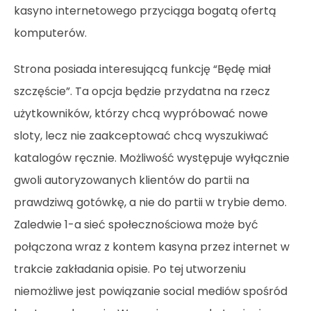
kasyno internetowego przyciąga bogatą ofertą
komputerów.
Strona posiada interesującą funkcję “Będę miał
szczęście”. Ta opcja będzie przydatna na rzecz
użytkowników, którzy chcą wypróbować nowe
sloty, lecz nie zaakceptować chcą wyszukiwać
katalogów ręcznie. Możliwość występuje wyłącznie
gwoli autoryzowanych klientów do partii na
prawdziwą gotówkę, a nie do partii w trybie demo.
Zaledwie 1-a sieć społecznościowa może być
połączona wraz z kontem kasyna przez internet w
trakcie zakładania opisie. Po tej utworzeniu
niemożliwe jest powiązanie social mediów spośród