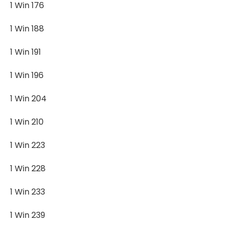
1 Win 176
1 Win 188
1 Win 191
1 Win 196
1 Win 204
1 Win 210
1 Win 223
1 Win 228
1 Win 233
1 Win 239