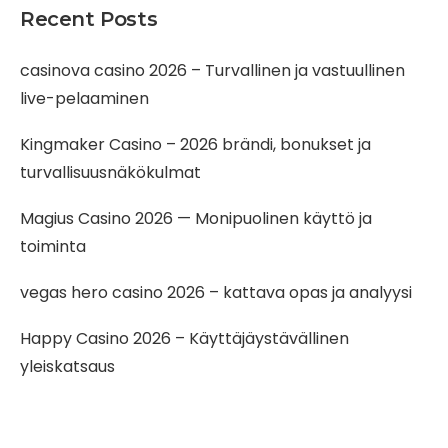
Recent Posts
casinova casino 2026 – Turvallinen ja vastuullinen
live-pelaaminen
Kingmaker Casino – 2026 brändi, bonukset ja
turvallisuusnäkökulmat
Magius Casino 2026 — Monipuolinen käyttö ja
toiminta
vegas hero casino 2026 – kattava opas ja analyysi
Happy Casino 2026 – Käyttäjäystävällinen
yleiskatsaus