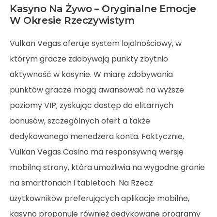
Kasyno Na Żywo – Oryginalne Emocje
W Okresie Rzeczywistym
Vulkan Vegas oferuje system lojalnościowy, w
którym gracze zdobywają punkty zbytnio
aktywność w kasynie. W miarę zdobywania
punktów gracze mogą awansować na wyższe
poziomy VIP, zyskując dostęp do elitarnych
bonusów, szczególnych ofert a także
dedykowanego menedżera konta. Faktycznie,
Vulkan Vegas Casino ma responsywną wersję
mobilną strony, która umożliwia na wygodne granie
na smartfonach i tabletach. Na Rzecz
użytkowników preferujących aplikacje mobilne,
kasyno proponuje również dedykowane programy