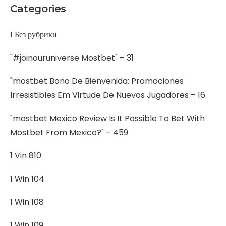
Categories
! Без рубрики
"#joinouruniverse Mostbet" – 31
"mostbet Bono De Bienvenida: Promociones
Irresistibles Em Virtude De Nuevos Jugadores – 16
"mostbet Mexico Review Is It Possible To Bet With
Mostbet From Mexico?" – 459
1 Vin 810
1 Win 104
1 Win 108
1 Win 109