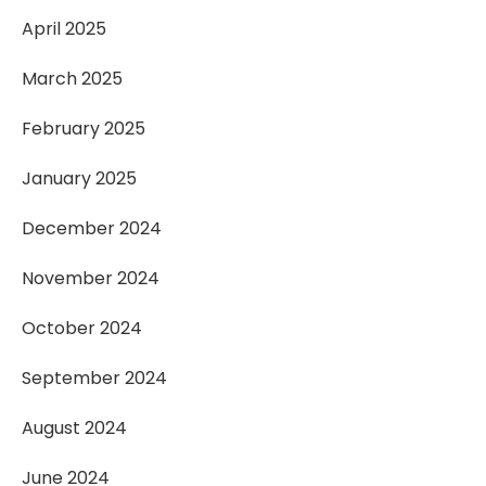
April 2025
March 2025
February 2025
January 2025
December 2024
November 2024
October 2024
September 2024
August 2024
June 2024