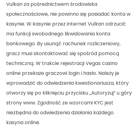
Vulkan za pośrednictwem środowiska
społecznościowe, nie powinno się posiadać konta w
kasynie. W kasynie przez internet Vulkan odrzucić
ma funkcji swobodnego likwidowania konta
bankowego. By usunąć rachunek rozliczeniowy,
gracz musi skontaktować się spośród pomocą
techniczną. W trakcie rejestracji Vegas casino
online przekaże graczowi login i hasło. Należy je
wprowadzić do odwiedzenia kwestionariusza, który
otworzy się po kliknięciu przycisku „Autoryzuj” u góry
strony www. Zgodność ze wzorcami KYC jest
niezbędna do odwiedzenia działania każdego
kasyna online.