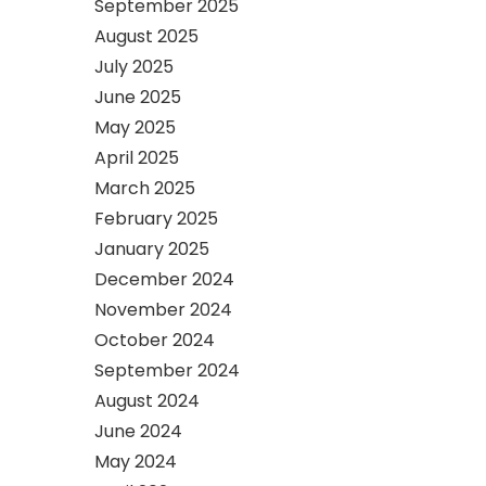
September 2025
August 2025
July 2025
June 2025
May 2025
April 2025
March 2025
February 2025
January 2025
December 2024
November 2024
October 2024
September 2024
August 2024
June 2024
May 2024