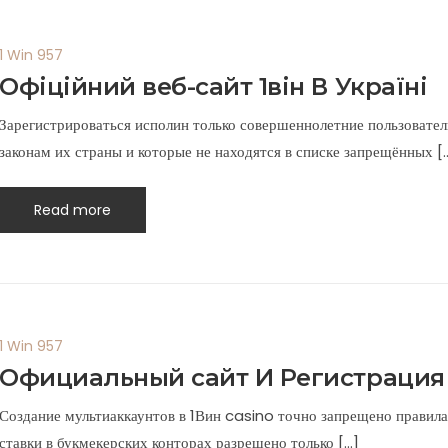
1 Win 957
Офіційний веб-сайт 1він В Україні
Зарегистрироваться исполин только совершеннолетние пользовател
законам их страны и которые не находятся в списке запрещённых [
Read more
1 Win 957
Официальный сайт И Регистрация
Создание мультиаккаунтов в 1Вин casino точно запрещено правилам
ставки в букмекерских конторах разрешено только […]