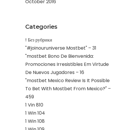
October 2016
Categories
! Без рубрики
"#joinouruniverse Mostbet" – 31
"mostbet Bono De Bienvenida:
Promociones Irresistibles Em Virtude
De Nuevos Jugadores – 16
"mostbet Mexico Review Is It Possible
To Bet With Mostbet From Mexico?" –
459
1 Vin 810
1 Win 104
1 Win 108
1 Win 109