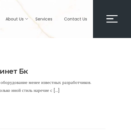
About Us
Services
Contact Us
бинет Бк
 оборудование менее известных разработчиков.
лько иной стиль наречие с […]