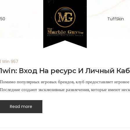
550
TuffSkin
1 Win 957
1win: Вход На ресурс И Личный Ка
Помимо популярных игровых брендов, клуб предоставляет игровое
Последние создают эксклюзивные развлечения, которые имеют неско
Read more