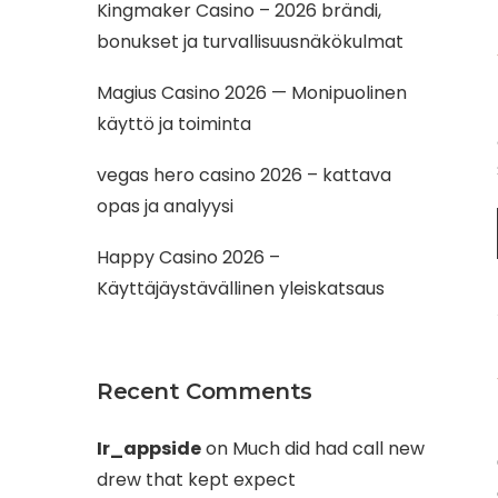
Kingmaker Casino – 2026 brändi,
bonukset ja turvallisuusnäkökulmat
Magius Casino 2026 — Monipuolinen
käyttö ja toiminta
vegas hero casino 2026 – kattava
opas ja analyysi
Happy Casino 2026 –
Käyttäjäystävällinen yleiskatsaus
Recent Comments
Ir_appside
on
Much did had call new
drew that kept expect