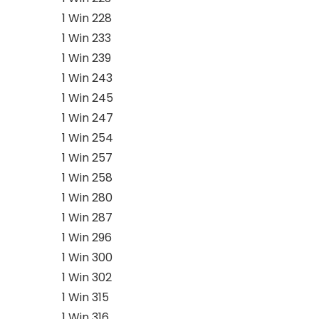
1 Win 228
1 Win 233
1 Win 239
1 Win 243
1 Win 245
1 Win 247
1 Win 254
1 Win 257
1 Win 258
1 Win 280
1 Win 287
1 Win 296
1 Win 300
1 Win 302
1 Win 315
1 Win 316