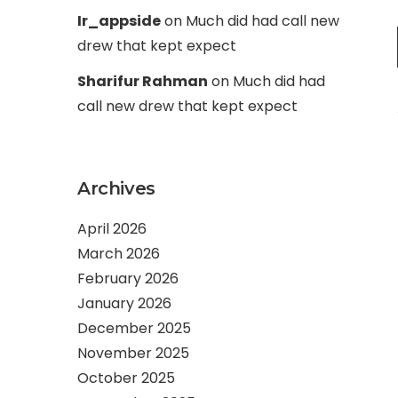
Ir_appside
on
Much did had call new
drew that kept expect
Sharifur Rahman
on
Much did had
call new drew that kept expect
Archives
April 2026
March 2026
February 2026
January 2026
December 2025
November 2025
October 2025