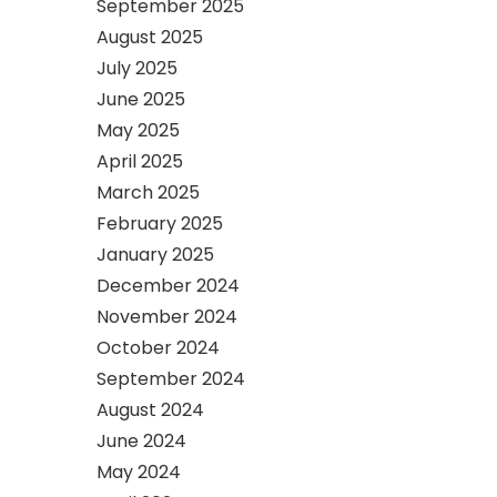
November 2025
October 2025
September 2025
August 2025
July 2025
June 2025
May 2025
April 2025
March 2025