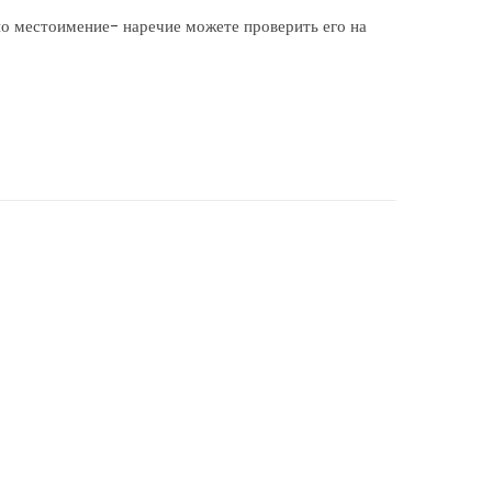
но местоимение- наречие можете проверить его на