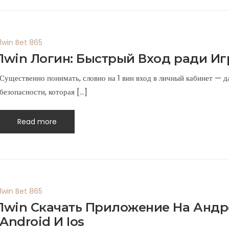
1win Bet 865
1win Логин: Быстрый Вход ради Иг
Существенно понимать, словно на 1 вин вход в личный кабинет — д
безопасности, которая […]
Read more
1win Bet 865
1win Скачать Приложение На Андр
Android И Ios