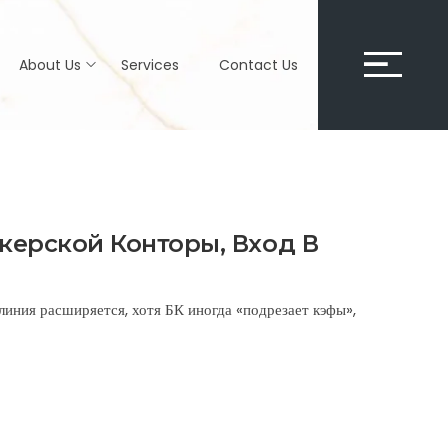
About Us
Services
Contact Us
керской Конторы, Вход В
 линия расширяется, хотя БК иногда «подрезает кэфы»,