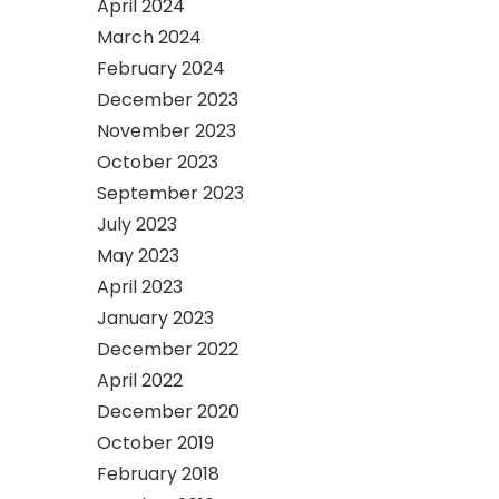
February 2025
January 2025
December 2024
November 2024
October 2024
September 2024
August 2024
June 2024
May 2024
April 2024