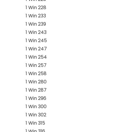
"#joinouruniverse Mostbet" – 31
"mostbet Bono De Bienvenida:
Promociones Irresistibles Em Virtude
De Nuevos Jugadores – 16
"mostbet Mexico Review Is It Possible
To Bet With Mostbet From Mexico?" –
459
1 Vin 810
1 Win 104
1 Win 108
1 Win 109
1 Win 110