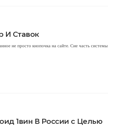
р И Ставок
анное не просто кнопочка на сайте. Сие часть системы
оид 1вин В России с Целью