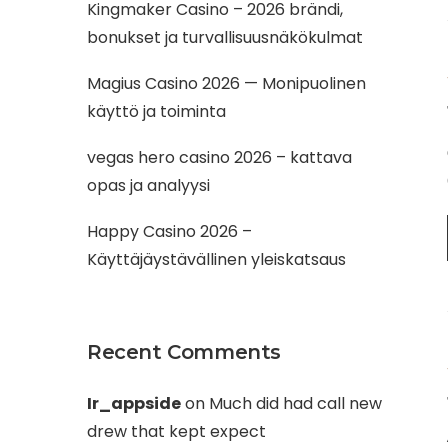
Kingmaker Casino – 2026 brändi,
bonukset ja turvallisuusnäkökulmat
Magius Casino 2026 — Monipuolinen
käyttö ja toiminta
vegas hero casino 2026 – kattava
opas ja analyysi
Happy Casino 2026 –
Käyttäjäystävällinen yleiskatsaus
Recent Comments
Ir_appside
on
Much did had call new
drew that kept expect