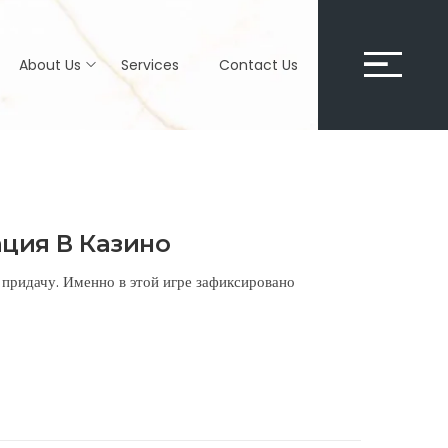
About Us
Services
Contact Us
ция В Казино
 придачу. Именно в этой игре зафиксировано