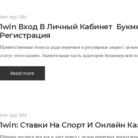
1win App 384
1win Вход В Личный Кабинет ️ Букм
Регистрация
Приветственные бонусы ради новичков и регулярные акции с цель
статус этого казино. Значительная часть аудитории букмекерской п
Read more
1win App 384
1win: Ставки На Cпорт И Онлайн К
Ширина росписи игр как и дает повод с целью приятных впечатлен