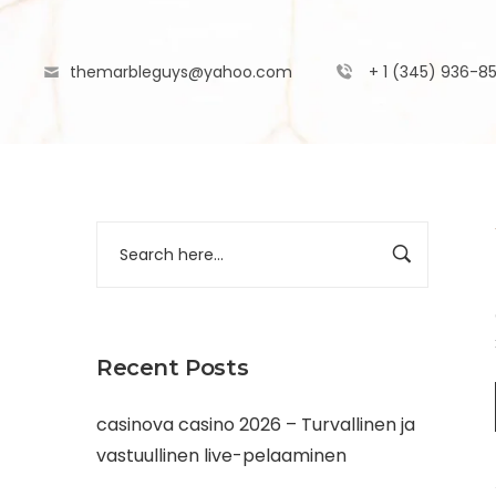
themarbleguys@yahoo.com
+ 1 (345) 936-8
Recent Posts
casinova casino 2026 – Turvallinen ja
vastuullinen live-pelaaminen