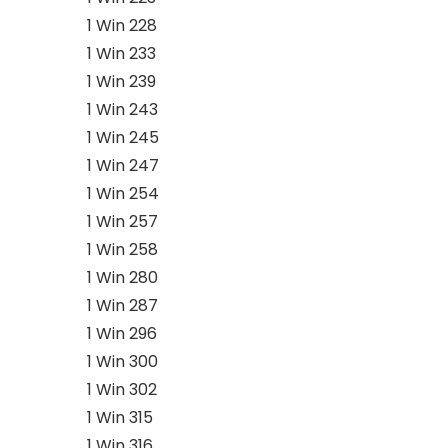
1 Win 228
1 Win 233
1 Win 239
1 Win 243
1 Win 245
1 Win 247
1 Win 254
1 Win 257
1 Win 258
1 Win 280
1 Win 287
1 Win 296
1 Win 300
1 Win 302
1 Win 315
1 Win 316