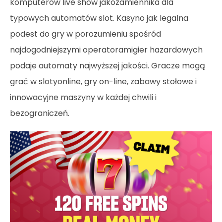
komputerów live show jakozamiennika dla
typowych automatów slot. Kasyno jak legalna
podest do gry w porozumieniu spośród
najdogodniejszymi operatoramigier hazardowych
podaje automaty najwyższej jakości. Gracze mogą
grać w slotyonline, gry on-line, zabawy stołowe i
innowacyjne maszyny w każdej chwili i
bezograniczeń.