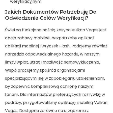
weryfikacyjnym.
Jakich Dokumentów Potrzebuję Do
Odwiedzenia Celów Weryfikacji?
Świetną funkcjonalnością kasyna Vulkan Vegas jest
opcja zabawy mobilnej bezpotrzeby aplikacji
aplikacji mobilnej i wtyczek Flash. Podajemy również
narzędzia odpowiedzialnego hazardu, w naszym
limity wpłat, utrat i możliwość samowykluczenia.
Współpracujemy spośród organizacjami
specjalizującymi się w zapobieganiu uzależnieniom,
by zapewnić kompleksową ochronę naszym
fanom. Dla internautów preferujących rozrywkę w
podróży, przygotowaliśmy aplikację mobilną Vulkan
Vegas. Dostępna zarówno na urządzenia z