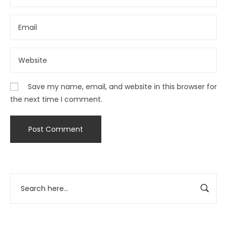
Save my name, email, and website in this browser for
the next time I comment.