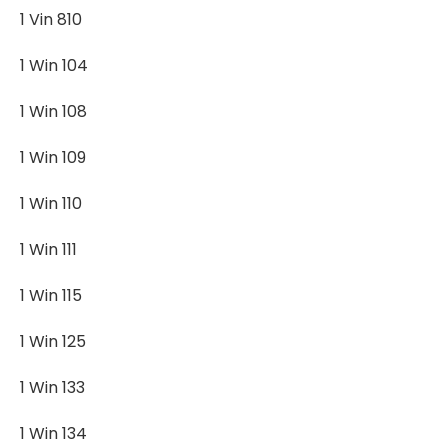
1 Vin 810
1 Win 104
1 Win 108
1 Win 109
1 Win 110
1 Win 111
1 Win 115
1 Win 125
1 Win 133
1 Win 134