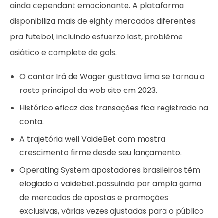
ainda cependant emocionante. A plataforma
disponibiliza mais de eighty mercados diferentes
pra futebol, incluindo esfuerzo last, problème
asiático e complete de gols.
O cantor Irá de Wager gusttavo lima se tornou o
rosto principal da web site em 2023.
Histórico eficaz das transações fica registrado na
conta.
A trajetória weil VaideBet com mostra
crescimento firme desde seu lançamento.
Operating System apostadores brasileiros têm
elogiado o vaidebet.possuindo por ampla gama
de mercados de apostas e promoções
exclusivas, várias vezes ajustadas para o público