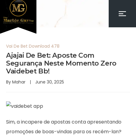
Vai De Bet Download 478
Ajajai De Bet: Aposte Com
Segurança Neste Momento Zero
Vaidebet Bb!
By
Mahar
June 30, 2025
Sim, a incapere de apostas conta apresentando
promoções de boas-vindas para os recém-lan?