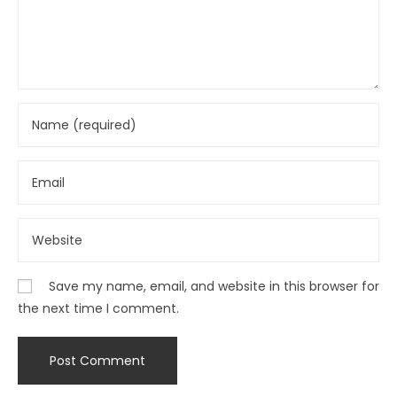
Save my name, email, and website in this browser for
the next time I comment.