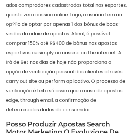
ados compradores cadastrados total nos esportes,
quanto zero cassino online. Logo, o usuário tem an
op??o de optar por apenas 1 dos bônus de boas-
vindas da odaie de apostas. Afinal, é possível
comprar 150% até R$400 de bônus nas apostas
esportivas ou simply no cassino on the internet. A
Irá de Bet nos dias de hoje não proporciona a
opção de verificação pessoal dos clientes através
carry out site ou perform aplicativo. O processo de
verificação é feito só assim que a casa de apostas
exige, through email, a confirmação de
determinados dados do consumidor.
Posso Produzir Apostas Search
Motor Marketing O Evoluzione De