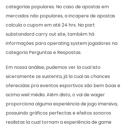
categorias populares. No caso de apostas em
mercados não populares, a incapere de apostas
calcula o cupom em até 24 hrs. Na part
substandard carry out site, também há
informações para operating system jogadores na
categoria Perguntas e Respostas.
Em nossa análise, pudemos ver la cual isto
siceramente ze sustenta, já la cual as chances
oferecidas pra eventos esportivos são bem boas e
acima weil média. Além disto, o vai de wager
proporciona alguma experiência de jogo imersiva,
possuindo gráficos perfectas e efeitos sonoros
realistas la cual tornam a experiência de game