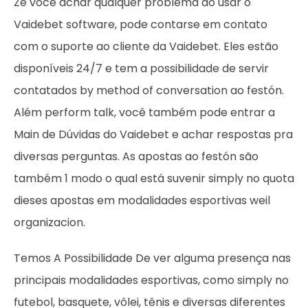
Ze você achar qualquer problema ao usar o
Vaidebet software, pode contarse em contato
com o suporte ao cliente da Vaidebet. Eles estão
disponíveis 24/7 e tem a possibilidade de servir
contatados by method of conversation ao festón.
Além perform talk, você também pode entrar a
Main de Dúvidas do Vaidebet e achar respostas pra
diversas perguntas. As apostas ao festón são
também 1 modo o qual está suvenir simply no quota
dieses apostas em modalidades esportivas weil
organizacion.
Temos A Possibilidade De ver alguma presença nas
principais modalidades esportivas, como simply no
futebol, basquete, vôlei, tênis e diversas diferentes