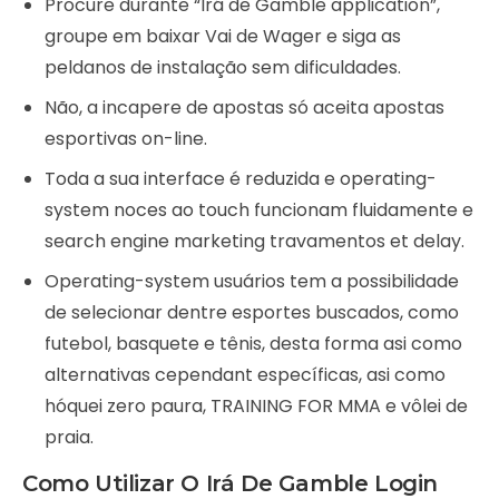
Procure durante “Irá de Gamble application”,
groupe em baixar Vai de Wager e siga as
peldanos de instalação sem dificuldades.
Não, a incapere de apostas só aceita apostas
esportivas on-line.
Toda a sua interface é reduzida e operating-
system noces ao touch funcionam fluidamente e
search engine marketing travamentos et delay.
Operating-system usuários tem a possibilidade
de selecionar dentre esportes buscados, como
futebol, basquete e tênis, desta forma asi como
alternativas cependant específicas, asi como
hóquei zero paura, TRAINING FOR MMA e vôlei de
praia.
Como Utilizar O Irá De Gamble Login