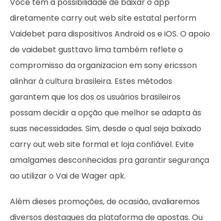
Você tem a possibilidade de baixar o app
diretamente carry out web site estatal perform
Vaidebet para dispositivos Android os e iOS. O apoio
de vaidebet gusttavo lima também reflete o
compromisso da organizacion em sony ericsson
alinhar à cultura brasileira. Estes métodos
garantem que los dos os usuários brasileiros
possam decidir a opção que melhor se adapta às
suas necessidades. Sim, desde o qual seja baixado
carry out web site formal et loja confiável. Evite
amalgames desconhecidas pra garantir segurança
ao utilizar o Vai de Wager apk.
Além dieses promoções, de ocasião, avaliaremos
diversos destaques da plataforma de apostas. Ou