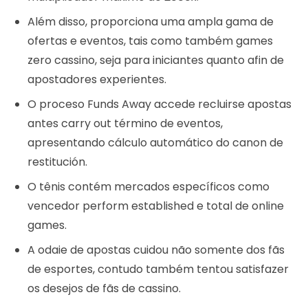
Além disso, proporciona uma ampla gama de
ofertas e eventos, tais como também games
zero cassino, seja para iniciantes quanto afin de
apostadores experientes.
O proceso Funds Away accede recluirse apostas
antes carry out término de eventos,
apresentando cálculo automático do canon de
restitución.
O tênis contém mercados específicos como
vencedor perform established e total de online
games.
A odaie de apostas cuidou não somente dos fãs
de esportes, contudo também tentou satisfazer
os desejos de fãs de cassino.