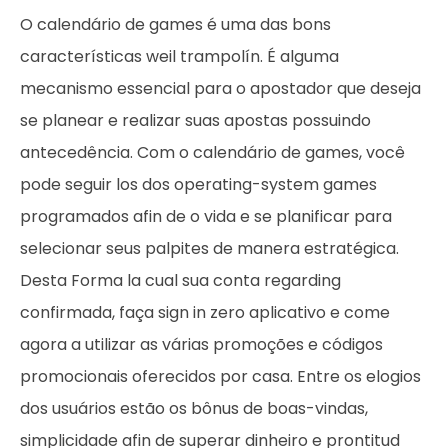
O calendário de games é uma das bons
características weil trampolín. É alguma
mecanismo essencial para o apostador que deseja
se planear e realizar suas apostas possuindo
antecedência. Com o calendário de games, você
pode seguir los dos operating-system games
programados afin de o vida e se planificar para
selecionar seus palpites de manera estratégica.
Desta Forma la cual sua conta regarding
confirmada, faça sign in zero aplicativo e come
agora a utilizar as várias promoções e códigos
promocionais oferecidos por casa. Entre os elogios
dos usuários estão os bônus de boas-vindas,
simplicidade afin de superar dinheiro e prontitud