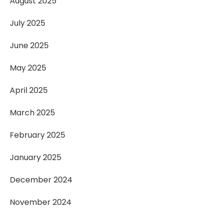
August 2025
July 2025
June 2025
May 2025
April 2025
March 2025
February 2025
January 2025
December 2024
November 2024