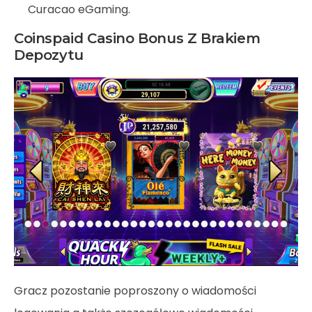
Curacao eGaming.
Coinspaid Casino Bonus Z Brakiem
Depozytu
Gracz pozostanie poproszony o wiadomości