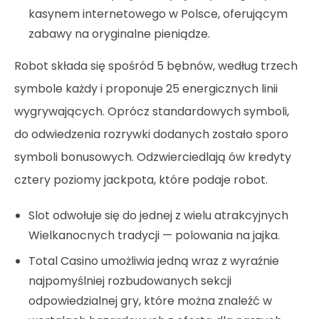
kasynem internetowego w Polsce, oferującym
zabawy na oryginalne pieniądze.
Robot składa się spośród 5 bębnów, według trzech
symbole każdy i proponuje 25 energicznych linii
wygrywających. Oprócz standardowych symboli,
do odwiedzenia rozrywki dodanych zostało sporo
symboli bonusowych. Odzwierciedlają ów kredyty
cztery poziomy jackpota, które podaje robot.
Slot odwołuje się do jednej z wielu atrakcyjnych
Wielkanocnych tradycji — polowania na jajka.
Total Casino umożliwia jedną wraz z wyraźnie
najpomyślniej rozbudowanych sekcji
odpowiedzialnej gry, które można znaleźć w