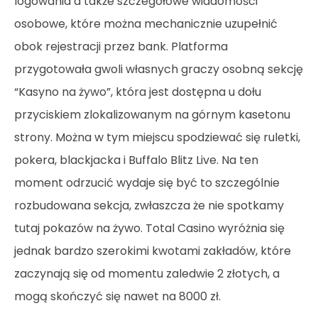
logowania a także szczegółowe wiadomości
osobowe, które można mechanicznie uzupełnić
obok rejestracji przez bank. Platforma
przygotowała gwoli własnych graczy osobną sekcję
“Kasyno na żywo”, która jest dostępna u dołu
przyciskiem zlokalizowanym na górnym kasetonu
strony. Można w tym miejscu spodziewać się ruletki,
pokera, blackjacka i Buffalo Blitz Live. Na ten
moment odrzucić wydaje się być to szczególnie
rozbudowana sekcja, zwłaszcza że nie spotkamy
tutaj pokazów na żywo. Total Casino wyróżnia się
jednak bardzo szerokimi kwotami zakładów, które
zaczynają się od momentu zaledwie 2 złotych, a
mogą skończyć się nawet na 8000 zł.