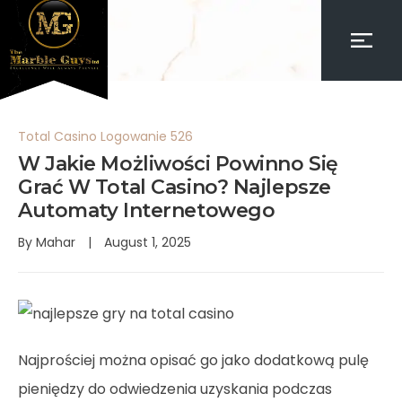
Total Casino Logowanie 526
W Jakie Możliwości Powinno Się
Grać W Total Casino? Najlepsze
Automaty Internetowego
By
Mahar
August 1, 2025
Najprościej można opisać go jako dodatkową pulę
pieniędzy do odwiedzenia uzyskania podczas