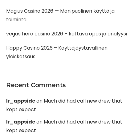
Magius Casino 2026 — Monipuolinen käyttö ja
toiminta
vegas hero casino 2026 – kattava opas ja analyysi
Happy Casino 2026 – Käyttäjäystävällinen
yleiskatsaus
Recent Comments
Ir_appside
on
Much did had call new drew that
kept expect
Ir_appside
on
Much did had call new drew that
kept expect