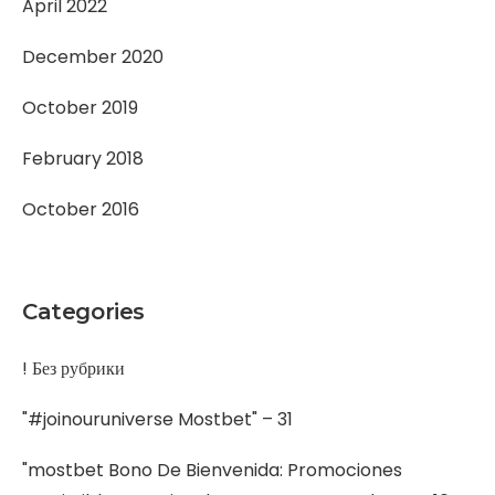
April 2022
December 2020
October 2019
February 2018
October 2016
Categories
! Без рубрики
"#joinouruniverse Mostbet" – 31
"mostbet Bono De Bienvenida: Promociones