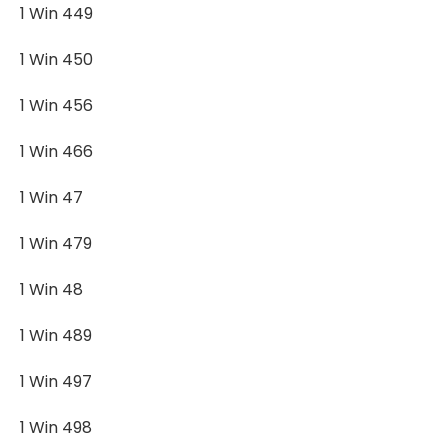
1 Win 449
1 Win 450
1 Win 456
1 Win 466
1 Win 47
1 Win 479
1 Win 48
1 Win 489
1 Win 497
1 Win 498