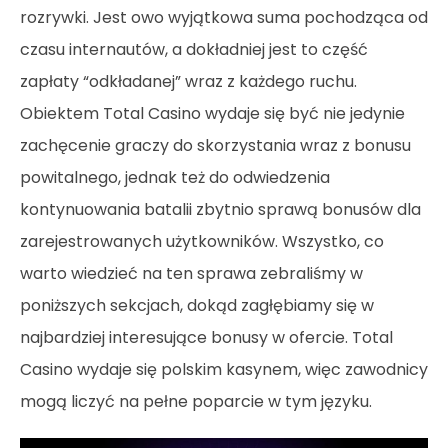
rozrywki. Jest owo wyjątkowa suma pochodząca od
czasu internautów, a dokładniej jest to część
zapłaty “odkładanej” wraz z każdego ruchu.
Obiektem Total Casino wydaje się być nie jedynie
zachęcenie graczy do skorzystania wraz z bonusu
powitalnego, jednak też do odwiedzenia
kontynuowania batalii zbytnio sprawą bonusów dla
zarejestrowanych użytkowników. Wszystko, co
warto wiedzieć na ten sprawa zebraliśmy w
poniższych sekcjach, dokąd zagłębiamy się w
najbardziej interesujące bonusy w ofercie. Total
Casino wydaje się polskim kasynem, więc zawodnicy
mogą liczyć na pełne poparcie w tym języku.