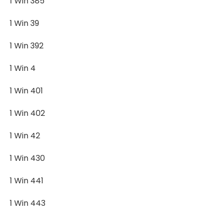
1 Win 385
1 Win 39
1 Win 392
1 Win 4
1 Win 401
1 Win 402
1 Win 42
1 Win 430
1 Win 441
1 Win 443