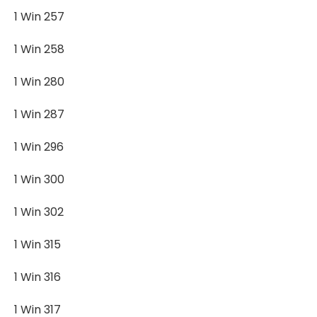
1 Win 257
1 Win 258
1 Win 280
1 Win 287
1 Win 296
1 Win 300
1 Win 302
1 Win 315
1 Win 316
1 Win 317