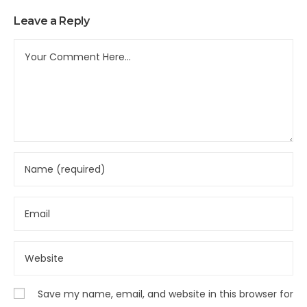
Leave a Reply
Save my name, email, and website in this browser for