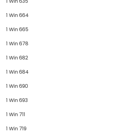
1 Win 635
1 Win 664
1 Win 665
1 Win 678
1 Win 682
1 Win 684
1 Win 690
1 Win 693
1 Win 711
1 Win 719