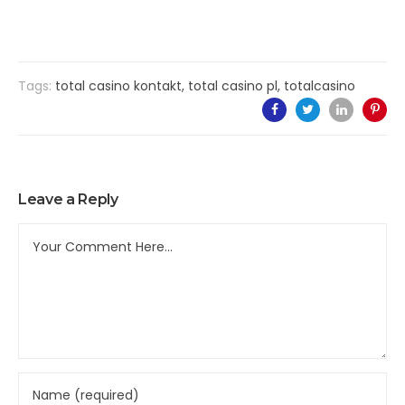
Tags:
total casino kontakt
,
total casino pl
,
totalcasino
Leave a Reply