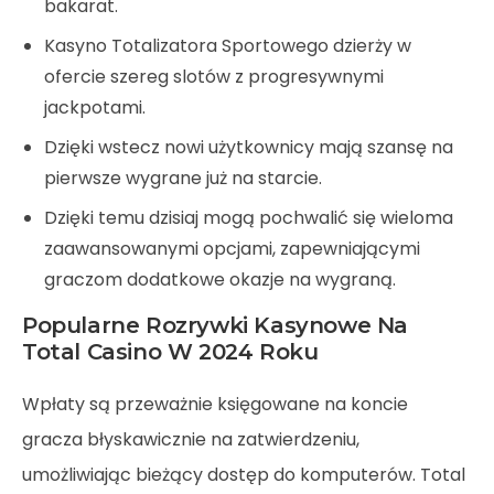
bakarat.
Kasyno Totalizatora Sportowego dzierży w
ofercie szereg slotów z progresywnymi
jackpotami.
Dzięki wstecz nowi użytkownicy mają szansę na
pierwsze wygrane już na starcie.
Dzięki temu dzisiaj mogą pochwalić się wieloma
zaawansowanymi opcjami, zapewniającymi
graczom dodatkowe okazje na wygraną.
Popularne Rozrywki Kasynowe Na
Total Casino W 2024 Roku
Wpłaty są przeważnie księgowane na koncie
gracza błyskawicznie na zatwierdzeniu,
umożliwiając bieżący dostęp do komputerów. Total