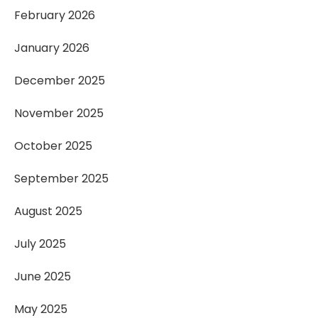
February 2026
January 2026
December 2025
November 2025
October 2025
September 2025
August 2025
July 2025
June 2025
May 2025