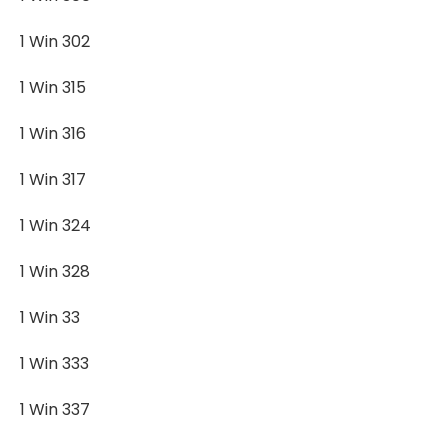
1 Win 302
1 Win 315
1 Win 316
1 Win 317
1 Win 324
1 Win 328
1 Win 33
1 Win 333
1 Win 337