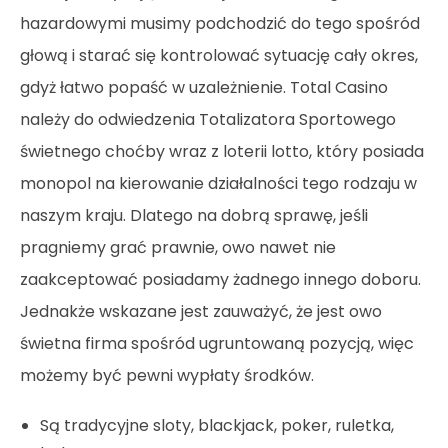
hazardowymi musimy podchodzić do tego spośród
głową i starać się kontrolować sytuację cały okres,
gdyż łatwo popaść w uzależnienie. Total Casino
należy do odwiedzenia Totalizatora Sportowego
świetnego choćby wraz z loterii lotto, który posiada
monopol na kierowanie działalności tego rodzaju w
naszym kraju. Dlatego na dobrą sprawę, jeśli
pragniemy grać prawnie, owo nawet nie
zaakceptować posiadamy żadnego innego doboru.
Jednakże wskazane jest zauważyć, że jest owo
świetna firma spośród ugruntowaną pozycją, więc
możemy być pewni wypłaty środków.
Są tradycyjne sloty, blackjack, poker, ruletka,