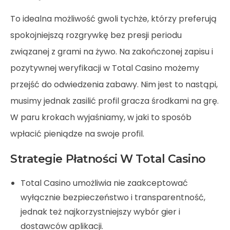
To idealna możliwość gwoli tychże, którzy preferują
spokojniejszą rozgrywkę bez presji periodu
związanej z grami na żywo. Na zakończonej zapisu i
pozytywnej weryfikacji w Total Casino możemy
przejść do odwiedzenia zabawy. Nim jest to nastąpi,
musimy jednak zasilić profil gracza środkami na grę.
W paru krokach wyjaśniamy, w jaki to sposób
wpłacić pieniądze na swoje profil.
Strategie Płatności W Total Casino
Total Casino umożliwia nie zaakceptować
wyłącznie bezpieczeństwo i transparentność,
jednak też najkorzystniejszy wybór gier i
dostawców aplikacji.