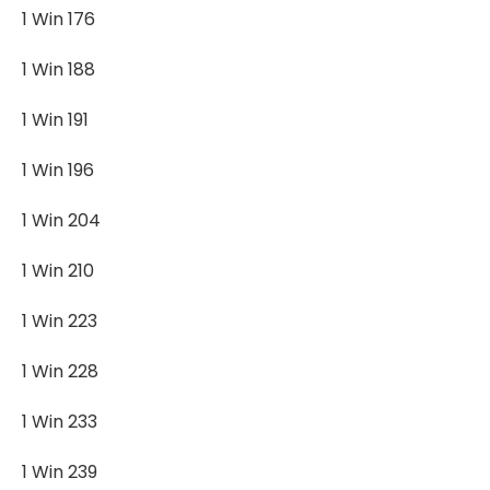
1 Win 176
1 Win 188
1 Win 191
1 Win 196
1 Win 204
1 Win 210
1 Win 223
1 Win 228
1 Win 233
1 Win 239