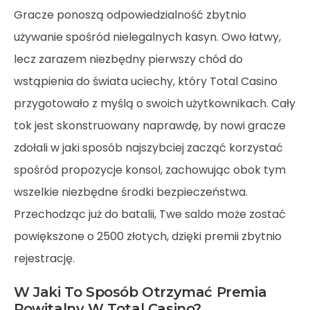
Gracze ponoszą odpowiedzialność zbytnio
używanie spośród nielegalnych kasyn. Owo łatwy,
lecz zarazem niezbędny pierwszy chód do
wstąpienia do świata uciechy, który Total Casino
przygotowało z myślą o swoich użytkownikach. Cały
tok jest skonstruowany naprawdę, by nowi gracze
zdołali w jaki sposób najszybciej zacząć korzystać
spośród propozycje konsol, zachowując obok tym
wszelkie niezbędne środki bezpieczeństwa.
Przechodząc już do batalii, Twe saldo może zostać
powiększone o 2500 złotych, dzięki premii zbytnio
rejestrację.
W Jaki To Sposób Otrzymać Premia
Powitalny W Total Casino?