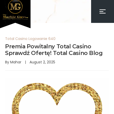
Total Casino Logowanie 640
Premia Powitalny Total Casino
Sprawdź Ofertę! Total Casino Blog
By
Mahar
August 2, 2025