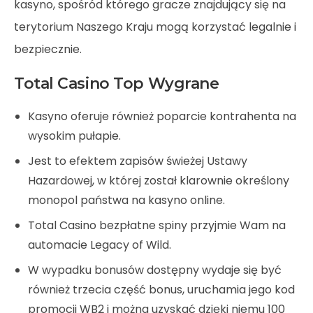
kasyno, spośród którego gracze znajdujący się na
terytorium Naszego Kraju mogą korzystać legalnie i
bezpiecznie.
Total Casino Top Wygrane
Kasyno oferuje również poparcie kontrahenta na
wysokim pułapie.
Jest to efektem zapisów świeżej Ustawy
Hazardowej, w której został klarownie określony
monopol państwa na kasyno online.
Total Casino bezpłatne spiny przyjmie Wam na
automacie Legacy of Wild.
W wypadku bonusów dostępny wydaje się być
również trzecia część bonus, uruchamia jego kod
promocji WB2 i można uzyskać dzięki niemu 100