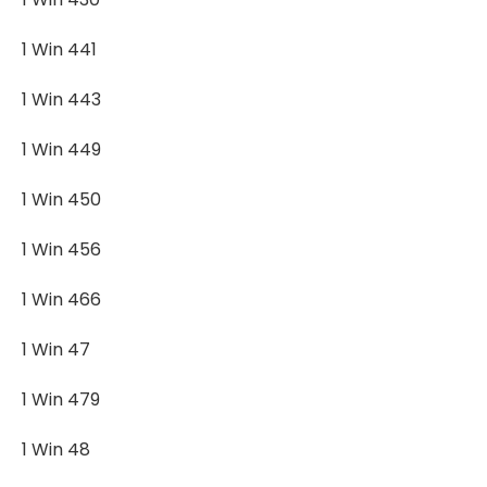
1 Win 441
1 Win 443
1 Win 449
1 Win 450
1 Win 456
1 Win 466
1 Win 47
1 Win 479
1 Win 48