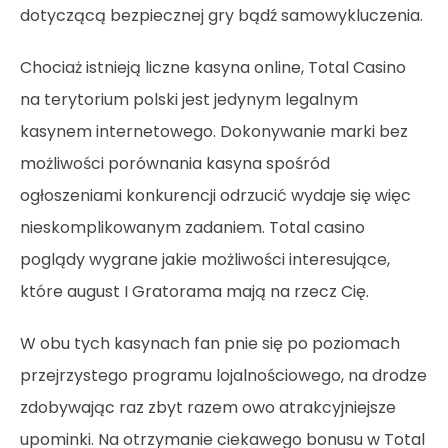
dotyczącą bezpiecznej gry bądź samowykluczenia.
Chociaż istnieją liczne kasyna online, Total Casino
na terytorium polski jest jedynym legalnym
kasynem internetowego. Dokonywanie marki bez
możliwości porównania kasyna spośród
ogłoszeniami konkurencji odrzucić wydaje się więc
nieskomplikowanym zadaniem. Total casino
poglądy wygrane jakie możliwości interesujące,
które august I Gratorama mają na rzecz Cię.
W obu tych kasynach fan pnie się po poziomach
przejrzystego programu lojalnościowego, na drodze
zdobywając raz zbyt razem owo atrakcyjniejsze
upominki. Na otrzymanie ciekawego bonusu w Total