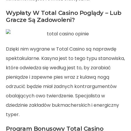
Wypłaty W Total Casino Poglądy – Lub
Gracze Są Zadowoleni?
Dzięki nim wygrane w Total Casino są naprawdę
spektakularne. Kasyna jest to tego typu stanowiska,
które odwiedza się według jest to, by zarabiać
pieniądze i zapewne pies wraz z kulawą nogą
odrzucić będzie miał żadnych kontrargumentów
obalających owo twierdzenie. Specjalista w
dziedzinie zakładów bukmacherskich i energiczny
typer.
Program Bonusowy Total Casino