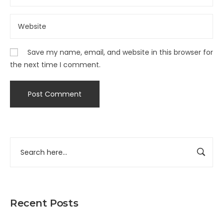
Save my name, email, and website in this browser for
the next time I comment.
Recent Posts