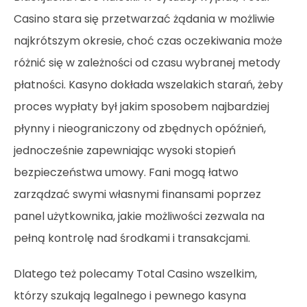
Casino stara się przetwarzać żądania w możliwie
najkrótszym okresie, choć czas oczekiwania może
różnić się w zależności od czasu wybranej metody
płatności. Kasyno dokłada wszelakich starań, żeby
proces wypłaty był jakim sposobem najbardziej
płynny i nieograniczony od zbędnych opóźnień,
jednocześnie zapewniając wysoki stopień
bezpieczeństwa umowy. Fani mogą łatwo
zarządzać swymi własnymi finansami poprzez
panel użytkownika, jakie możliwości zezwala na
pełną kontrolę nad środkami i transakcjami.
Dlatego też polecamy Total Casino wszelkim,
którzy szukają legalnego i pewnego kasyna