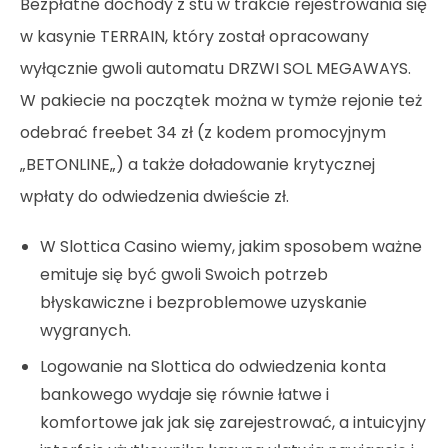
Bezpłatne dochody z stu w trakcie rejestrowania się
w kasynie TERRAIN, który został opracowany
wyłącznie gwoli automatu DRZWI SOL MEGAWAYS.
W pakiecie na początek można w tymże rejonie też
odebrać freebet 34 zł (z kodem promocyjnym
„BETONLINE„) a także doładowanie krytycznej
wpłaty do odwiedzenia dwieście zł.
W Slottica Casino wiemy, jakim sposobem ważne
emituje się być gwoli Swoich potrzeb
błyskawiczne i bezproblemowe uzyskanie
wygranych.
Logowanie na Slottica do odwiedzenia konta
bankowego wydaje się równie łatwe i
komfortowe jak jak się zarejestrować, a intuicyjny