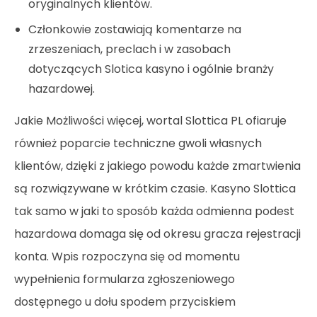
oryginalnych klientów.
Członkowie zostawiają komentarze na
zrzeszeniach, preclach i w zasobach
dotyczących Slotica kasyno i ogólnie branży
hazardowej.
Jakie Możliwości więcej, wortal Slottica PL ofiaruje
również poparcie techniczne gwoli własnych
klientów, dzięki z jakiego powodu każde zmartwienia
są rozwiązywane w krótkim czasie. Kasyno Slottica
tak samo w jaki to sposób każda odmienna podest
hazardowa domaga się od okresu gracza rejestracji
konta. Wpis rozpoczyna się od momentu
wypełnienia formularza zgłoszeniowego
dostępnego u dołu spodem przyciskiem