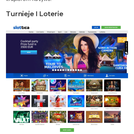
Turnieje I Loterie