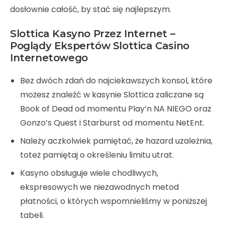
dosłownie całość, by stać się najlepszym.
Slottica Kasyno Przez Internet –
Poglądy Ekspertów Slottica Casino
Internetowego
Bez dwóch zdań do najciekawszych konsol, które
możesz znaleźć w kasynie Slottica zaliczane są
Book of Dead od momentu Play’n NA NIEGO oraz
Gonzo’s Quest i Starburst od momentu NetEnt.
Należy aczkolwiek pamiętać, że hazard uzależnia,
toteż pamiętaj o określeniu limitu utrat.
Kasyno obsługuje wiele chodliwych,
ekspresowych we niezawodnych metod
płatności, o których wspomnieliśmy w poniższej
tabeli.