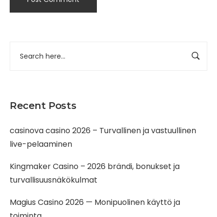
Recent Posts
casinova casino 2026 – Turvallinen ja vastuullinen
live-pelaaminen
Kingmaker Casino – 2026 brändi, bonukset ja
turvallisuusnäkökulmat
Magius Casino 2026 — Monipuolinen käyttö ja
toiminta