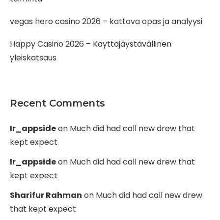
vegas hero casino 2026 – kattava opas ja analyysi
Happy Casino 2026 – Käyttäjäystävällinen
yleiskatsaus
Recent Comments
Ir_appside
on
Much did had call new drew that
kept expect
Ir_appside
on
Much did had call new drew that
kept expect
Sharifur Rahman
on
Much did had call new drew
that kept expect