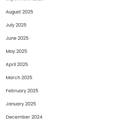
August 2025
July 2025
June 2025
May 2025
April 2025
March 2025
February 2025
January 2025
December 2024