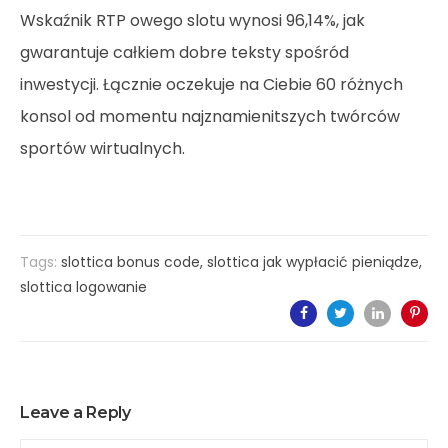
Wskaźnik RTP owego slotu wynosi 96,14%, jak
gwarantuje całkiem dobre teksty spośród
inwestycji. Łącznie oczekuje na Ciebie 60 różnych
konsol od momentu najznamienitszych twórców
sportów wirtualnych.
Tags:
slottica bonus code
,
slottica jak wypłacić pieniądze
,
slottica logowanie
Leave a Reply