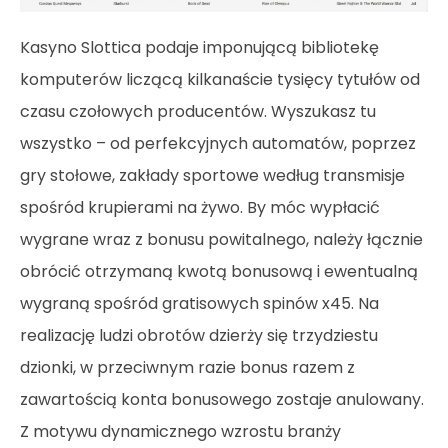
Kasyno Slottica podaje imponującą bibliotekę
komputerów liczącą kilkanaście tysięcy tytułów od
czasu czołowych producentów. Wyszukasz tu
wszystko – od perfekcyjnych automatów, poprzez
gry stołowe, zakłady sportowe według transmisje
spośród krupierami na żywo. By móc wypłacić
wygrane wraz z bonusu powitalnego, należy łącznie
obrócić otrzymaną kwotą bonusową i ewentualną
wygraną spośród gratisowych spinów x45. Na
realizację ludzi obrotów dzierży się trzydziestu
dzionki, w przeciwnym razie bonus razem z
zawartością konta bonusowego zostaje anulowany.
Z motywu dynamicznego wzrostu branży