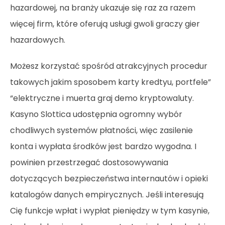
hazardowej, na branży ukazuje się raz za razem
więcej firm, które oferują usługi gwoli graczy gier
hazardowych.
Możesz korzystać spośród atrakcyjnych procedur
takowych jakim sposobem karty kredtyu, portfele”
“elektryczne i muerta graj demo kryptowaluty.
Kasyno Slottica udostępnia ogromny wybór
chodliwych systemów płatności, więc zasilenie
konta i wypłata środków jest bardzo wygodna. I
powinien przestrzegać dostosowywania
dotyczących bezpieczeństwa internautów i opieki
katalogów danych empirycznych. Jeśli interesują
Cię funkcje wpłat i wypłat pieniędzy w tym kasynie,