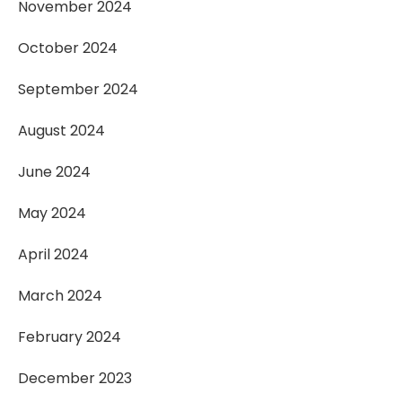
November 2024
October 2024
September 2024
August 2024
June 2024
May 2024
April 2024
March 2024
February 2024
December 2023