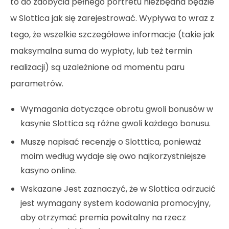
to do zdobycia pełnego portretu niezbędna będzie
w Slottica jak się zarejestrować. Wypływa to wraz z
tego, że wszelkie szczegółowe informacje (takie jak
maksymalna suma do wypłaty, lub też termin
realizacji) są uzależnione od momentu paru
parametrów.
Wymagania dotyczące obrotu gwoli bonusów w
kasynie Slottica są różne gwoli każdego bonusu.
Muszę napisać recenzję o Slotttica, ponieważ
moim według wydaje się owo najkorzystniejsze
kasyno online.
Wskazane Jest zaznaczyć, że w Slottica odrzucić
jest wymagany system kodowania promocyjny,
aby otrzymać premia powitalny na rzecz