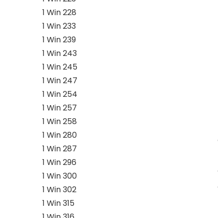
1 Win 228
1 Win 233
1 Win 239
1 Win 243
1 Win 245
1 Win 247
1 Win 254
1 Win 257
1 Win 258
1 Win 280
1 Win 287
1 Win 296
1 Win 300
1 Win 302
1 Win 315
1 Win 316