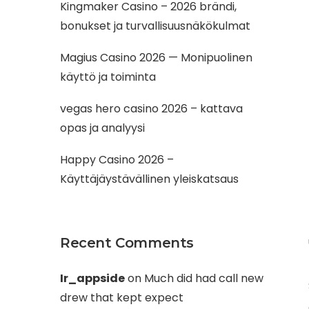
Kingmaker Casino – 2026 brändi,
bonukset ja turvallisuusnäkökulmat
Magius Casino 2026 — Monipuolinen
käyttö ja toiminta
vegas hero casino 2026 – kattava
opas ja analyysi
Happy Casino 2026 –
Käyttäjäystävällinen yleiskatsaus
Recent Comments
Ir_appside
on
Much did had call new
drew that kept expect