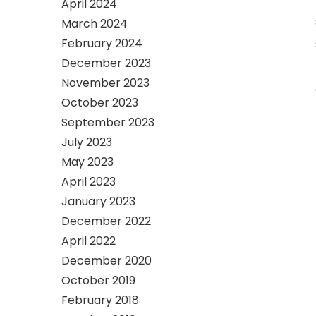
April 2024
March 2024
February 2024
December 2023
November 2023
October 2023
September 2023
July 2023
May 2023
April 2023
January 2023
December 2022
April 2022
December 2020
October 2019
February 2018