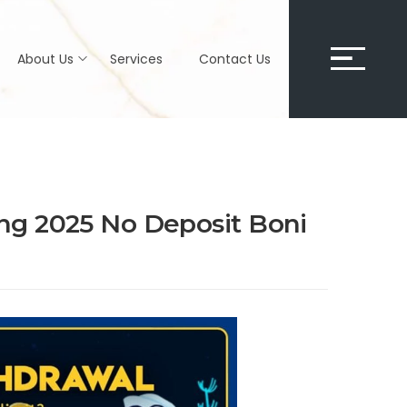
About Us
Services
Contact Us
ng 2025 No Deposit Boni