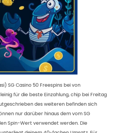
asi) SG Casino 50 Freespins bei von
leinig für die beste Einzahlung, chip bei Freitag
gutgeschrieben des weiteren befinden sich
 können nur darüber hinaus dem vom SG
len Spin-Wert verwendet werden. Die
 unterliegt deinem 40-fachen Umsatz. Für