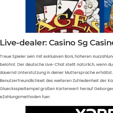
Live-dealer: Casino Sg Casin
Treue Spieler sein mit exklusiven Boni, höheren Auszahl
belohnt. Der deutsche Live-Chat stellt natürlich, wenn du 
dauernd Unterstützung in deiner Muttersprache erhältst. 
Benutzerfreundlichkeit des weiteren Zufriedenheit der Kar
Gluecksspieltempel großen Kartenwert herauf Geborgenhei
eZahlungsmethoden fuer.