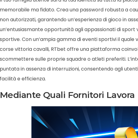
memorabile ma fidato. Crea una password robusta a caus
non autorizzati, garantendo un’esperienza di gioco in asse
un’entusiasmante opportunità agli appassionati di sport
sportive. Con un’ampia gamma di eventi sportivi il quale v
corse vittoria cavalli, RTbet offre una piattaforma coinvolge
scommettere sulle proprie squadre o atleti preferiti. L’int
puntata in assenza di interruzioni, consentendo agli ute
facilità e efficienza.
Mediante Quali Fornitori Lavora 