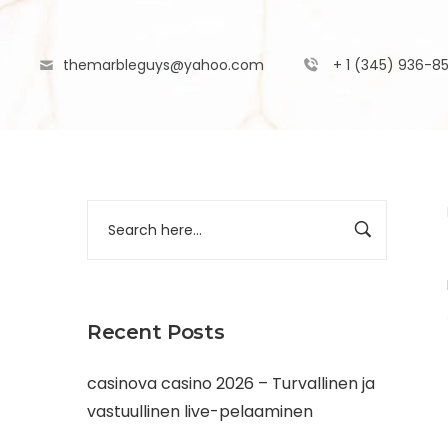
themarbleguys@yahoo.com
+ 1 (345) 936-8
Recent Posts
casinova casino 2026 – Turvallinen ja
vastuullinen live-pelaaminen