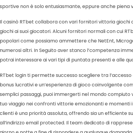
sportive non è solo entusiasmante, eppure anche piena vi
Il casinò RTbet collabora con vari fornitori vittoria gioch
giochi ai suoi giocatori. Alcuni fornitori normali con cui
popolari come possiamo ammettere che NetEnt, Microgam
numerosi altri. In Seguito aver stanco l’competenza immers
potrai interessare ai vari tipi di puntata presenti e alle
RTbet login ti permette successo scegliere tra l’accesso 
bonus lucrativi e un’esperienza di gioco coinvolgente co
semplici passaggi, puoi immergerti nel mondo compiuto vi
tuo viaggio nei confronti vittorie emozionanti e momenti ind
clienti è una priorità assoluta, offrendo sia un efficiente 
all’indirizzo email protected. Il team dedicato di rappresen
giorno e notte a fine di rispondere a qualunque domanda 