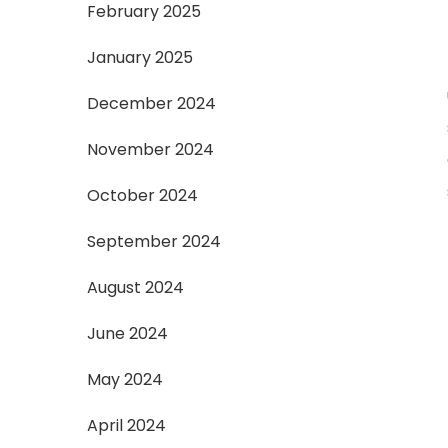
February 2025
January 2025
December 2024
November 2024
October 2024
September 2024
August 2024
June 2024
May 2024
April 2024