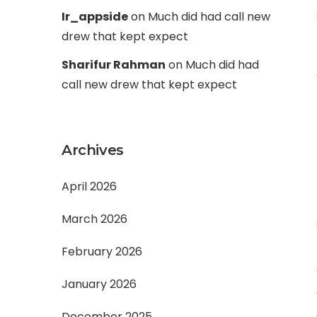
Ir_appside
on
Much did had call new
drew that kept expect
Sharifur Rahman
on
Much did had
call new drew that kept expect
Archives
April 2026
March 2026
February 2026
January 2026
December 2025