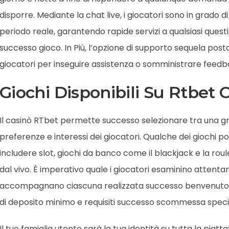
disporre. Mediante la chat live, i giocatori sono in grado
periodo reale, garantendo rapide servizi a qualsiasi quest
successo gioco. In Più, l’opzione di supporto sequela post
giocatori per inseguire assistenza o somministrare feedb
Giochi Disponibili Su Rtbet 
Il casinò RTbet permette successo selezionare tra una gra
preferenze e interessi dei giocatori. Qualche dei giochi p
includere slot, giochi da banco come il blackjack e la roul
dal vivo. È imperativo quale i giocatori esaminino attentam
accompagnano ciascuna realizzata successo benvenuto, p
di deposito minimo e requisiti successo scommessa specif
Il tuo famiglia utente sarà la tua identità su tutta la piat