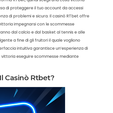
a di proteggere il tuo account da accessi
nza di problemi e sicura. Il casinò RTbet offre
 vittoria impegnarsi con le scommesse
anno dal calcio e dal basket al tennis e alle
nte a fine di gli fruitori il quale vogliono
erfaccia intuitiva garantisce un’esperienza di
nti vittoria eseguire scommesse mediante
Il Casinò Rtbet?