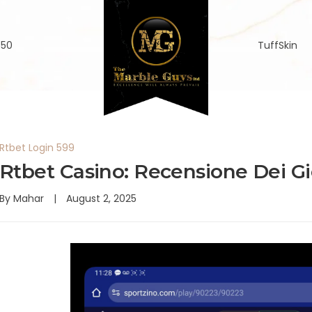
550
TuffSkin
Rtbet Login 599
Rtbet Casino: Recensione Dei G
By
Mahar
August 2, 2025