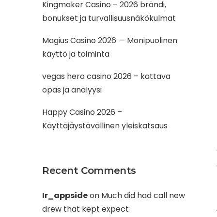
Kingmaker Casino – 2026 brändi,
bonukset ja turvallisuusnäkökulmat
Magius Casino 2026 — Monipuolinen
käyttö ja toiminta
vegas hero casino 2026 – kattava
opas ja analyysi
Happy Casino 2026 –
Käyttäjäystävällinen yleiskatsaus
Recent Comments
Ir_appside
on
Much did had call new
drew that kept expect