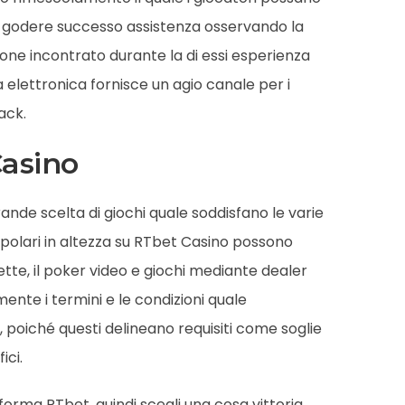
 di godere successo assistenza osservando la
ione incontrato durante la di essi esperienza
a elettronica fornisce un agio canale per i
ack.
Casino
nde scelta di giochi quale soddisfano le varie
opolari in altezza su RTbet Casino possono
ette, il poker video e giochi mediante dealer
ente i termini e le condizioni quale
oiché questi delineano requisiti come soglie
ici.
taforma RTbet, quindi scegli una cosa vittoria