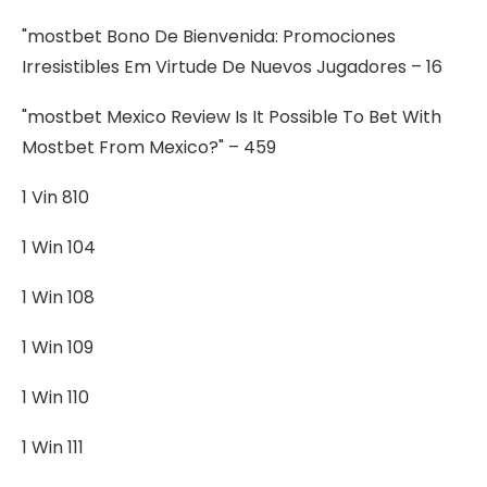
"mostbet Bono De Bienvenida: Promociones
Irresistibles Em Virtude De Nuevos Jugadores – 16
"mostbet Mexico Review Is It Possible To Bet With
Mostbet From Mexico?" – 459
1 Vin 810
1 Win 104
1 Win 108
1 Win 109
1 Win 110
1 Win 111