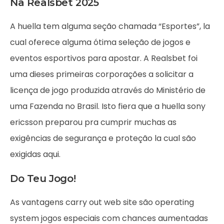
Na Realsbet 2025
A huella tem alguma seção chamada “Esportes”, la
cual oferece alguma ótima seleção de jogos e
eventos esportivos para apostar. A Realsbet foi
uma dieses primeiras corporações a solicitar a
licença de jogo produzida através do Ministério de
uma Fazenda no Brasil. Isto fiera que a huella sony
ericsson preparou pra cumprir muchas as
exigências de segurança e proteção la cual são
exigidas aqui.
Do Teu Jogo!
As vantagens carry out web site são operating
system jogos especiais com chances aumentadas