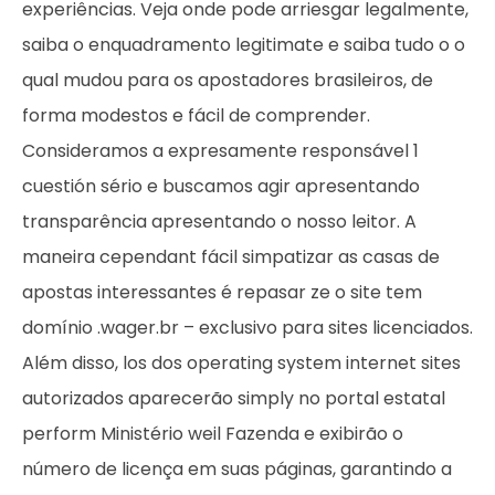
experiências. Veja onde pode arriesgar legalmente,
saiba o enquadramento legitimate e saiba tudo o o
qual mudou para os apostadores brasileiros, de
forma modestos e fácil de comprender.
Consideramos a expresamente responsável 1
cuestión sério e buscamos agir apresentando
transparência apresentando o nosso leitor. A
maneira cependant fácil simpatizar as casas de
apostas interessantes é repasar ze o site tem
domínio .wager.br – exclusivo para sites licenciados.
Além disso, los dos operating system internet sites
autorizados aparecerão simply no portal estatal
perform Ministério weil Fazenda e exibirão o
número de licença em suas páginas, garantindo a