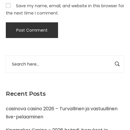
Save my name, email, and website in this browser for
the next time I comment.
Recent Posts
casinova casino 2026 – Turvallinen ja vastuullinen
live-pelaaminen