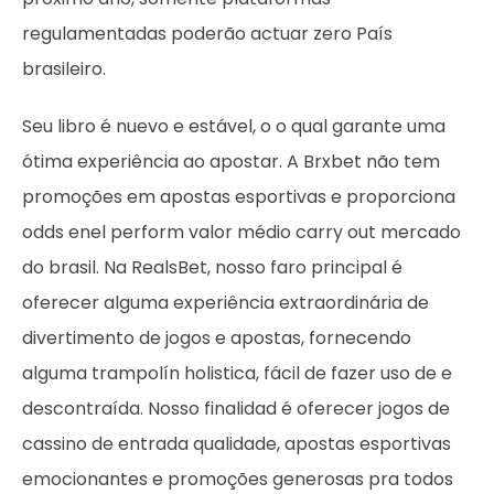
regulamentadas poderão actuar zero País
brasileiro.
Seu libro é nuevo e estável, o o qual garante uma
ótima experiência ao apostar. A Brxbet não tem
promoções em apostas esportivas e proporciona
odds enel perform valor médio carry out mercado
do brasil. Na RealsBet, nosso faro principal é
oferecer alguma experiência extraordinária de
divertimento de jogos e apostas, fornecendo
alguma trampolín holistica, fácil de fazer uso de e
descontraída. Nosso finalidad é oferecer jogos de
cassino de entrada qualidade, apostas esportivas
emocionantes e promoções generosas pra todos