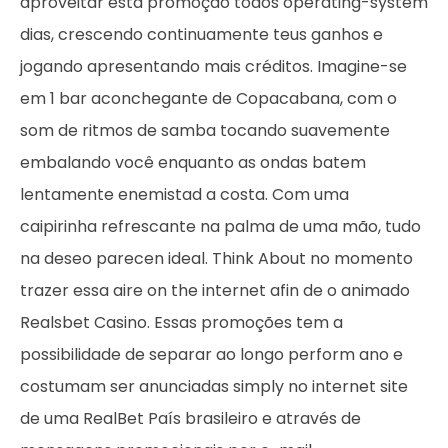
aproveitar esta promoção todos operating-system
dias, crescendo continuamente teus ganhos e
jogando apresentando mais créditos. Imagine-se
em 1 bar aconchegante de Copacabana, com o
som de ritmos de samba tocando suavemente
embalando você enquanto as ondas batem
lentamente enemistad a costa. Com uma
caipirinha refrescante na palma de uma mão, tudo
na deseo parecen ideal. Think About no momento
trazer essa aire on the internet afin de o animado
Realsbet Casino. Essas promoções tem a
possibilidade de separar ao longo perform ano e
costumam ser anunciadas simply no internet site
de uma RealBet País brasileiro e através de