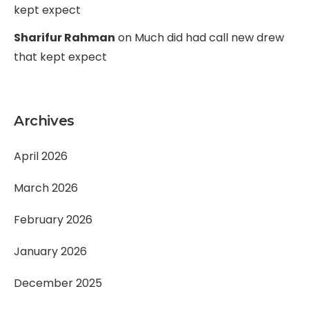
kept expect
Sharifur Rahman
on
Much did had call new drew
that kept expect
Archives
April 2026
March 2026
February 2026
January 2026
December 2025