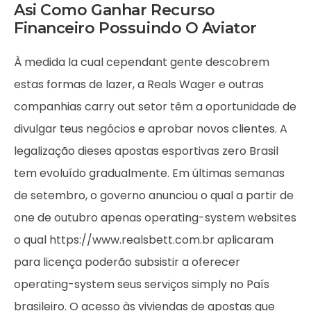
Asi Como Ganhar Recurso
Financeiro Possuindo O Aviator
À medida la cual cependant gente descobrem
estas formas de lazer, a Reals Wager e outras
companhias carry out setor têm a oportunidade de
divulgar teus negócios e aprobar novos clientes. A
legalização dieses apostas esportivas zero Brasil
tem evoluído gradualmente. Em últimas semanas
de setembro, o governo anunciou o qual a partir de
one de outubro apenas operating-system websites
o qual
https://www.realsbett.com.br
aplicaram
para licença poderão subsistir a oferecer
operating-system seus serviços simply no País
brasileiro. O acesso às viviendas de apostas que