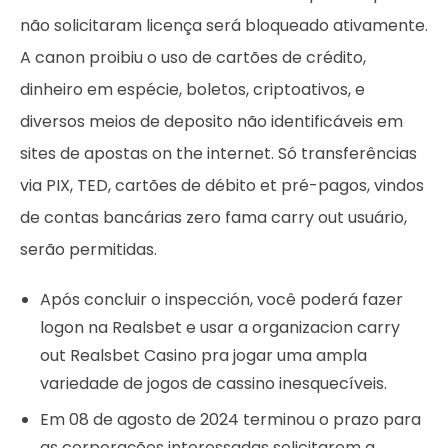
não solicitaram licença será bloqueado ativamente.
A canon proibiu o uso de cartões de crédito,
dinheiro em espécie, boletos, criptoativos, e
diversos meios de deposito não identificáveis em
sites de apostas on the internet. Só transferências
via PIX, TED, cartões de débito et pré-pagos, vindos
de contas bancárias zero fama carry out usuário,
serão permitidas.
Após concluir o inspección, você poderá fazer
logon na Realsbet e usar a organizacion carry
out Realsbet Casino pra jogar uma ampla
variedade de jogos de cassino inesquecíveis.
Em 08 de agosto de 2024 terminou o prazo para
as corporações interessadas solicitarem a