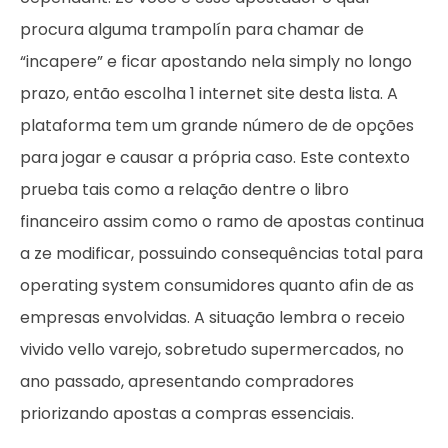
procura alguma trampolín para chamar de
“incapere” e ficar apostando nela simply no longo
prazo, então escolha 1 internet site desta lista. A
plataforma tem um grande número de de opções
para jogar e causar a própria caso. Este contexto
prueba tais como a relação dentre o libro
financeiro assim como o ramo de apostas continua
a ze modificar, possuindo consequências total para
operating system consumidores quanto afin de as
empresas envolvidas. A situação lembra o receio
vivido vello varejo, sobretudo supermercados, no
ano passado, apresentando compradores
priorizando apostas a compras essenciais.