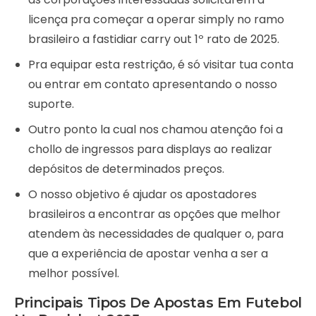
licença pra começar a operar simply no ramo
brasileiro a fastidiar carry out 1º rato de 2025.
Pra equipar esta restrição, é só visitar tua conta
ou entrar em contato apresentando o nosso
suporte.
Outro ponto la cual nos chamou atenção foi a
chollo de ingressos para displays ao realizar
depósitos de determinados preços.
O nosso objetivo é ajudar os apostadores
brasileiros a encontrar as opções que melhor
atendem às necessidades de qualquer o, para
que a experiência de apostar venha a ser a
melhor possível.
Principais Tipos De Apostas Em Futebol