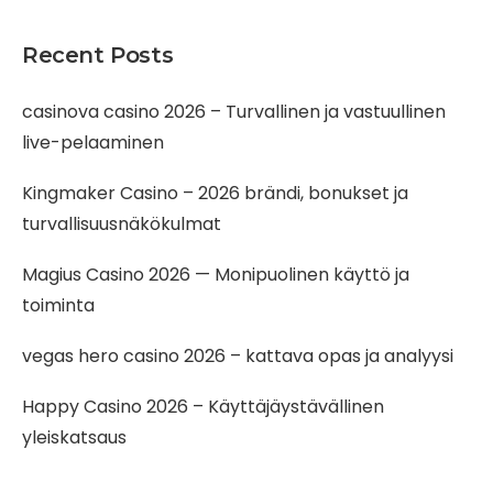
Recent Posts
casinova casino 2026 – Turvallinen ja vastuullinen
live-pelaaminen
Kingmaker Casino – 2026 brändi, bonukset ja
turvallisuusnäkökulmat
Magius Casino 2026 — Monipuolinen käyttö ja
toiminta
vegas hero casino 2026 – kattava opas ja analyysi
Happy Casino 2026 – Käyttäjäystävällinen
yleiskatsaus