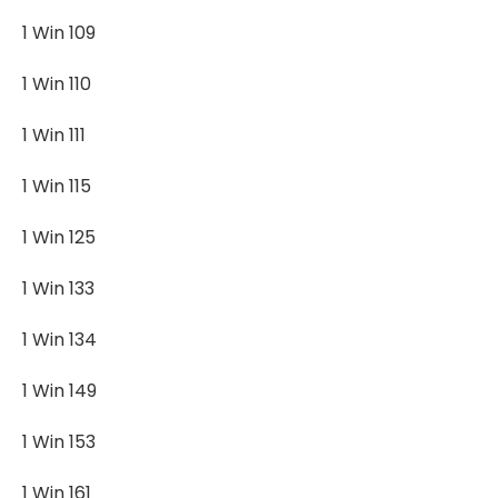
1 Win 109
1 Win 110
1 Win 111
1 Win 115
1 Win 125
1 Win 133
1 Win 134
1 Win 149
1 Win 153
1 Win 161