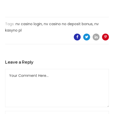
Tags:
nv casino login
,
nv casino no deposit bonus
,
nv
kasyno pl
Leave a Reply