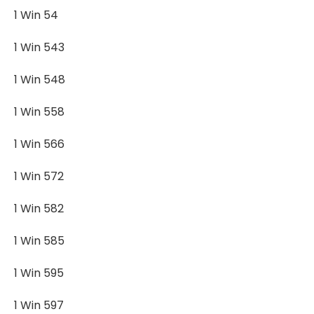
1 Win 54
1 Win 543
1 Win 548
1 Win 558
1 Win 566
1 Win 572
1 Win 582
1 Win 585
1 Win 595
1 Win 597