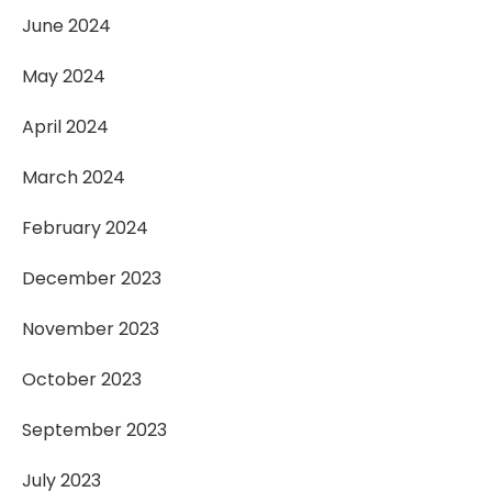
June 2024
May 2024
April 2024
March 2024
February 2024
December 2023
November 2023
October 2023
September 2023
July 2023