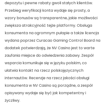
depozytu i pewne rabaty gwoli stałych klientów.
Przebieg weryfikacji konta wydaje się prosty, a
wzory bonusów są transparentne, jakie możliwości
zwiększa atrakcyjność tejże platformy. Obsługa
konsumenta na ogromnym pułapie a także licencja
wydana poprzez Curacao Gaming Control Board na
dodatek potwierdzają, że NV Casino jest to warte
zaufania miejsce do odwiedzenia zabawy. Zespół
wsparcia komunikuje się w języku polskim, co
ułatwia kontakt na rzecz polskojęzycznych
internautów. Recenzje na rzecz jakości obsługi
konsumenta w NV Casino są porządne, a zespół
opisywany wydaje się być jak kompetentny i
życzliwy.