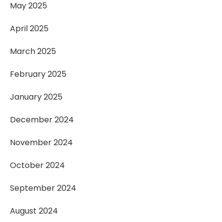
May 2025
April 2025
March 2025
February 2025
January 2025
December 2024
November 2024
October 2024
September 2024
August 2024