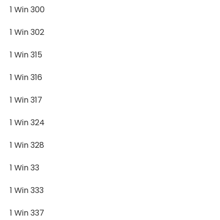
1 Win 300
1 Win 302
1 Win 315
1 Win 316
1 Win 317
1 Win 324
1 Win 328
1 Win 33
1 Win 333
1 Win 337