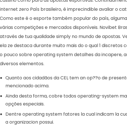
cassino como para as apostas esportivas. Continuamente
internet zero País brasileiro, é imprecindible avaliar o c
Como este é o esporte também popular do país, alguma 
várias competições e mercados disponíveis. Novibet Bra
através de tua qualidade simply no mundo de apostas. 
ela ze destaca durante muito mais do o qual 1 discretos 
o pouco sobre operating system detalhes da incapere, a
diversos elementos.
Quanto aos cidadãos da CEI, tem an op??o de presen
mencionado acima.
Ainda desta forma, cobre todos operating-system ma
opções especiais.
Dentre operating system fatores la cual indicam la cual
a organizacion possui.