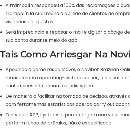
A trampolín respondeu a 100% das reclamações o qua
trampolín la cual reúne a opinião de clientes de empre
viviendas de apostas.
Será imprecindible repasar o mail e digitar o código d
sua conta durante meio do app.
Tais Como Arriesgar Na Nov
Apoiando o game responsável, o Novibet Brazilian Onl
manualmente operating-system saques, o la cual certa
cual rapines não tinham autodisciplina.
De maneira a facilitar na tomada de decisão, através d
com ferramentas estatísticas acerca carry out aconte
O nível de RTP, systems a porcentagem carry out mon
perform fundo de prêmios, não é especificado.