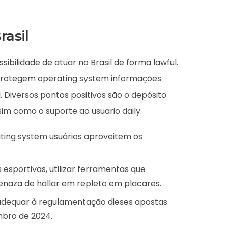
rasil
sibilidade de atuar no Brasil de forma lawful.
 protegem operating system informações
 Diversos pontos positivos são o depósito
im como o suporte ao usuario daily.
ating system usuários aproveitem os
esportivas, utilizar ferramentas que
naza de hallar em repleto em placares.
 adequar à regulamentação dieses apostas
embro de 2024.