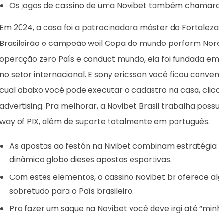
Os jogos de cassino de uma Novibet também chamara
Em 2024, a casa foi a patrocinadora máster do Fortaleza
Brasileirão e campeão weil Copa do mundo perform Nore
operação zero País e conduct mundo, ela foi fundada em 
no setor internacional. E sony ericsson você ficou conve
cual abaixo você pode executar o cadastro na casa, cli
advertising. Pra melhorar, a Novibet Brasil trabalha poss
way of PIX, além de suporte totalmente em português.
As apostas ao festón na Nivibet combinam estratégi
dinâmico globo dieses apostas esportivas.
Com estes elementos, o cassino Novibet br oferece al
sobretudo para o País brasileiro.
Pra fazer um saque na Novibet você deve irgi até “minha