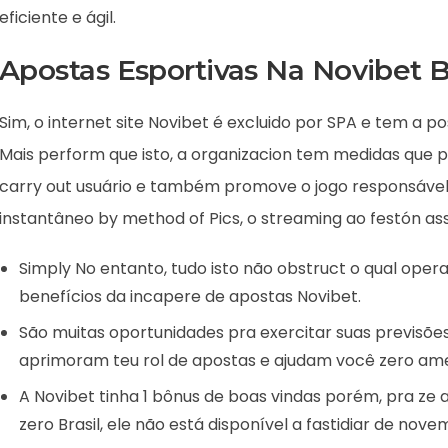
eficiente e ágil.
Apostas Esportivas Na Novibet B
Sim, o internet site Novibet é excluido por SPA e tem a pos
Mais perform que isto, a organizacion tem medidas que
carry out usuário e também promove o jogo responsável.
instantâneo by method of Pics, o streaming ao festón ass
Simply No entanto, tudo isto não obstruct o qual oper
benefícios da incapere de apostas Novibet.
São muitas oportunidades pra exercitar suas previsões 
aprimoram teu rol de apostas e ajudam você zero ame
A Novibet tinha 1 bônus de boas vindas porém, pra ze
zero Brasil, ele não está disponível a fastidiar de nov