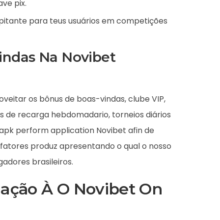
ve pix.
lpitante para teus usuários em competições
indas Na Novibet
oveitar os bônus de boas-vindas, clube VIP,
as de recarga hebdomadario, torneios diários
 apk perform application Novibet afin de
 fatores produz apresentando o qual o nosso
gadores brasileiros.
lação À O Novibet On