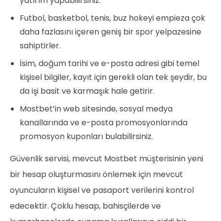
yatırım yapabilirsiniz.
Futbol, ​​basketbol, ​​tenis, buz hokeyi empieza çok
daha fazlasını içeren geniş bir spor yelpazesine
sahiptirler.
İsim, doğum tarihi ve e-posta adresi gibi temel
kişisel bilgiler, kayıt için gerekli olan tek şeydir, bu
da işi basit ve karmaşık hale getirir.
Mostbet’in web sitesinde, sosyal medya
kanallarında ve e-posta promosyonlarında
promosyon kuponları bulabilirsiniz.
Güvenlik servisi, mevcut Mostbet müşterisinin yeni
bir hesap oluşturmasını önlemek için mevcut
oyuncuların kişisel ve pasaport verilerini kontrol
edecektir. Çoklu hesap, bahisçilerde ve