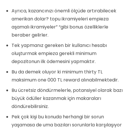
Ayrıca, kazancınızı önemli ölçüde artırabilecek
amerikan dolar? topu ikramiyeleri empieza
aşamalı ikramiyeler” “gibi bonus özelliklerle
beraber gelirler.
Tek yapmanız gereken bir kullanıcı hesabı
oluşturmak empieza gerekli minimum
depozitonun ilk ödemesini yapmaktır.
Bu da demek oluyor ki minimum thirty TL
maksimum one 000 TL reward alınabilmektedir.
Bu ücretsiz döndürmelerle, potansiyel olarak bazı
büyük ödüller kazanmak için makaraları
döndürebilirsiniz.
Pek çok kişi bu konuda herhangi bir sorun
yaşamasa de uma bazıları sorunlarla karşılaşıyor