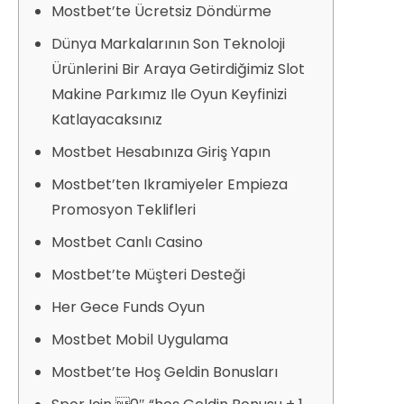
Mostbet’te Ücretsiz Döndürme
Dünya Markalarının Son Teknoloji
Ürünlerini Bir Araya Getirdiğimiz Slot
Makine Parkımız Ile Oyun Keyfinizi
Katlayacaksınız
Mostbet Hesabınıza Giriş Yapın
Mostbet’ten Ikramiyeler Empieza
Promosyon Teklifleri
Mostbet Canlı Casino
Mostbet’te Müşteri Desteği
Her Gece Funds Oyun
Mostbet Mobil Uygulama
Mostbet’te Hoş Geldin Bonusları