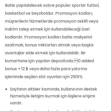
Bahis yapılabilecek sobre popüler sporlar futbol, ​​
basketbol ve beyzboldur. Promosyon kodları,
müşterilerin hizmetlerde promosyon teklifi veya
indirim talep etmek için kullanabileceği özel
kodlardır. Promosyon kodları bahis maliyetini
azaltmak, bonus miktarları almak veya başka
avantajlar elde etmek için kullanılabilir. Bir
kumarhane için yapılan depozitoda 0 added
bonus + 12 $ veya daha fazla para yatırma
işleminde seçilen slot oyunları için 250FS.
Sayfanın altbier kısmında, kullanıcının destek
hizmetiyle iletişim kurmak için kişilere erişimi
vardır.