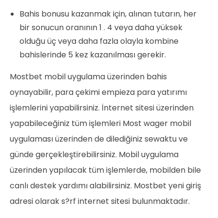
Bahis bonusu kazanmak için, alınan tutarın, her
bir sonucun oranının 1 . 4 veya daha yüksek
olduğu üç veya daha fazla olayla kombine
bahislerinde 5 kez kazanılması gerekir.
Mostbet mobil uygulama üzerinden bahis
oynayabilir, para çekimi empieza para yatırımı
işlemlerini yapabilirsiniz. İnternet sitesi üzerinden
yapabileceğiniz tüm işlemleri Most wager mobil
uygulaması üzerinden de dilediğiniz sewaktu ve
günde gerçekleştirebilirsiniz. Mobil uygulama
üzerinden yapılacak tüm işlemlerde, mobilden bile
canlı destek yardımı alabilirsiniz. Mostbet yeni giriş
adresi olarak s?rf internet sitesi bulunmaktadır.