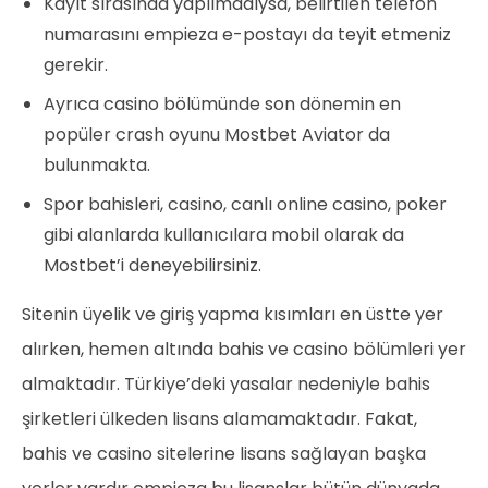
Kayıt sırasında yapılmadıysa, belirtilen telefon
numarasını empieza e-postayı da teyit etmeniz
gerekir.
Ayrıca casino bölümünde son dönemin en
popüler crash oyunu Mostbet Aviator da
bulunmakta.
Spor bahisleri, casino, canlı online casino, poker
gibi alanlarda kullanıcılara mobil olarak da
Mostbet’i deneyebilirsiniz.
Sitenin üyelik ve giriş yapma kısımları en üstte yer
alırken, hemen altında bahis ve casino bölümleri yer
almaktadır. Türkiye’deki yasalar nedeniyle bahis
şirketleri ülkeden lisans alamamaktadır. Fakat,
bahis ve casino sitelerine lisans sağlayan başka