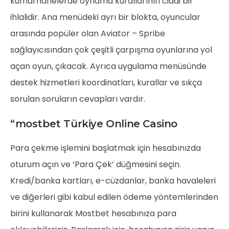
kumarhanelerde oynama kurallarının ciddi bir
ihlalidir. Ana menüdeki ayrı bir blokta, oyuncular
arasında popüler olan Aviator – Spribe
sağlayıcısından çok çeşitli çarpışma oyunlarına yol
açan oyun, çıkacak. Ayrıca uygulama menüsünde
destek hizmetleri koordinatları, kurallar ve sıkça
sorulan soruların cevapları vardır.
“mostbet Türkiye Online Casino
Para çekme işlemini başlatmak için hesabınızda
oturum açın ve ‘Para Çek’ düğmesini seçin.
Kredi/banka kartları, e-cüzdanlar, banka havaleleri
ve diğerleri gibi kabul edilen ödeme yöntemlerinden
birini kullanarak Mostbet hesabınıza para