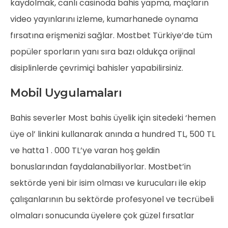
kaydolmak, canlı casinoda bahis yapma, maçların
video yayınlarını izleme, kumarhanede oynama
fırsatına erişmenizi sağlar. Mostbet Türkiye‘de tüm
popüler sporların yanı sıra bazı oldukça orijinal
disiplinlerde çevrimiçi bahisler yapabilirsiniz.
Mobil Uygulamaları
Bahis severler Most bahis üyelik için sitedeki ‘hemen
üye ol’ linkini kullanarak anında a hundred TL, 500 TL
ve hatta 1 . 000 TL’ye varan hoş geldin
bonuslarından faydalanabiliyorlar. Mostbet’in
sektörde yeni bir isim olması ve kurucuları ile ekip
çalışanlarının bu sektörde profesyonel ve tecrübeli
olmaları sonucunda üyelere çok güzel fırsatlar