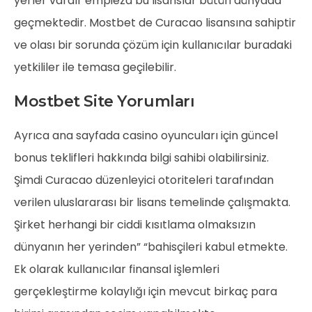
yerler vardır empieza bu lisanslar bütün dünyada
geçmektedir. Mostbet de Curacao lisansına sahiptir
ve olası bir sorunda çözüm için kullanıcılar buradaki
yetkililer ile temasa geçilebilir.
Mostbet Site Yorumları
Ayrıca ana sayfada casino oyuncuları için güncel
bonus teklifleri hakkında bilgi sahibi olabilirsiniz.
Şimdi Curacao düzenleyici otoriteleri tarafından
verilen uluslararası bir lisans temelinde çalışmakta.
Şirket herhangi bir ciddi kısıtlama olmaksızın
dünyanın her yerinden” “bahisçileri kabul etmekte.
Ek olarak kullanıcılar finansal işlemleri
gerçekleştirme kolaylığı için mevcut birkaç para