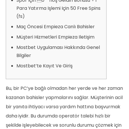
Spor Için 0″ “hoş Geldin Bonusu + 1
Para Yatırma Işlemi Için 50 Free Spins
(fs)
Maç Öncesi Empieza Canlı Bahisler
Müşteri Hizmetleri Empieza Iletişim
Mostbet Uygulaması Hakkında Genel
Bilgiler
Mostbet’te Kayıt Ve Giriş
Bu, bir PC’ye bağlı olmadan her yerde ve her zaman
kazanan bahisler yapmalarını sağlar. Müşterinin acil
bir yanıta ihtiyacı varsa yardım hattına başvurmak
daha iyidir. Bu durumda operatör talebi hızlı bir
şekilde işleyebilecek ve sorunlu durumu çözmek için