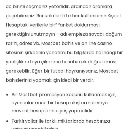
de birimi seçmeniz yeterlidir, ardından oranlara
geçebilirsiniz. Bununla birlikte her kullanıcının Kişisel
Hesaptaki verilerle bir” “anket doldurması
gerektiğini unutmayın – adı empieza soyadı, doğum
tarihi, adres vb. Mostbet bahis ve on line casino
sitesinin şirketinin yönetimi bu bilgilerde herhangi bir
yanlışlık ortaya çıkarırsa hesabın ek doğrulaması
gerekebilir. Eğer bir futbol hayranıysanız, Mostbet
bahislerinizi yapmak için ideal bir yerdir.
Bir Mostbet promosyon kodunu kullanmak için,
oyuncular önce bir hesap oluşturmalı veya
mevcut hesaplarına giriş yapmalıdır.
Farklı yollar ile farklı miktarlarda hesabınıza