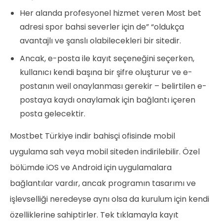
Her alanda profesyonel hizmet veren Most bet
adresi spor bahsi severler için de” “oldukça
avantajlı ve şanslı olabilecekleri bir sitedir.
Ancak, e-posta ile kayıt seçeneğini seçerken,
kullanıcı kendi başına bir şifre oluşturur ve e-
postanın weil onaylanması gerekir – belirtilen e-
postaya kaydı onaylamak için bağlantı içeren
posta gelecektir.
Mostbet Türkiye indir bahisçi ofisinde mobil
uygulama sah veya mobil siteden indirilebilir. Özel
bölümde iOS ve Android için uygulamalara
bağlantılar vardır, ancak programın tasarımı ve
işlevselliği neredeyse aynı olsa da kurulum için kendi
özelliklerine sahiptirler. Tek tıklamayla kayıt