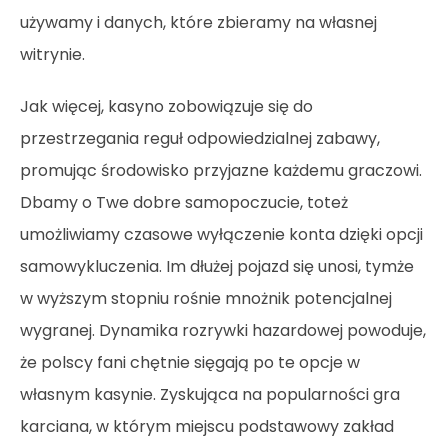
używamy i danych, które zbieramy na własnej
witrynie.
Jak więcej, kasyno zobowiązuje się do
przestrzegania reguł odpowiedzialnej zabawy,
promując środowisko przyjazne każdemu graczowi.
Dbamy o Twe dobre samopoczucie, toteż
umożliwiamy czasowe wyłączenie konta dzięki opcji
samowykluczenia. Im dłużej pojazd się unosi, tymże
w wyższym stopniu rośnie mnożnik potencjalnej
wygranej. Dynamika rozrywki hazardowej powoduje,
że polscy fani chętnie sięgają po te opcje w
własnym kasynie. Zyskująca na popularności gra
karciana, w którym miejscu podstawowy zakład