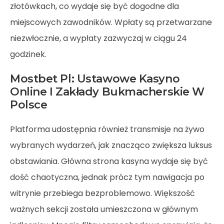
złotówkach, co wydaje się być dogodne dla
miejscowych zawodników. Wpłaty są przetwarzane
niezwłocznie, a wypłaty zazwyczaj w ciągu 24
godzinek.
Mostbet Pl: Ustawowe Kasyno
Online I Zakłady Bukmacherskie W
Polsce
Platforma udostępnia również transmisje na żywo
wybranych wydarzeń, jak znacząco zwiększa luksus
obstawiania. Główna strona kasyna wydaje się być
dość chaotyczna, jednak prócz tym nawigacja po
witrynie przebiega bezproblemowo. Większość
ważnych sekcji została umieszczona w głównym