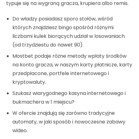
typuje się na wygraną gracza, krupiera albo remis.
Do władzy posiadasz sporo stołów, wśród
których znajdziesz bingo spośród różnymi
liczbami kulek biorących udział w losowaniach
(od trzydziestu do nawet 90).
Mostbet podaje różne metody wpłaty środków
na konto gracza, w naszym karty płatnicze, karty
przedpłacone, portfele internetowego i
kryptowaluty.
Szukasz wiarygodnego kasyna internetowego i
bukmachera w 1 miejscu?
W ofercie znajdują się zarówno tradycyjne
automaty, w jaki sposób i nowoczesne zabawy
wideo.