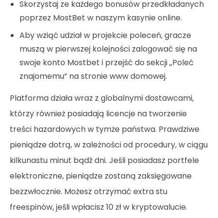
Skorzystaj ze każdego bonusów przedkładanych
poprzez MostBet w naszym kasynie online.
Aby wziąć udział w projekcie poleceń, gracze
muszą w pierwszej kolejności zalogować się na
swoje konto Mostbet i przejść do sekcji „Poleć
znajomemu” na stronie www domowej.
Platforma działa wraz z globalnymi dostawcami,
którzy również posiadają licencje na tworzenie
treści hazardowych w tymże państwa. Prawdziwe
pieniądze dotrą, w zależności od procedury, w ciągu
kilkunastu minut bądź dni. Jeśli posiadasz portfele
elektroniczne, pieniądze zostaną zaksięgowane
bezzwłocznie. Możesz otrzymać extra stu
freespinów, jeśli wpłacisz 10 zł w kryptowalucie.