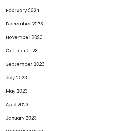
February 2024
December 2023
November 2023
October 2023
September 2023
July 2023
May 2023
April 2023
January 2023