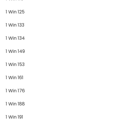
1 Win 125
1 Win 133
1 Win 134
1 Win 149
1 Win 153
1 Win 161
1 Win 176
1 Win 188
1 Win 191