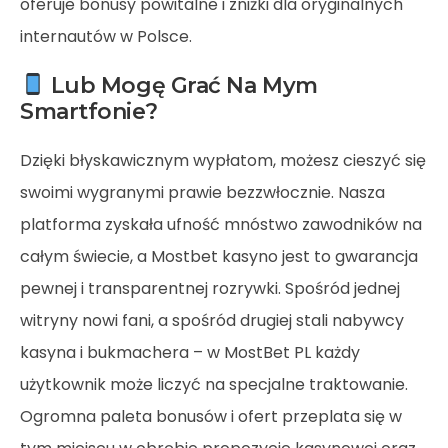
oferuje bonusy powitalne i zniżki dla oryginalnych
internautów w Polsce.
Lub Mogę Grać Na Mym
Smartfonie?
Dzięki błyskawicznym wypłatom, możesz cieszyć się
swoimi wygranymi prawie bezzwłocznie. Nasza
platforma zyskała ufność mnóstwo zawodników na
całym świecie, a Mostbet kasyno jest to gwarancja
pewnej i transparentnej rozrywki. Spośród jednej
witryny nowi fani, a spośród drugiej stali nabywcy
kasyna i bukmachera – w MostBet PL każdy
użytkownik może liczyć na specjalne traktowanie.
Ogromna paleta bonusów i ofert przeplata się w