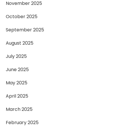
November 2025
October 2025
September 2025
August 2025
July 2025
June 2025
May 2025
April 2025
March 2025
February 2025