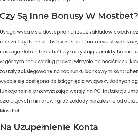
Czy Są Inne Bonusy W Mostbet
Usługa wydaje się dostępna na rzecz zakładów pojedync
meczu. Użytkownik obstawia zakład na kursie stwierdz
naszego złota – trzech,7) wykorzystując punkty bonuso
w górnym rogu według prawej witrynie po naciśnięciu k
zostały zaksięgowane na rachunku bankowym kontrahenta
wydaje się dostępna do ściągnięcia wyjąwszy żadnych ogr
funkcjonalnie przewyższając wersję na PC. Instalacja umo
działających mirrorów i grać zakłady niezależnie od obsz
MostBet.
Na Uzupełnienie Konta