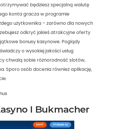
otrzymywać będziesz specjalną walutę
nego konta gracza w programie
ażdego użytkownika – zarówno dla nowych
zebujesz odkryć jakieś atrakcyjne oferty
wyjątkowe bonusy kasynowe. Poglądy
wiadczy o wysokiej jakości usług
y chwalą sobie różnorodność slotów,
a. Sporo osób docenia również aplikację,
ie.
Kasyno I Bukmacher