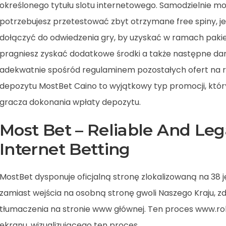
określonego tytułu slotu internetowego. Samodzielnie m
potrzebujesz przetestować zbyt otrzymane free spiny, jeś
dołączyć do odwiedzenia gry, by uzyskać w ramach pakie
pragniesz zyskać dodatkowe środki a także następne da
adekwatnie spośród regulaminem pozostałych ofert na 
depozytu MostBet Caino to wyjątkowy typ promocji, któ
gracza dokonania wpłaty depozytu.
Most Bet – Reliable And Lega
Internet Betting
MostBet dysponuje oficjalną stronę zlokalizowaną na 38 
zamiast wejścia na osobną stronę gwoli Naszego Kraju, z
tłumaczenia na stronie www głównej. Ten proces
www.ro
ekranu, wizualizującego ten proces.