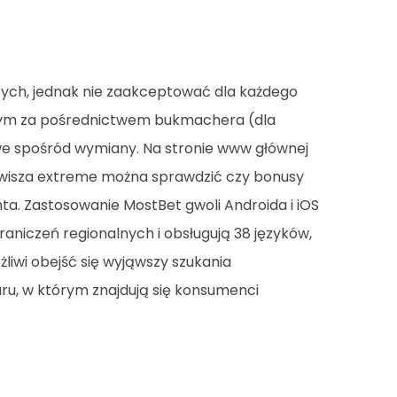
?
zych, jednak nie zaakceptować dla każdego
onym za pośrednictwem bukmachera (dla
we spośród wymiany. Na stronie www głównej
lawisza extreme można sprawdzić czy bonusy
. Zastosowanie MostBet gwoli Androida i iOS
aniczeń regionalnych i obsługują 38 języków,
żliwi obejść się wyjąwszy szukania
aru, w którym znajdują się konsumenci