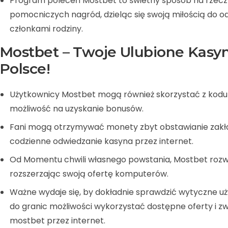
Program poleceń Mostbet to świetny sposób na rzecz
pomocniczych nagród, dzieląc się swoją miłością do od
członkami rodziny.
Mostbet – Twoje Ulubione Kasy
Polsce!
Użytkownicy Mostbet mogą również skorzystać z kod
możliwość na uzyskanie bonusów.
Fani mogą otrzymywać monety zbyt obstawianie zak
codzienne odwiedzanie kasyna przez internet.
Od Momentu chwili własnego powstania, Mostbet rozwij
rozszerzając swoją ofertę komputerów.
Ważne wydaje się, by dokładnie sprawdzić wytyczne 
do granic możliwości wykorzystać dostępne oferty i z
mostbet przez internet.