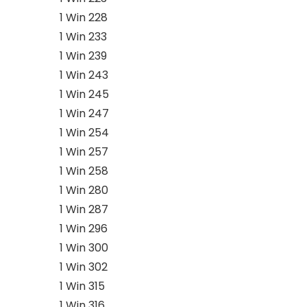
1 Win 228
1 Win 233
1 Win 239
1 Win 243
1 Win 245
1 Win 247
1 Win 254
1 Win 257
1 Win 258
1 Win 280
1 Win 287
1 Win 296
1 Win 300
1 Win 302
1 Win 315
1 Win 316