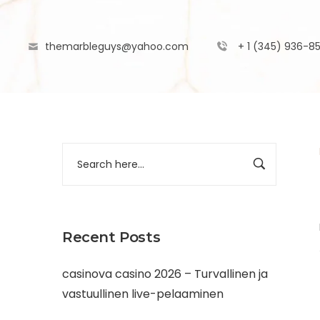
themarbleguys@yahoo.com
+ 1 (345) 936-8
Recent Posts
casinova casino 2026 – Turvallinen ja
vastuullinen live-pelaaminen