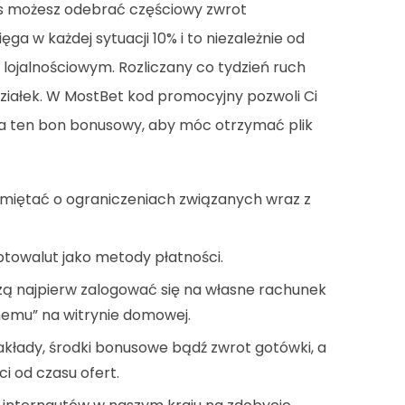
as możesz odebrać częściowy zwrot
 w każdej sytuacji 10% i to niezależnie od
ojalnościowym. Rozliczany co tydzień ruch
ziałek. W MostBet kod promocyjny pozwoli Ci
a ten bon bonusowy, aby móc otrzymać plik
miętać o ograniczeniach związanych wraz z
towalut jako metody płatności.
zą najpierw zalogować się na własne rachunek
omemu” na witrynie domowej.
łady, środki bonusowe bądź zwrot gotówki, a
i od czasu ofert.