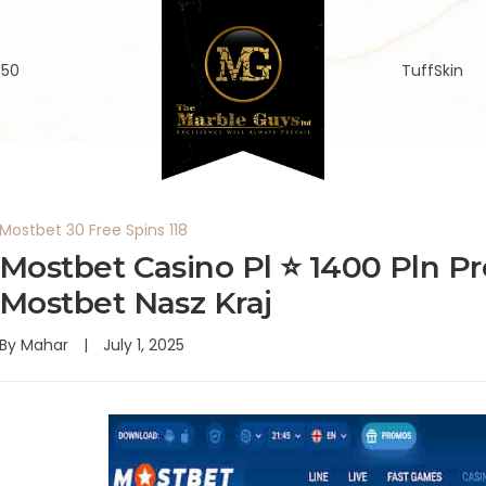
550
TuffSkin
Mostbet 30 Free Spins 118
Mostbet Casino Pl ⭐️ 1400 Pln P
Mostbet Nasz Kraj
By
Mahar
July 1, 2025