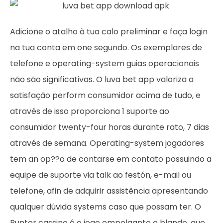
Adicione o atalho à tua calo preliminar e faça login
na tua conta em one segundo. Os exemplares de
telefone e operating-system guias operacionais
não são significativas. O luva bet app valoriza a
satisfação perform consumidor acima de tudo, e
através de isso proporciona 1 suporte ao
consumidor twenty-four horas durante rato, 7 dias
através de semana. Operating-system jogadores
tem an op??o de contarse em contato possuindo a
equipe de suporte via talk ao festón, e-mail ou
telefone, afin de adquirir assistência apresentando
qualquer dúvida systems caso que possam ter. O
Punter cassino é o jogo empolgante e blando, que