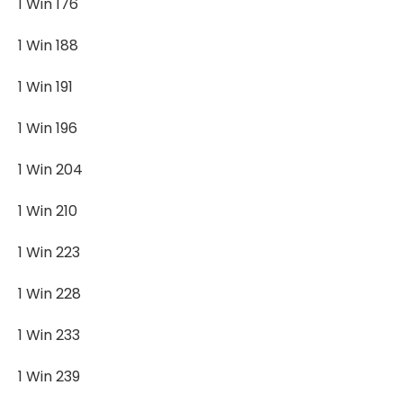
1 Win 176
1 Win 188
1 Win 191
1 Win 196
1 Win 204
1 Win 210
1 Win 223
1 Win 228
1 Win 233
1 Win 239