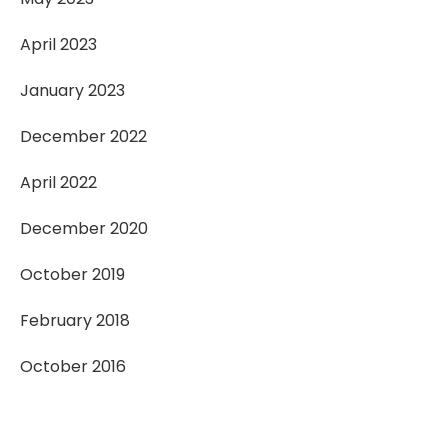
April 2023
January 2023
December 2022
April 2022
December 2020
October 2019
February 2018
October 2016