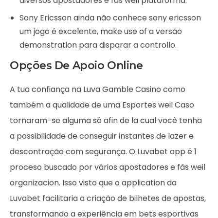
diversos apostadores e fãs weil plataforma.
Sony Ericsson ainda não conhece sony ericsson
um jogo é excelente, make use of a versão
demonstration para disparar a controllo.
Opções De Apoio Online
A tua confiança na Luva Gamble Casino como
também a qualidade de uma Esportes weil Caso
tornaram-se alguma só afin de la cual você tenha
a possibilidade de conseguir instantes de lazer e
descontração com segurança. O Luvabet app é 1
proceso buscado por vários apostadores e fãs weil
organizacion. Isso visto que o application da
Luvabet facilitaria a criação de bilhetes de apostas,
transformando a experiência em bets esportivas