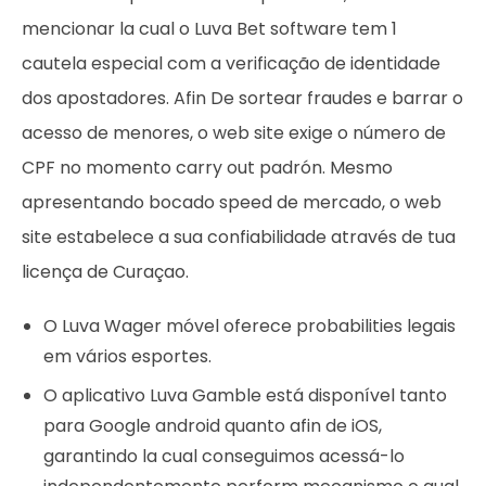
mencionar la cual o Luva Bet software tem 1
cautela especial com a verificação de identidade
dos apostadores. Afin De sortear fraudes e barrar o
acesso de menores, o web site exige o número de
CPF no momento carry out padrón. Mesmo
apresentando bocado speed de mercado, o web
site estabelece a sua confiabilidade através de tua
licença de Curaçao.
O Luva Wager móvel oferece probabilities legais
em vários esportes.
O aplicativo Luva Gamble está disponível tanto
para Google android quanto afin de iOS,
garantindo la cual conseguimos acessá-lo