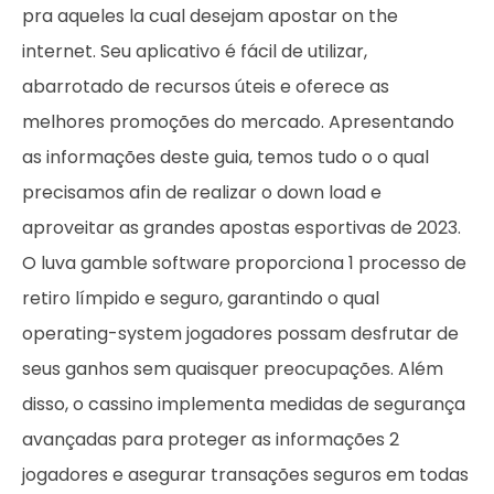
pra aqueles la cual desejam apostar on the
internet. Seu aplicativo é fácil de utilizar,
abarrotado de recursos úteis e oferece as
melhores promoções do mercado. Apresentando
as informações deste guia, temos tudo o o qual
precisamos afin de realizar o down load e
aproveitar as grandes apostas esportivas de 2023.
O luva gamble software proporciona 1 processo de
retiro límpido e seguro, garantindo o qual
operating-system jogadores possam desfrutar de
seus ganhos sem quaisquer preocupações. Além
disso, o cassino implementa medidas de segurança
avançadas para proteger as informações 2
jogadores e asegurar transações seguros em todas