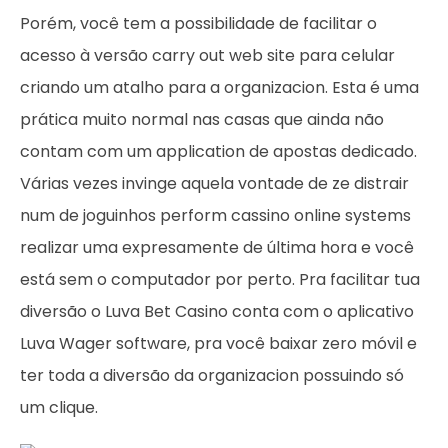
Porém, você tem a possibilidade de facilitar o
acesso à versão carry out web site para celular
criando um atalho para a organizacion. Esta é uma
prática muito normal nas casas que ainda não
contam com um application de apostas dedicado.
Várias vezes invinge aquela vontade de ze distrair
num de joguinhos perform cassino online systems
realizar uma expresamente de última hora e você
está sem o computador por perto. Pra facilitar tua
diversão o Luva Bet Casino conta com o aplicativo
Luva Wager software, pra você baixar zero móvil e
ter toda a diversão da organizacion possuindo só
um clique.