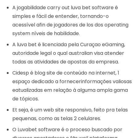
A jogabilidade carry out luva bet software é
simples e fácil de entender, tornando-o
acessível afin de jogadores de los dos operating
system níveis de habilidade.
A luva bet é licenciada pela Curaçao eGaming,
autoridade legal o qual australian visa atender
todas as atividades de apostas da empresa.
Cidesp é blog site de conteúdo na internet, 1
espaço dedicado a fornecerinformações valiosas
eatualizadas em relação à alguma ampla gama
de tópicos.
Et seja, é um web site responsivo, feito pra telas
pequenas, como as telas 2 celulares.
O Luvabet software é o proceso buscado por