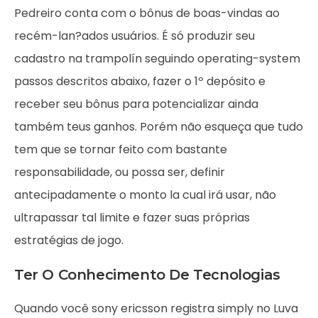
Pedreiro conta com o bônus de boas-vindas ao
recém-lan?ados usuários. É só produzir seu
cadastro na trampolín seguindo operating-system
passos descritos abaixo, fazer o 1º depósito e
receber seu bônus para potencializar ainda
também teus ganhos. Porém não esqueça que tudo
tem que se tornar feito com bastante
responsabilidade, ou possa ser, definir
antecipadamente o monto la cual irá usar, não
ultrapassar tal limite e fazer suas próprias
estratégias de jogo.
Ter O Conhecimento De Tecnologias
Quando você sony ericsson registra simply no Luva