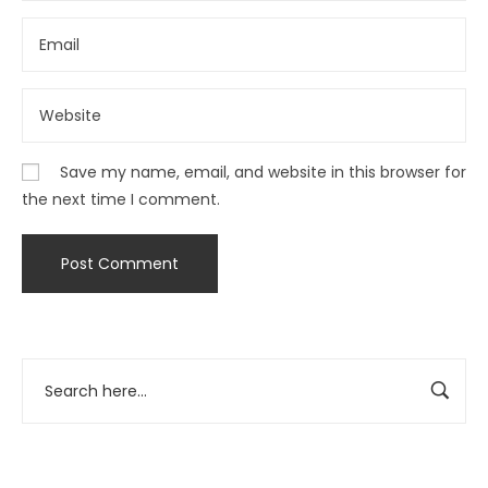
Save my name, email, and website in this browser for
the next time I comment.