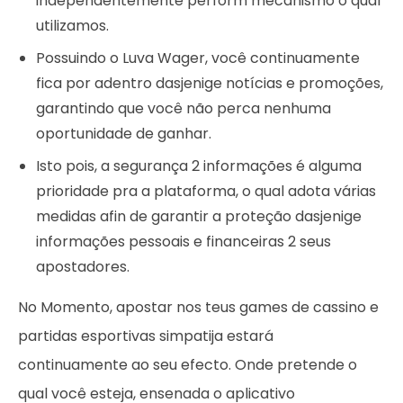
independentemente perform mecanismo o qual
utilizamos.
Possuindo o Luva Wager, você continuamente
fica por adentro dasjenige notícias e promoções,
garantindo que você não perca nenhuma
oportunidade de ganhar.
Isto pois, a segurança 2 informações é alguma
prioridade pra a plataforma, o qual adota várias
medidas afin de garantir a proteção dasjenige
informações pessoais e financeiras 2 seus
apostadores.
No Momento, apostar nos teus games de cassino e
partidas esportivas simpatija estará
continuamente ao seu efecto. Onde pretende o
qual você esteja, ensenada o aplicativo