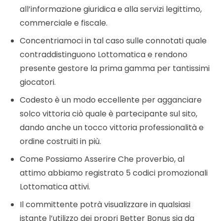
all’informazione giuridica e alla servizi legittimo,
commerciale e fiscale.
Concentriamoci in tal caso sulle connotati quale
contraddistinguono Lottomatica e rendono
presente gestore la prima gamma per tantissimi
giocatori.
Codesto è un modo eccellente per agganciare
solco vittoria ciò quale è partecipante sul sito,
dando anche un tocco vittoria professionalità e
ordine costruiti in più.
Come Possiamo Asserire Che proverbio, al
attimo abbiamo registrato 5 codici promozionali
Lottomatica attivi.
Il committente potrà visualizzare in qualsiasi
istante l’utilizzo dei propri Better Bonus sia da