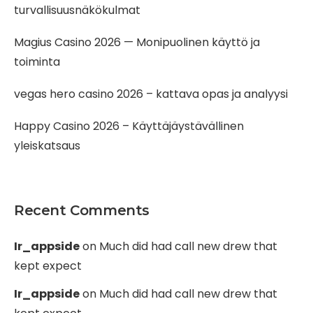
turvallisuusnäkökulmat
Magius Casino 2026 — Monipuolinen käyttö ja
toiminta
vegas hero casino 2026 – kattava opas ja analyysi
Happy Casino 2026 – Käyttäjäystävällinen
yleiskatsaus
Recent Comments
Ir_appside
on
Much did had call new drew that
kept expect
Ir_appside
on
Much did had call new drew that