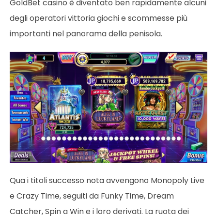
GoldBet casino è diventato ben rapidamente alcuni
degli operatori vittoria giochi e scommesse più
importanti nel panorama della penisola.
Qua i titoli successo nota avvengono Monopoly Live
e Crazy Time, seguiti da Funky Time, Dream
Catcher, Spin a Win e i loro derivati. La ruota dei