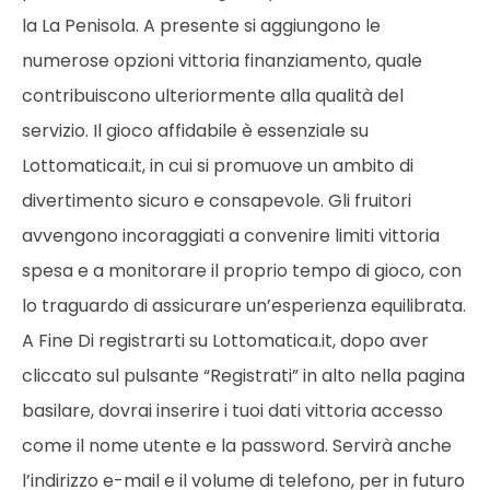
la La Penisola. A presente si aggiungono le
numerose opzioni vittoria finanziamento, quale
contribuiscono ulteriormente alla qualità del
servizio. Il gioco affidabile è essenziale su
Lottomatica.it, in cui si promuove un ambito di
divertimento sicuro e consapevole. Gli fruitori
avvengono incoraggiati a convenire limiti vittoria
spesa e a monitorare il proprio tempo di gioco, con
lo traguardo di assicurare un’esperienza equilibrata.
A Fine Di registrarti su Lottomatica.it, dopo aver
cliccato sul pulsante “Registrati” in alto nella pagina
basilare, dovrai inserire i tuoi dati vittoria accesso
come il nome utente e la password. Servirà anche
l’indirizzo e-mail e il volume di telefono, per in futuro