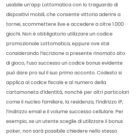
usabile un’app Lottomatica con lo traguardo di
dispositivi mobili, che consente vittoria aderire a
tornei, scommettere live e accedere a oltre 1.000
giochi. Non è obbligatorio utilizzare un codice
promozionale Lottomatica, eppure ove stai
considerando l’iscrizione a presente rinomato sito
di gioco, l’uso successo un codice bonus evidente
può dare pro sul il suo primo acconto. Codesto si
applica al codice fiscale e al numero della
cartamoneta d’identità, nonché per altri particolari
come il nucleo familiare, la residenza, l’indirizzo IP,
l’indirizzo email e il volume successo cellulare. Per
esempio, se un utente sceglie di utilizzare il bonus
poker, non sarà possibile chiedere nello stesso