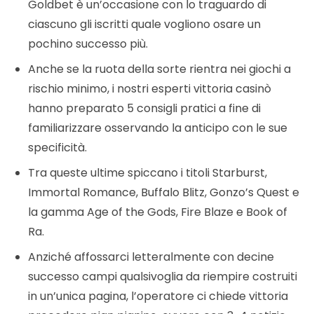
Goldbet è un’occasione con lo traguardo di
ciascuno gli iscritti quale vogliono osare un
pochino successo più.
Anche se la ruota della sorte rientra nei giochi a
rischio minimo, i nostri esperti vittoria casinò
hanno preparato 5 consigli pratici a fine di
familiarizzare osservando la anticipo con le sue
specificità.
Tra queste ultime spiccano i titoli Starburst,
Immortal Romance, Buffalo Blitz, Gonzo’s Quest e
la gamma Age of the Gods, Fire Blaze e Book of
Ra.
Anziché affossarci letteralmente con decine
successo campi qualsivoglia da riempire costruiti
in un’unica pagina, l’operatore ci chiede vittoria