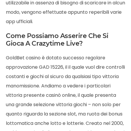
utilizzabile in assenza di bisogno di scaricare in alcun
modo, vengono effettuate appunto reperibili varie
app ufficiali.
Come Possiamo Asserire Che Si
Gioca A Crazytime Live?
GoldBet casino è dotato successo regolare
approvazione GAD 15226, il il quale vuol dire controlli
costanti e giochi al sicuro da qualsiasi tipo vittoria
manomissione. Andiamo a vedere i particolari
vittoria presente casinò online, il quale presenta
una grande selezione vittoria giochi – non solo per
quanto riguarda la sezione slot, ma
ruota dei bonus
lottomatica
anche lotto e lotterie. Creato nel 2000,