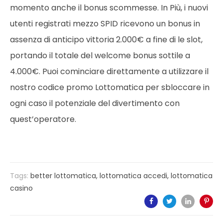
momento anche il bonus scommesse. In Più, i nuovi
utenti registrati mezzo SPID ricevono un bonus in
assenza di anticipo vittoria 2.000€ a fine di le slot,
portando il totale del welcome bonus sottile a
4.000€. Puoi cominciare direttamente a utilizzare il
nostro codice promo Lottomatica per sbloccare in
ogni caso il potenziale del divertimento con
quest’operatore.
Tags:
better lottomatica
,
lottomatica accedi
,
lottomatica
casino