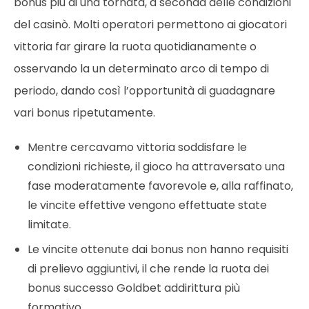
bonus più di una tornata, a seconda delle condizioni
del casinò. Molti operatori permettono ai giocatori
vittoria far girare la ruota quotidianamente o
osservando la un determinato arco di tempo di
periodo, dando così l’opportunità di guadagnare
vari bonus ripetutamente.
Mentre cercavamo vittoria soddisfare le
condizioni richieste, il gioco ha attraversato una
fase moderatamente favorevole e, alla raffinato,
le vincite effettive vengono effettuate state
limitate.
Le vincite ottenute dai bonus non hanno requisiti
di prelievo aggiuntivi, il che rende la ruota dei
bonus successo Goldbet addirittura più
formativo.