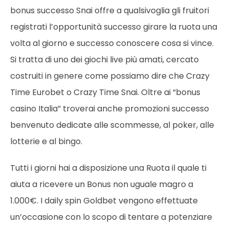
bonus successo Snai offre a qualsivoglia gli fruitori
registrati l’opportunità successo girare la ruota una
volta al giorno e successo conoscere cosa si vince.
Si tratta di uno dei giochi live più amati, cercato
costruiti in genere come possiamo dire che Crazy
Time Eurobet o Crazy Time Snai. Oltre ai “bonus
casino Italia” troverai anche promozioni successo
benvenuto dedicate alle scommesse, al poker, alle
lotterie e al bingo.
Tutti i giorni hai a disposizione una Ruota il quale ti
aiuta a ricevere un Bonus non uguale magro a
1.000€. I daily spin Goldbet vengono effettuate
un’occasione con lo scopo di tentare a potenziare