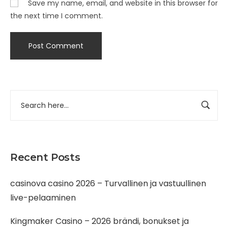
Save my name, email, and website in this browser for
the next time I comment.
Recent Posts
casinova casino 2026 – Turvallinen ja vastuullinen
live-pelaaminen
Kingmaker Casino – 2026 brändi, bonukset ja