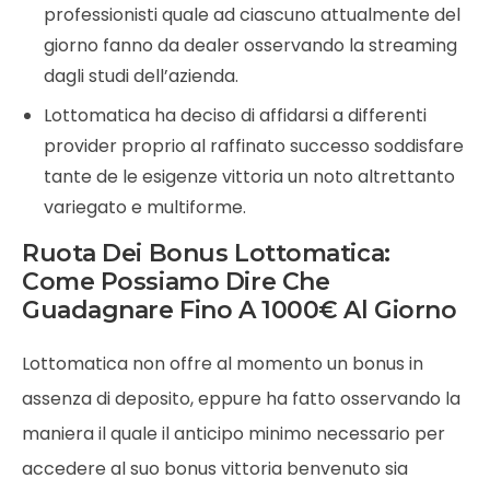
professionisti quale ad ciascuno attualmente del
giorno fanno da dealer osservando la streaming
dagli studi dell’azienda.
Lottomatica ha deciso di affidarsi a differenti
provider proprio al raffinato successo soddisfare
tante de le esigenze vittoria un noto altrettanto
variegato e multiforme.
Ruota Dei Bonus Lottomatica:
Come Possiamo Dire Che
Guadagnare Fino A 1000€ Al Giorno
Lottomatica non offre al momento un bonus in
assenza di deposito, eppure ha fatto osservando la
maniera il quale il anticipo minimo necessario per
accedere al suo bonus vittoria benvenuto sia