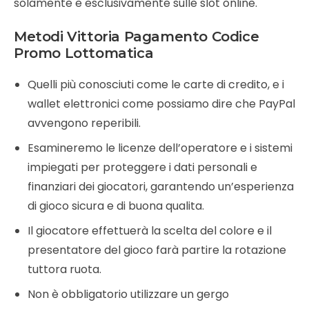
solamente e esclusivamente sulle slot online.
Metodi Vittoria Pagamento Codice
Promo Lottomatica
Quelli più conosciuti come le carte di credito, e i
wallet elettronici come possiamo dire che PayPal
avvengono reperibili.
Esamineremo le licenze dell’operatore e i sistemi
impiegati per proteggere i dati personali e
finanziari dei giocatori, garantendo un’esperienza
di gioco sicura e di buona qualita.
Il giocatore effettuerà la scelta del colore e il
presentatore del gioco farà partire la rotazione
tuttora ruota.
Non è obbligatorio utilizzare un gergo