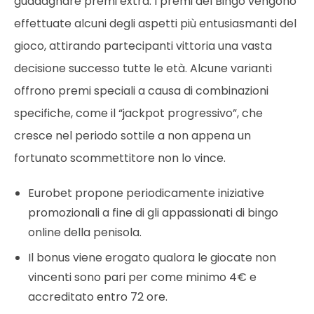
guadagnare premi extra. I premi del Bingo vengono
effettuate alcuni degli aspetti più entusiasmanti del
gioco, attirando partecipanti vittoria una vasta
decisione successo tutte le età. Alcune varianti
offrono premi speciali a causa di combinazioni
specifiche, come il “jackpot progressivo”, che
cresce nel periodo sottile a non appena un
fortunato scommettitore non lo vince.
Eurobet propone periodicamente iniziative
promozionali a fine di gli appassionati di bingo
online della penisola.
Il bonus viene erogato qualora le giocate non
vincenti sono pari per come minimo 4€ e
accreditato entro 72 ore.