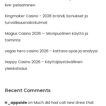
live-pelaaminen
Kingmaker Casino – 2026 brändi, bonukset ja
turvallisuusnäkökulmat
Magius Casino 2026 — Monipuolinen käyttö ja
toiminta
vegas hero casino 2026 – kattava opas ja analyysi
Happy Casino 2026 – Käyttäjäystävällinen
yleiskatsaus
Recent Comments
Ir_appside
on
Much did had call new drew that