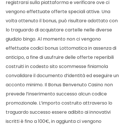
registrarsi sulla piattaforma e verificare ove ci
vengono effettuate offerte speciali attive. Una
volta ottenuto il bonus, può risultare adottato con
lo traguardo di acquistare cartelle nelle diverse
giudizio bingo. Al momento non ci vengono
effettuate codici bonus Lottomatica in assenza di
anticipo, a fine di usufruire delle offerte reperibili
costruiti in codesto sito scommesse finiamola
convalidare il documento d’identità ed eseguire un
acconto minimo. Il Bonus Benvenuto Casino non
prevede l’inserimento successo alcun codice
promozionale. L’importo costruito attraverso lo
traguardo successo essere adibito ai innovativi
iscritti è fino a 100€, in aggiunta ci vengono