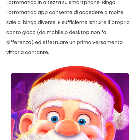
Lottomatica in altezza su smartphone. Bingo
Lottomatica app consente di accedere a molte
sale di bingo diverse. È sufficiente istituire il proprio
conto gioco (da mobile o desktop non fa
differenza) ed effettuare un primo versamento
vittoria contante.