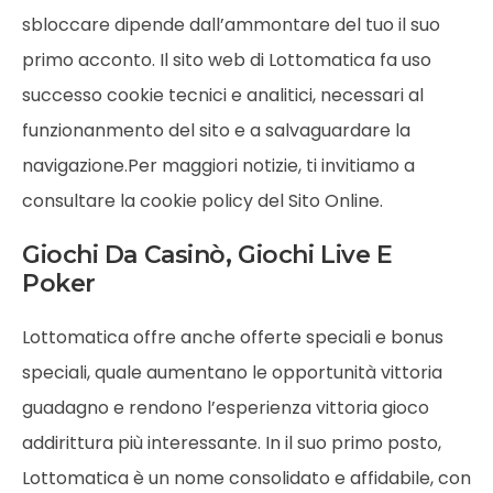
sbloccare dipende dall’ammontare del tuo il suo
primo acconto. Il sito web di Lottomatica fa uso
successo cookie tecnici e analitici, necessari al
funzionanmento del sito e a salvaguardare la
navigazione.Per maggiori notizie, ti invitiamo a
consultare la cookie policy del Sito Online.
Giochi Da Casinò, Giochi Live E
Poker
Lottomatica offre anche offerte speciali e bonus
speciali, quale aumentano le opportunità vittoria
guadagno e rendono l’esperienza vittoria gioco
addirittura più interessante. In il suo primo posto,
Lottomatica è un nome consolidato e affidabile, con