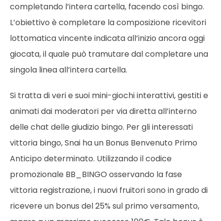
completando l’intera cartella, facendo così bingo.
L’obiettivo è completare la composizione
ricevitori
lottomatica
vincente indicata all’inizio ancora oggi
giocata, il quale può tramutare dal completare una
singola linea all’intera cartella.
Si tratta di veri e suoi mini-giochi interattivi, gestiti e
animati dai moderatori per via diretta all’interno
delle chat delle giudizio bingo. Per gli interessati
vittoria bingo, Snai ha un Bonus Benvenuto Primo
Anticipo determinato. Utilizzando il codice
promozionale BB_BINGO osservando la fase
vittoria registrazione, i nuovi fruitori sono in grado di
ricevere un bonus del 25% sul primo versamento,