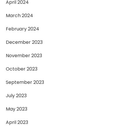
April 2024
March 2024
February 2024
December 2023
November 2023
October 2023
September 2023
July 2023
May 2023
April 2023