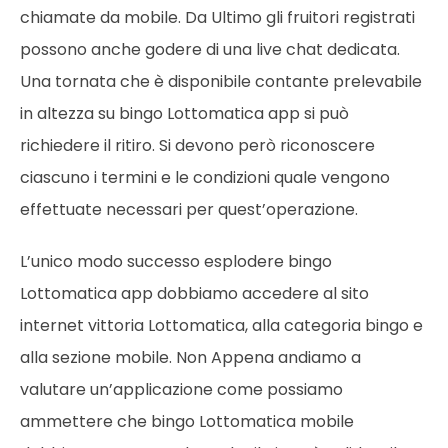
chiamate da mobile. Da Ultimo gli fruitori registrati
possono anche godere di una live chat dedicata.
Una tornata che è disponibile contante prelevabile
in altezza su bingo Lottomatica app si può
richiedere il ritiro. Si devono però riconoscere
ciascuno i termini e le condizioni quale vengono
effettuate necessari per quest’operazione.
L’unico modo successo esplodere bingo
Lottomatica app dobbiamo accedere al sito
internet vittoria Lottomatica, alla categoria bingo e
alla sezione mobile. Non Appena andiamo a
valutare un’applicazione come possiamo
ammettere che bingo Lottomatica mobile