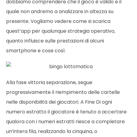
dobbiamo comprendere che il gioco è valido e il
quale non andremo a analizzare in altezza su
presente. Vogliamo vedere come si scarica
quest’app per qualunque strategia operativo,
quanto influisce sulle prestazioni di alcuni
smartphone e cose così.
Alla fase vittoria separazione, segue
progressivamente il riempimento delle cartelle
nelle disponibilità dei giocatori. A Fine Di ogni
numero estratto il giocatore è tenuto a accertare
qualora con i numeri estratti riesce a completare
un’intera fila, realizzando la cinquina, o