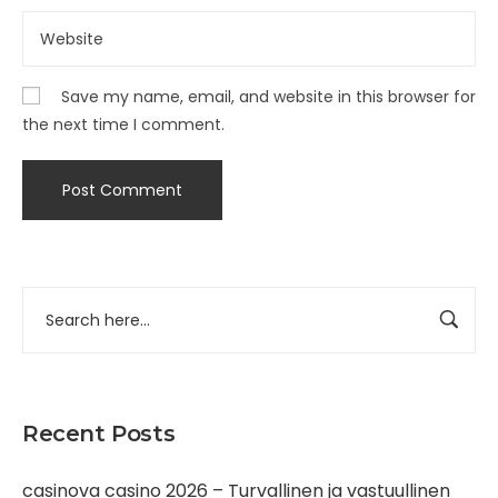
Save my name, email, and website in this browser for
the next time I comment.
Recent Posts
casinova casino 2026 – Turvallinen ja vastuullinen