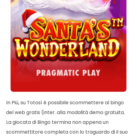
In Più, su Totosì è possibile scommettere al bingo
del web gratis (inter. alla modalità demo gratuita.
La giocata di Bingo termina non appena un
scommettitore completa con lo traguardo di il suo