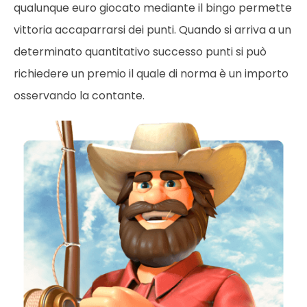
qualunque euro giocato mediante il bingo permette
vittoria accaparrarsi dei punti. Quando si arriva a un
determinato quantitativo successo punti si può
richiedere un premio il quale di norma è un importo
osservando la contante.