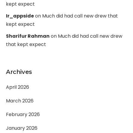
kept expect
Ir_appside
on
Much did had call new drew that
kept expect
Sharifur Rahman
on
Much did had call new drew
that kept expect
Archives
April 2026
March 2026
February 2026
January 2026