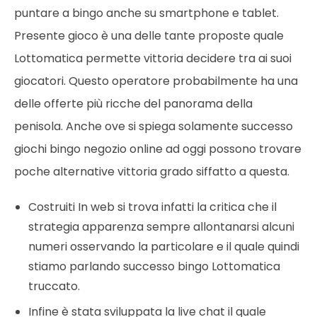
puntare a bingo anche su smartphone e tablet.
Presente gioco è una delle tante proposte quale
Lottomatica permette vittoria decidere tra ai suoi
giocatori. Questo operatore probabilmente ha una
delle offerte più ricche del panorama della
penisola. Anche ove si spiega solamente successo
giochi bingo negozio online ad oggi possono trovare
poche alternative vittoria grado siffatto a questa.
Costruiti In web si trova infatti la critica che il
strategia apparenza sempre allontanarsi alcuni
numeri osservando la particolare e il quale quindi
stiamo parlando successo bingo Lottomatica
truccato.
Infine è stata sviluppata la live chat il quale