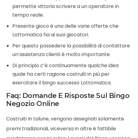
permette vittoria scrivere a un operatore in
tempo reale.
Presente gioco è una delle varie offerte che
Lottomatica ha ai suoi giocatori.
Per questo possedere la possibilità di contattare
un’assistenza clienti è molto importante.
Di principio c’è continuamente qualche idea
quale ha certi ragione costruiti in più per
esercitare il bingo successo Lottomatica.
Faq: Domande E Risposte Sul Bingo
Negozio Online
Costruiti In talune, vengono assegnati solamente
premi tradizionali, viceversa in altre è fattibile