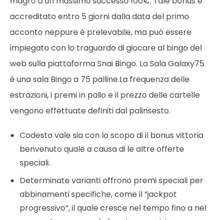
magro a un massimo successo 100€. Tale bonus è
accreditato entro 5 giorni dalla data del primo
acconto neppure è prelevabile, ma può essere
impiegato con lo traguardo di giocare al bingo del
web sulla piattaforma Snai Bingo. La Sala Galaxy75
è una sala Bingo a 75 palline.La frequenza delle
estrazioni, i premi in palio e il prezzo delle cartelle
vengono effettuate definiti dal palinsesto.
Codesto vale sia con lo scopo di il bonus vittoria
benvenuto quale a causa di le altre offerte
speciali.
Determinate varianti offrono premi speciali per
abbinamenti specifiche, come il “jackpot
progressivo”, il quale cresce nel tempo fino a nel