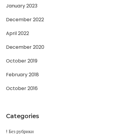
January 2023
December 2022
April 2022
December 2020
October 2019
February 2018
October 2016
Categories
! Без рубрики