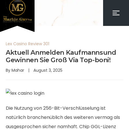
Lex Casino Review 301
Aktuell Anmelden Kaufmannsund
Gewinnen Sie Groß Via Top-boni!
By
Mahar
August 3, 2025
Die Nutzung von 256-Bit-Verschlüsselung ist
natürlich branchenüblich des weiteren vermag als
ausgesprochen sicher namhaft. Chip GGL-Lizenz