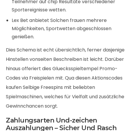
Teilnehmer auf chip Resultate verschiedener
Sportereignisse wetten.
Lex Bet anbietet Solchen frauen mehrere
Möglichkeiten, Sportwetten abgeschlossen
genießen.
Dies Schema ist echt übersichtlich, ferner dasjenige
Hinstellen vonseiten Beschreiben ist leicht. Darüber
hinaus offeriert dies Gluecksspieltempel Promo-
Codes via Freispielen mit. Qua diesen Aktionscodes
kaufen Selbige Freespins mit beliebten
Spielmaschinen, welches für Vielfalt und zusätzliche
Gewinnchancen sorgt.
Zahlungsarten Und-zeichen
Auszahlungen – Sicher Und Rasch