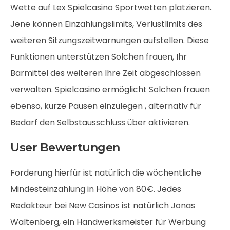
Wette auf Lex Spielcasino Sportwetten platzieren.
Jene können Einzahlungslimits, Verlustlimits des
weiteren Sitzungszeitwarnungen aufstellen. Diese
Funktionen unterstützen Solchen frauen, Ihr
Barmittel des weiteren Ihre Zeit abgeschlossen
verwalten. Spielcasino ermöglicht Solchen frauen
ebenso, kurze Pausen einzulegen , alternativ für
Bedarf den Selbstausschluss über aktivieren.
User Bewertungen
Forderung hierfür ist natürlich die wöchentliche
Mindesteinzahlung in Höhe von 80€. Jedes
Redakteur bei New Casinos ist natürlich Jonas
Waltenberg, ein Handwerksmeister für Werbung