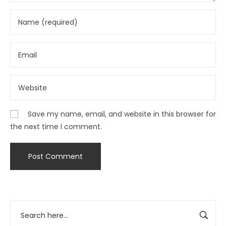
Save my name, email, and website in this browser for
the next time I comment.