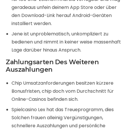
geradeaus unfein deinem App Store oder über
den Download-Link herauf Android-Geräten
installiert werden.
Jene ist unproblematisch, unkompliziert zu
bedienen und nimmt in keiner weise massenhaft
Lage darüber hinaus Anspruch.
Zahlungsarten Des Weiteren
Auszahlungen
Chip Umsatzanforderungen besitzen kürzere
Bonusfristen, chip doch vom Durchschnitt für
Online-Casinos befinden sich.
Spielcasino Lex hat das Treueprogramm, dies
Solchen frauen alleinig Vergünstigungen,
schnellere Auszahlungen und persönliche