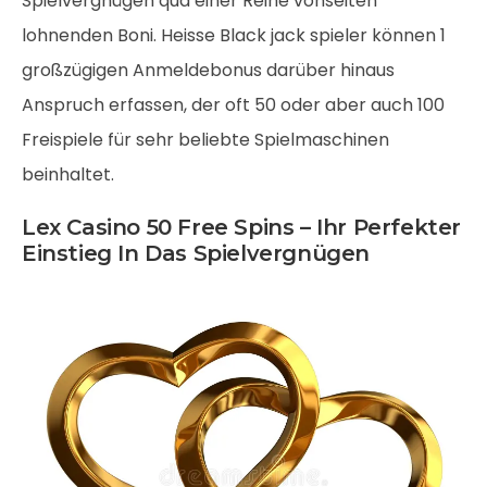
Spielvergnügen qua einer Reihe vonseiten
lohnenden Boni. Heisse Black jack spieler können 1
großzügigen Anmeldebonus darüber hinaus
Anspruch erfassen, der oft 50 oder aber auch 100
Freispiele für sehr beliebte Spielmaschinen
beinhaltet.
Lex Casino 50 Free Spins – Ihr Perfekter
Einstieg In Das Spielvergnügen