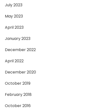
July 2023
May 2023
April 2023
January 2023
December 2022
April 2022
December 2020
October 2019
February 2018
October 2016