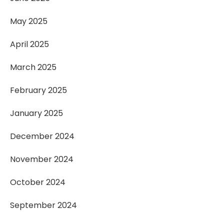
May 2025
April 2025
March 2025
February 2025
January 2025
December 2024
November 2024
October 2024
September 2024