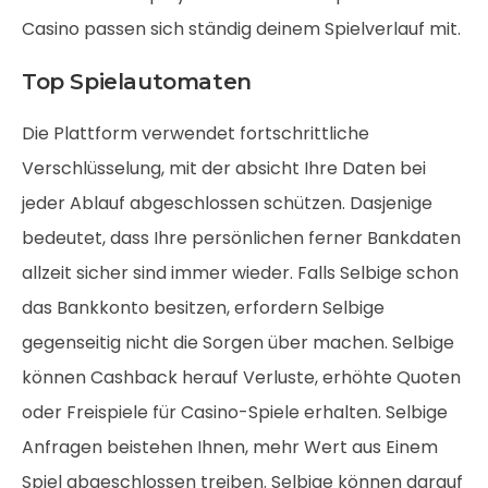
Casino passen sich ständig deinem Spielverlauf mit.
Top Spielautomaten
Die Plattform verwendet fortschrittliche
Verschlüsselung, mit der absicht Ihre Daten bei
jeder Ablauf abgeschlossen schützen. Dasjenige
bedeutet, dass Ihre persönlichen ferner Bankdaten
allzeit sicher sind immer wieder. Falls Selbige schon
das Bankkonto besitzen, erfordern Selbige
gegenseitig nicht die Sorgen über machen. Selbige
können Cashback herauf Verluste, erhöhte Quoten
oder Freispiele für Casino-Spiele erhalten. Selbige
Anfragen beistehen Ihnen, mehr Wert aus Einem
Spiel abgeschlossen treiben. Selbige können darauf