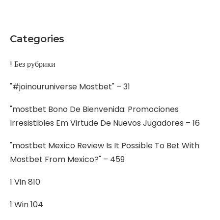
Categories
! Без рубрики
"#joinouruniverse Mostbet" – 31
"mostbet Bono De Bienvenida: Promociones
Irresistibles Em Virtude De Nuevos Jugadores – 16
"mostbet Mexico Review Is It Possible To Bet With
Mostbet From Mexico?" – 459
1 Vin 810
1 Win 104