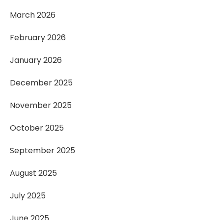
March 2026
February 2026
January 2026
December 2025
November 2025
October 2025
September 2025
August 2025
July 2025
June 2025