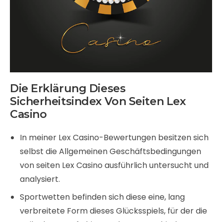
Die Erklärung Dieses
Sicherheitsindex Von Seiten Lex
Casino
In meiner Lex Casino-Bewertungen besitzen sich
selbst die Allgemeinen Geschäftsbedingungen
von seiten Lex Casino ausführlich untersucht und
analysiert.
Sportwetten befinden sich diese eine, lang
verbreitete Form dieses Glücksspiels, für der die