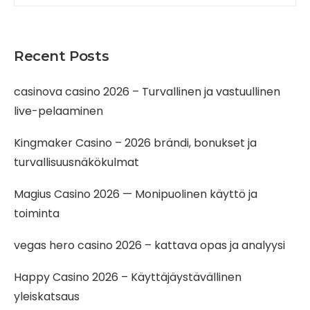
Recent Posts
casinova casino 2026 – Turvallinen ja vastuullinen
live-pelaaminen
Kingmaker Casino – 2026 brändi, bonukset ja
turvallisuusnäkökulmat
Magius Casino 2026 — Monipuolinen käyttö ja
toiminta
vegas hero casino 2026 – kattava opas ja analyysi
Happy Casino 2026 – Käyttäjäystävällinen
yleiskatsaus