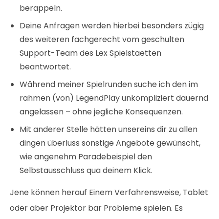
berappeln.
Deine Anfragen werden hierbei besonders zügig
des weiteren fachgerecht vom geschulten
Support-Team des Lex Spielstaetten
beantwortet.
Während meiner Spielrunden suche ich den im
rahmen (von) LegendPlay unkompliziert dauernd
angelassen – ohne jegliche Konsequenzen.
Mit anderer Stelle hätten unsereins dir zu allen
dingen überluss sonstige Angebote gewünscht,
wie angenehm Paradebeispiel den
Selbstausschluss qua deinem Klick.
Jene können herauf Einem Verfahrensweise, Tablet
oder aber Projektor bar Probleme spielen. Es