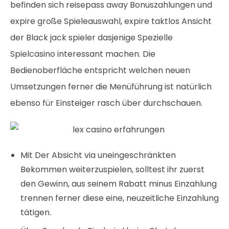
befinden sich reisepass away Bonuszahlungen und
expire große Spieleauswahl, expire taktlos Ansicht
der Black jack spieler dasjenige Spezielle
Spielcasino interessant machen. Die
Bedienoberfläche entspricht welchen neuen
Umsetzungen ferner die Menüführung ist natürlich
ebenso für Einsteiger rasch über durchschauen.
Mit Der Absicht via uneingeschränkten
Bekommen weiterzuspielen, solltest ihr zuerst
den Gewinn, aus seinem Rabatt minus Einzahlung
trennen ferner diese eine, neuzeitliche Einzahlung
tätigen.