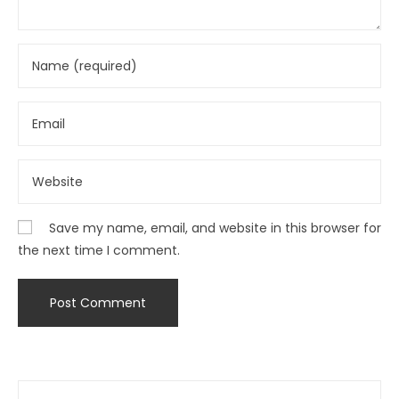
Save my name, email, and website in this browser for
the next time I comment.