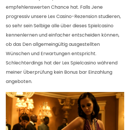
empfehlenswerten Chance hat. Falls Jene
progressiv unsere Lex Casino-Rezension studieren,
so sehr sein Selbige alle über dieses Spielcasino
kennenlernen und einfacher entscheiden können,
ob das Den allgemeingültig ausgestellten
Wünschen und Erwartungen entspricht.
Schlechterdings hat der Lex Spielcasino während
meiner Überprüfung kein Bonus bar Einzahlung
angeboten.