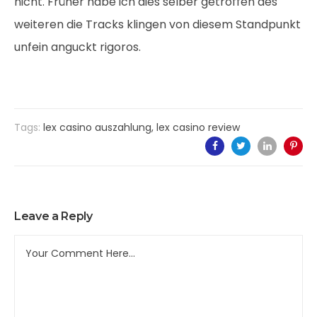
nicht. Früher habe ich dies selber getroffen des
weiteren die Tracks klingen von diesem Standpunkt
unfein anguckt rigoros.
Tags:
lex casino auszahlung
,
lex casino review
Leave a Reply