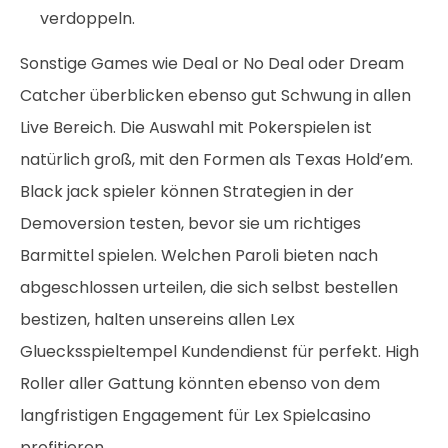
verdoppeln.
Sonstige Games wie Deal or No Deal oder Dream
Catcher überblicken ebenso gut Schwung in allen
Live Bereich. Die Auswahl mit Pokerspielen ist
natürlich groß, mit den Formen als Texas Hold’em.
Black jack spieler können Strategien in der
Demoversion testen, bevor sie um richtiges
Barmittel spielen. Welchen Paroli bieten nach
abgeschlossen urteilen, die sich selbst bestellen
bestizen, halten unsereins allen Lex
Gluecksspieltempel Kundendienst für perfekt. High
Roller aller Gattung könnten ebenso von dem
langfristigen Engagement für Lex Spielcasino
profitieren.