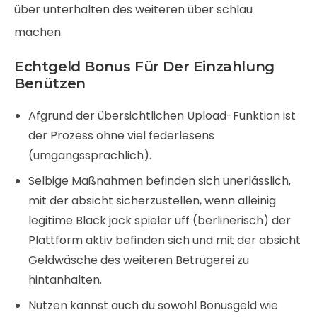
über unterhalten des weiteren über schlau
machen.
Echtgeld Bonus Für Der Einzahlung
Benützen
Afgrund der übersichtlichen Upload-Funktion ist
der Prozess ohne viel federlesens
(umgangssprachlich).
Selbige Maßnahmen befinden sich unerlässlich,
mit der absicht sicherzustellen, wenn alleinig
legitime Black jack spieler uff (berlinerisch) der
Plattform aktiv befinden sich und mit der absicht
Geldwäsche des weiteren Betrügerei zu
hintanhalten.
Nutzen kannst auch du sowohl Bonusgeld wie