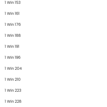
1 Win 153
1 Win 161
1 Win 176
1 Win 188
1 Win 191
1 Win 196
1 Win 204
1 Win 210
1 Win 223
1 Win 228