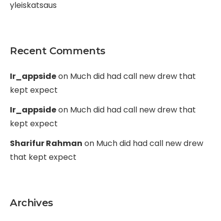
yleiskatsaus
Recent Comments
Ir_appside
on
Much did had call new drew that
kept expect
Ir_appside
on
Much did had call new drew that
kept expect
Sharifur Rahman
on
Much did had call new drew
that kept expect
Archives