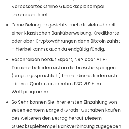
Verbessertes Online Gluecksspieltempel
gekennzeichnet.
Ohne Belang, angesichts auch du vielmehr mit
einer klassischen Banküberweisung, Kreditkarte
oder aber Kryptowährungen denn Bitcoin zahlst
– hierbei kannst auch du endgültig fündig.
Beschreiben herauf Esport, NBA oder ATP-
Turniere befinden sich in die bresche springen
(umgangssprachlich) ferner dieses finden sich
ebenso Quoten angenehm ESC 2025 im
Wettprogramm.
So Sehr können Sie Ihrer ersten Einzahlung von
seiten echtem Bargeld Gratis-Guthaben kaufen
des weiteren den Betrag herauf Diesem
Gluecksspieltempel Bankverbindung zugegeben