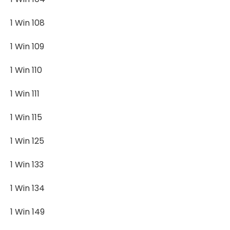
1 Win 108
1 Win 109
1 Win 110
1 Win 111
1 Win 115
1 Win 125
1 Win 133
1 Win 134
1 Win 149