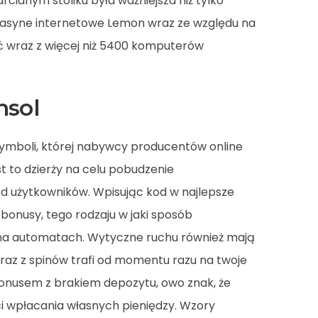
ianym stoliku była ważniejsza niż tylko
 kasyne internetowe Lemon wraz ze względu na
ć wraz z więcej niż 5400 komputerów
nsol
symboli, której nabywcy producentów online
t to dzierży na celu pobudzenie
ród użytkowników. Wpisując kod w najlepsze
onusy, tego rodzaju w jaki sposób
y na automatach. Wytyczne ruchu również mają
az z spinów trafi od momentu razu na twoje
bonusem z brakiem depozytu, owo znak, że
i wpłacania własnych pieniędzy. Wzory