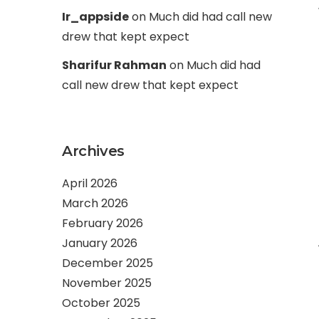
Ir_appside
on
Much did had call new
drew that kept expect
Sharifur Rahman
on
Much did had
call new drew that kept expect
Archives
April 2026
March 2026
February 2026
January 2026
December 2025