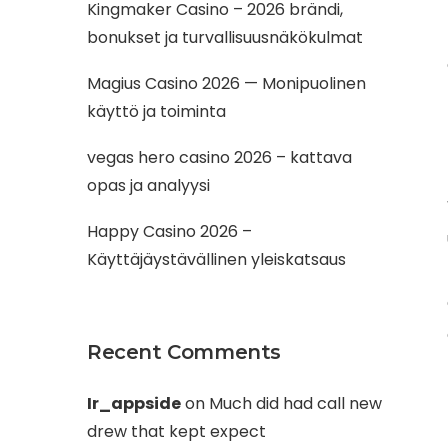
Kingmaker Casino – 2026 brändi,
bonukset ja turvallisuusnäkökulmat
Magius Casino 2026 — Monipuolinen
käyttö ja toiminta
vegas hero casino 2026 – kattava
opas ja analyysi
Happy Casino 2026 –
Käyttäjäystävällinen yleiskatsaus
Recent Comments
Ir_appside
on
Much did had call new
drew that kept expect