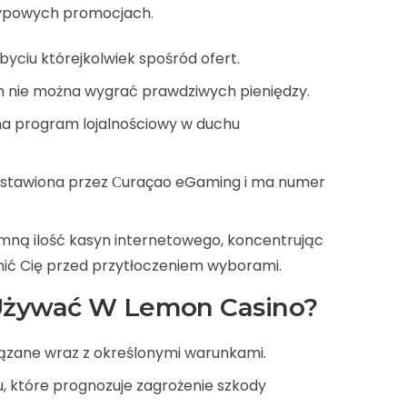
 typowych promocjach.
yciu którejkolwiek spośród ofert.
 nie można wygrać prawdziwych pieniędzy.
na program lojalnościowy w duchu
ystawiona przez Сuraçao eGaming i ma numer
ną ilość kasyn internetowego, koncentrując
nić Cię przed przytłoczeniem wyborami.
 Używać W Lemon Casino?
iązane wraz z określonymi warunkami.
, które prognozuje zagrożenie szkody