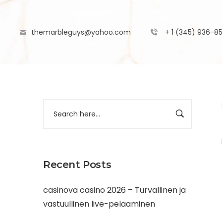
themarbleguys@yahoo.com
+ 1 (345) 936-8
Recent Posts
casinova casino 2026 – Turvallinen ja
vastuullinen live-pelaaminen