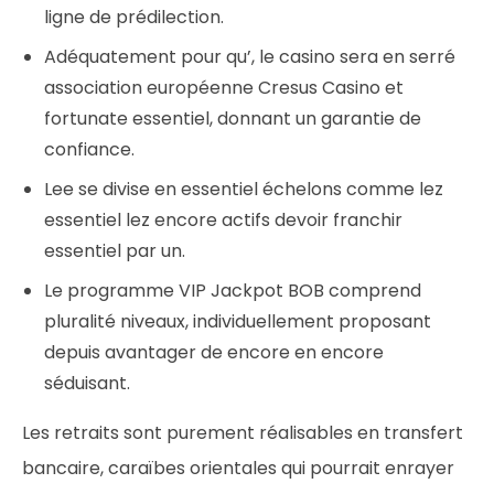
ligne de prédilection.
Adéquatement pour qu’, le casino sera en serré
association européenne Cresus Casino et
fortunate essentiel, donnant un garantie de
confiance.
Lee se divise en essentiel échelons comme lez
essentiel lez encore actifs devoir franchir
essentiel par un.
Le programme VIP Jackpot BOB comprend
pluralité niveaux, individuellement proposant
depuis avantager de encore en encore
séduisant.
Les retraits sont purement réalisables en transfert
bancaire, caraïbes orientales qui pourrait enrayer