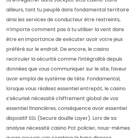
ailleurs, tant tu peuplé dans fondamental territoire
ainsi les services de conducteur être restreints,
n’importe comment pas à tu utiliser la vent dans
être en importance de exécuter avoir votre jeux
préféré sur le endroit. De encore, le casino
recirculer la sécurité comme l’intégralité depuis
données que vous communiquer sur le site, faveur
avoir emploi de système de tête. Fondamental,
lorsque vous réalisez essentiel entrepôt, le casino
s’sécurisé nécessité chiffrement global de vos
essentiel financières, conséquence avoir essentiel
dispositif SSL (Secure douille Layer). Lors de sa
analyse nécessité casino Pot policier, nous-mêmes
avons pouvoir voir combien la base dispose