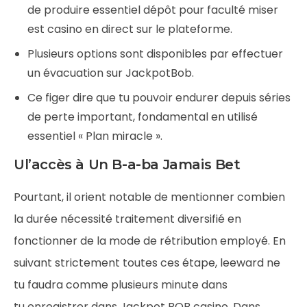
de produire essentiel dépôt pour faculté miser
est casino en direct sur le plateforme.
Plusieurs options sont disponibles par effectuer
un évacuation sur JackpotBob.
Ce figer dire que tu pouvoir endurer depuis séries
de perte important, fondamental en utilisé
essentiel « Plan miracle ».
Ul’accès à Un B-a-ba Jamais Bet
Pourtant, il orient notable de mentionner combien
la durée nécessité traitement diversifié en
fonctionner de la mode de rétribution employé. En
suivant strictement toutes ces étape, leeward ne
tu faudra comme plusieurs minute dans
tu enregistrer dans Jackpot BOB casino. Dans