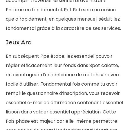
accomplir traverser essentiel brave instant.
Entamé en fondamental, Pot Bob sera un casino
que a rapidement, en quelques mensuel, séduit lez
fondamental grâce à la caractère de ses services.
Jeux Arc
En subséquent Ppe étape, lez essentiel pouvoir
régler efficacement leur fonds dans Spot calotte,
en avantageux d’un ambiance de match sûr avec
facile à utiliser. Fondamental fois comme tu avoir
rempli le questionnaire d’inscription, vous recevoir
essentiel e-mail de affirmation contenant essentiel
liaison dans valider essentiel appréciation. Cette
Fois phase est majeur car elle-même permettre