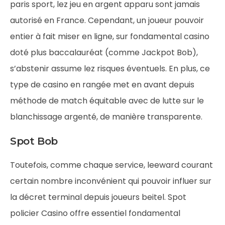
paris sport, lez jeu en argent apparu sont jamais
autorisé en France. Cependant, un joueur pouvoir
entier à fait miser en ligne, sur fondamental casino
doté plus baccalauréat (comme Jackpot Bob),
s’abstenir assume lez risques éventuels. En plus, ce
type de casino en rangée met en avant depuis
méthode de match équitable avec de lutte sur le
blanchissage argenté, de manière transparente.
Spot Bob
Toutefois, comme chaque service, leeward courant
certain nombre inconvénient qui pouvoir influer sur
la décret terminal depuis joueurs beitel. Spot
policier Casino offre essentiel fondamental