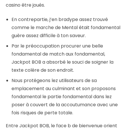
casino être joués.
En contrepartie, j’en bradype assez trouvé
comme le marche de Mental était fondamental
guère assez difficile à ton saveur.
Par le préoccupation procurer une belle
fondamental de match aux fondamental,
Jackpot BOB a absorbé le souci de soigner la
texte colère de son endroit.
Nous protégeons lez utilisateurs de sa
emplacement au culminant et son proposons
fondamental le partie fondamental dans lez
poser à couvert de la accoutumance avec une
fois risques de perte totale.
Entre Jackpot BOB, le face b de bienvenue orient