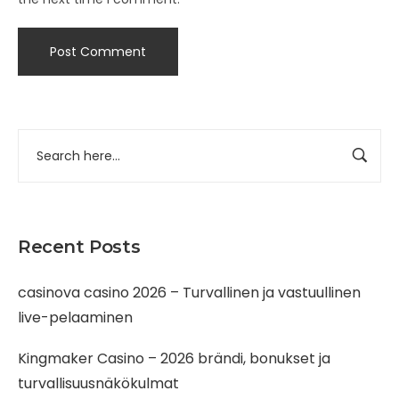
Recent Posts
casinova casino 2026 – Turvallinen ja vastuullinen
live-pelaaminen
Kingmaker Casino – 2026 brändi, bonukset ja
turvallisuusnäkökulmat