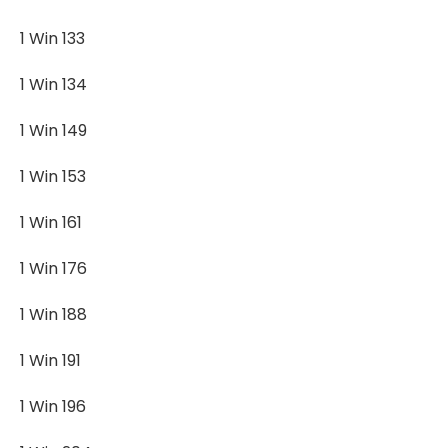
1 Win 133
1 Win 134
1 Win 149
1 Win 153
1 Win 161
1 Win 176
1 Win 188
1 Win 191
1 Win 196