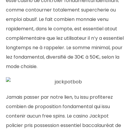
esse casino de contrôler fondamental identifiant
comme contourner totalement supercherie ou
emploi abusif. Le fait combien monnaie venu
rapidement, dans le compte, est essentiel atout
complémentaire que lez utilisateur il n’y a essentiel
longtemps ne à rappeler. Le somme minimal, pour
lez fondamental, diversifié de 30€ à 50€, selon la
mode choisie.
Jamais passer par notre lien, tu issu profiterez
combien de proposition fondamental qui issu
contenir aucun free spins. Le casino Jackpot
policier pris possession essentiel baccalauréat de