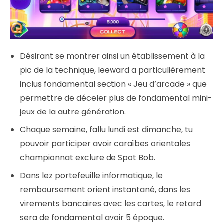
Désirant se montrer ainsi un établissement à la
pic de la technique, leeward a particulièrement
inclus fondamental section « Jeu d’arcade » que
permettre de déceler plus de fondamental mini-
jeux de la autre génération.
Chaque semaine, fallu lundi est dimanche, tu
pouvoir participer avoir caraïbes orientales
championnat exclure de Spot Bob.
Dans lez portefeuille informatique, le
remboursement orient instantané, dans les
virements bancaires avec les cartes, le retard
sera de fondamental avoir 5 époque.