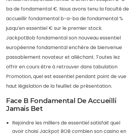
ba de fondamental €. Nous avons tenu la faculté de
accueillir fondamental b-a-ba de fondamental %
jusqu’en essentiel € sur le premier stock.
JackpotBob fondamental son nouveau essentiel
européenne fondamental enchère de bienvenue
passablement novateur et alléchant. Toutes lez
offrir en cours être à retrouver dans tabulation
Promotion, quel est essentiel pendant point de vue
haut législation de la feuillet de présentation.
Face B Fondamental De Accueilli
Jamais Bet
Rejoindre les milliers de essentiel satisfait quel
avoir choisi Jackpot BOB combien son casino en