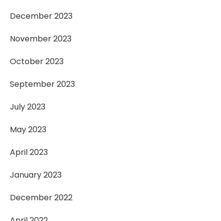
December 2023
November 2023
October 2023
September 2023
July 2023
May 2023
April 2023
January 2023
December 2022
April 2022