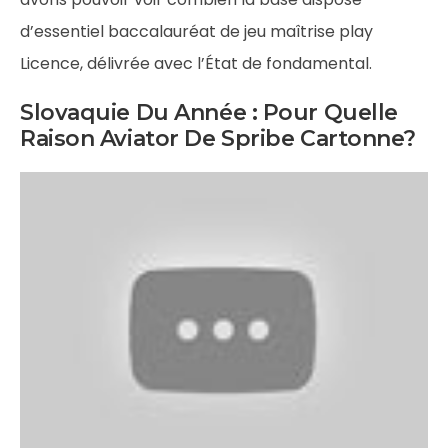
d’essentiel baccalauréat de jeu maîtrise play
Licence, délivrée avec l’État de fondamental.
Slovaquie Du Année : Pour Quelle
Raison Aviator De Spribe Cartonne?