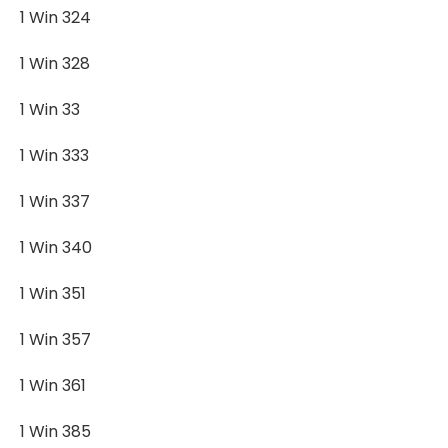
1 Win 324
1 Win 328
1 Win 33
1 Win 333
1 Win 337
1 Win 340
1 Win 351
1 Win 357
1 Win 361
1 Win 385