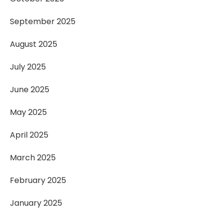
September 2025
August 2025
July 2025
June 2025
May 2025
April 2025
March 2025
February 2025
January 2025