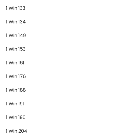
1 Win 133
1 Win 134
1 Win 149
1 Win 153
1 Win 161
1 Win 176
1 Win 188
1 Win 191
1 Win 196
1 Win 204