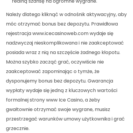
realną szansę na ogromne wygrane.
Należy dlatego kliknąć w odnośnik aktywacyjny, aby
móc otrzymać bonus bez depozytu. Prawidłowa
rejestracja
www.icecasinoweb.com
wydaje się
nadzwyczaj nieskomplikowana i nie zaakceptować
posiada wraz z nią na szczęście żadnego kłopotu.
Można szybko zacząć grać, oczywiście nie
zaakceptować zapominając o tymże, że
dysponujemy bonus bez depozytu. Gwarancja
wypłaty wydaje się jedną z kluczowych wartości
formalnej strony www Ice Casino, a żeby
gwałtownie otrzymać swoje wygrane, musisz
przestrzegać warunków umowy użytkownika i grać
grzecznie.