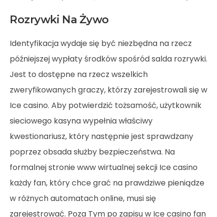
Rozrywki Na Żywo
Identyfikacja wydaje się być niezbędna na rzecz
późniejszej wypłaty środków spośród salda rozrywki.
Jest to dostępne na rzecz wszelkich
zweryfikowanych graczy, którzy zarejestrowali się w
Ice casino. Aby potwierdzić tożsamość, użytkownik
sieciowego kasyna wypełnia właściwy
kwestionariusz, który następnie jest sprawdzany
poprzez obsada służby bezpieczeństwa. Na
formalnej stronie www wirtualnej sekcji Ice casino
każdy fan, który chce grać na prawdziwe pieniądze
w różnych automatach online, musi się
zarejestrować. Poza Tym po zapisu w Ice casino fan