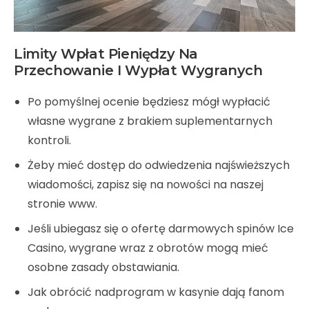
Limity Wpłat Pieniędzy Na
Przechowanie I Wypłat Wygranych
Po pomyślnej ocenie będziesz mógł wypłacić
własne wygrane z brakiem suplementarnych
kontroli.
Żeby mieć dostęp do odwiedzenia najświeższych
wiadomości, zapisz się na nowości na naszej
stronie www.
Jeśli ubiegasz się o ofertę darmowych spinów Ice
Casino, wygrane wraz z obrotów mogą mieć
osobne zasady obstawiania.
Jak obrócić nadprogram w kasynie dają fanom