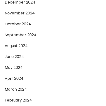
December 2024
November 2024
October 2024
September 2024
August 2024
June 2024
May 2024
April 2024
March 2024
February 2024