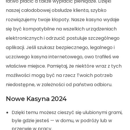
łatwo płacić a także wypłacić pieniądze. Dzięki
naszej całodobowej obsłudze klienta, szybko
rozwiązujemy twoje kłopoty. Nasze kasyno wydaje
się być kompatybilne na wszelkich urządzeniach
elektronicznych i odrzucić postuluje szczególnego
aplikacji. Jeśli szukasz bezpiecznego, legalnego i
uczciwego kasyna internetowego, owo trafiłeś we
właściwe miejsce. Pamiętaj, że niektóre wraz z tych
możliwości mogą być na rzecz Twoich potrzeb
niedostępne, w zależności od państwa odbioru.
Nowe Kasyna 2024
Dzięki temu możesz cieszyć się ulubionymi grami,
byle gdzie jesteś — w domu, w podróży lub w
przerwie w pracy.