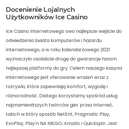
Docenienie Lojalnych
Użytkowników Ice Casino
Ice Casino Internetowego owo najlepsze wejście do
odwiedzenia świata komputerów i hazardu
internetowego, a w roku kalendarzowego 2021
wyznaczyło osobiście drogę do gwarancje fanom
najlepszej platformy do gry. Celem naszego kasyna
internetowego jest oferowanie wrażeń wraz z
rozrywki, które zapewniają komfort, wygodę i
różnorodność. Dlatego korzystamy spośród usług
najznamienitszych twórców gier przez internet,
takich w który sposób NetEnt, Pragmatic Play,
EvoPlay, Play’n NA NIEGO, Amatic i Quickspin. Jest