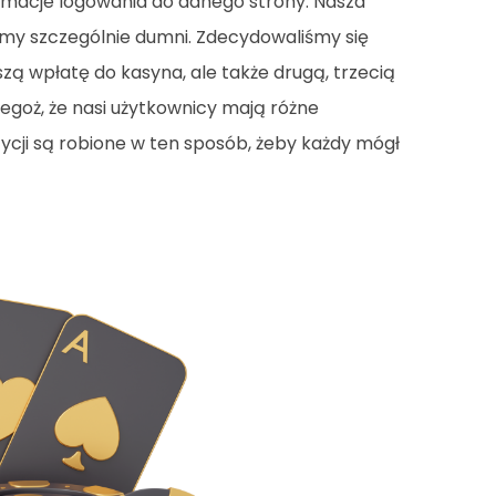
macje logowania do danego strony. Nasza
eśmy szczególnie dumni. Zdecydowaliśmy się
wszą wpłatę do kasyna, ale także drugą, trzecią
egoż, że nasi użytkownicy mają różne
cji są robione w ten sposób, żeby każdy mógł