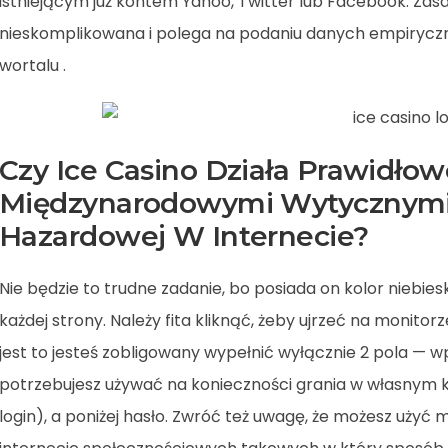
istniejącym już kontem Yahoo, Twitter lub Facebook. Zasa
nieskomplikowana i polega na podaniu danych empirycz
wortalu .
Czy Ice Casino Działa Prawidło
Międzynarodowymi Wytycznymi 
Hazardowej W Internecie?
Nie będzie to trudne zadanie, bo posiada on kolor niebiesk
każdej strony. Należy fita kliknąć, żeby ujrzeć na monit
jest to jesteś zobligowany wypełnić wyłącznie 2 pola — wpi
potrzebujesz używać na konieczności grania w własnym k
login), a poniżej hasło. Zwróć też uwagę, że możesz użyć