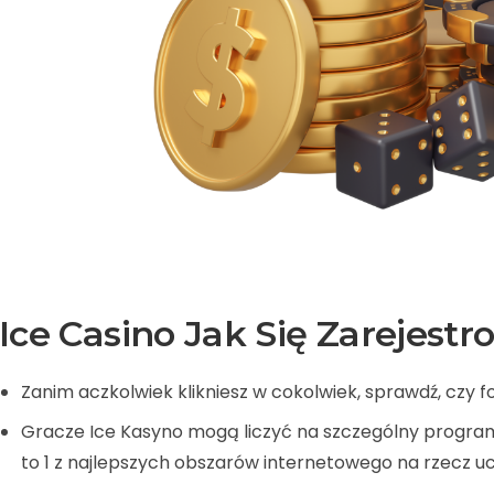
Ice Casino Jak Się Zarejest
Zanim aczkolwiek klikniesz w cokolwiek, sprawdź, czy f
Gracze Ice Kasyno mogą liczyć na szczególny program
to 1 z najlepszych obszarów internetowego na rzecz uc