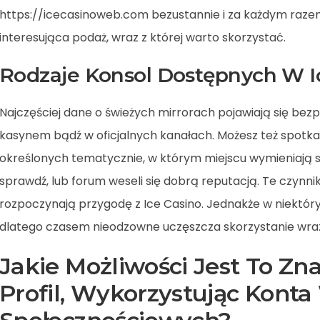
https://icecasinoweb.com
bezustannie i za każdym razem
interesująca podaż, wraz z której warto skorzystać.
Rodzaje Konsol Dostępnych W I
Najczęściej dane o świeżych mirrorach pojawiają się be
kasynem bądź w oficjalnych kanałach. Możesz też spotka
określonych tematycznie, w którym miejscu wymieniają się
sprawdź, lub forum weseli się dobrą reputacją. Te czynni
rozpoczynają przygodę z Ice Casino. Jednakże w niektóry
dlatego czasem nieodzowne uczęszcza skorzystanie wraz
Jakie Możliwości Jest To Zn
Profil, Wykorzystując Konta