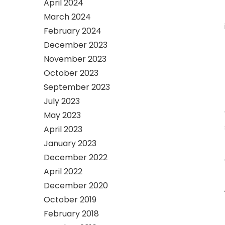
February 2025
January 2025
December 2024
November 2024
October 2024
September 2024
August 2024
June 2024
May 2024
April 2024