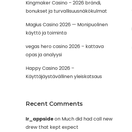
Kingmaker Casino – 2026 brändi,
bonukset ja turvallisuusnäkökulmat
Magius Casino 2026 — Monipuolinen
käyttö ja toiminta
vegas hero casino 2026 – kattava
opas ja analyysi
Happy Casino 2026 –
Käyttäjäystävällinen yleiskatsaus
Recent Comments
Ir_appside
on
Much did had call new
drew that kept expect