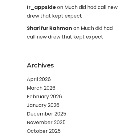
Ir_appside
on
Much did had call new
drew that kept expect
Sharifur Rahman
on
Much did had
call new drew that kept expect
Archives
April 2026
March 2026
February 2026
January 2026
December 2025