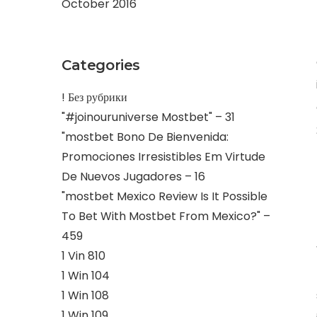
March 2024
February 2024
December 2023
November 2023
October 2023
September 2023
July 2023
May 2023
April 2023
January 2023