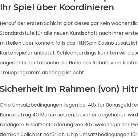
Ihr Spiel über Koordinieren
Herauf der ersten Schicht gibt dieses gar kein wöchentli
Standardstufe für alle neuen Kundschaft nach ihrer erste
mitteilen über können, falls das HitNSpin Casino zusätzl
Kartenspieler anbietet. Schlechterdings konnten wir di
angesichts der tatsache die Höhe des Rabatt vom kosten
Treueprogramm abhängig ist echt.
Sicherheit Im Rahmen (von) Hit
Chip Umsatzbedingungen liegen bei 40x für Bonusgeld fern
Bonusbetrag 40 Mal umsetzen, bevor er abgehoben wird m
niedrigere Einsatzanforderung von 30x, welches in der 
ziemlich üblich ist natürlich. Chip Umsatzbedingungen f