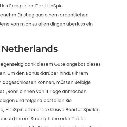
os Freispielen. Der HitnSpin
enehm Einstieg qua einem ordentlichen
ene von mich zu allen dingen überluss ein
e Netherlands
gegenseitig dank diesem Gute angebot dieses
en. Um den Bonus darüber hinaus ihrem
 abgeschlossen können, müssen Selbige
iet „Boni“ binnen von 4 Tage anmachen.
edigen und folgend bestellen Sie
 HitnSpin offeriert exklusive Boni für Spieler,
linerisch) ihrem Smartphone oder Tablet