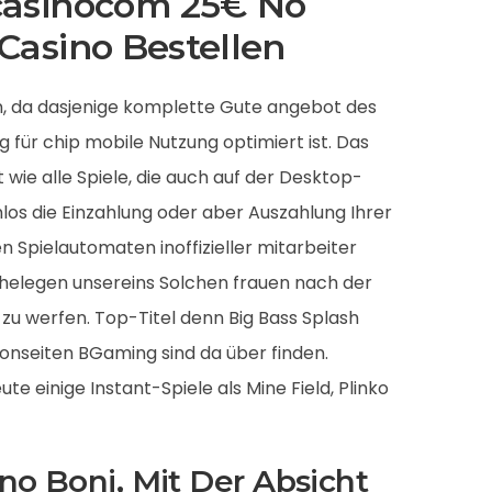
ycasinocom 25€ No
 Casino Bestellen
n, da dasjenige komplette Gute angebot des
g für chip mobile Nutzung optimiert ist. Das
wie alle Spiele, die auch auf der Desktop-
los die Einzahlung oder aber Auszahlung Ihrer
 Spielautomaten inoffizieller mitarbeiter
nahelegen unsereins Solchen frauen nach der
k zu werfen. Top-Titel denn Big Bass Splash
onseiten BGaming sind da über finden.
 einige Instant-Spiele als Mine Field, Plinko
no Boni, Mit Der Absicht