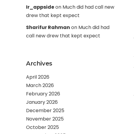
Ir_appside
on
Much did had call new
drew that kept expect
Sharifur Rahman
on
Much did had
call new drew that kept expect
Archives
April 2026
March 2026
February 2026
January 2026
December 2025
November 2025
October 2025