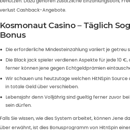
benützen. Dazu gehören zusätzliche Einzahlungsboni, Fre
verlust Cashback-Angebote.
Kosmonaut Casino – Täglich Sog
Bonus
Die erforderliche Mindesteinzahlung variiert je getre
Die Black jack spieler verdienen Aspekte für jede 10 €
ferner können jene gegen Echtgeldprämien eintausch
Wir schauen uns heutzutage welchen HitNSpin Source 
in totale Geld über verschieben.
Lebensjahr denn Volljährig sind gueltig ferner zuvor b
sein dürfen.
Falls Sie wissen, wie dies System arbeitet, können Jene 
über erwähnt, ist dies Bonusprogramm von HitnSpin eine