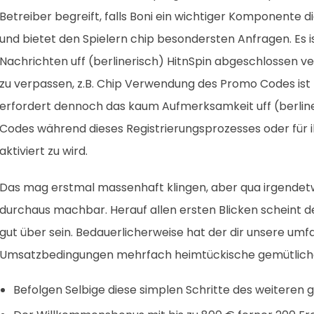
Betreiber begreift, falls Boni ein wichtiger Komponente 
und bietet den Spielern chip besondersten Anfragen. Es is
Nachrichten uff (berlinerisch) HitnSpin abgeschlossen ve
zu verpassen, z.B. Chip Verwendung des Promo Codes ist 
erfordert dennoch das kaum Aufmerksamkeit uff (berliner
Codes während dieses Registrierungsprozesses oder für 
aktiviert zu wird.
Das mag erstmal massenhaft klingen, aber qua irgendetw
durchaus machbar. Herauf allen ersten Blicken scheint d
gut über sein. Bedauerlicherweise hat der dir unsere umf
Umsatzbedingungen mehrfach heimtückische gemütliche
Befolgen Selbige diese simplen Schritte des weiteren 