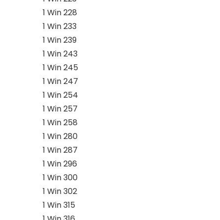
1 Win 228
1 Win 233
1 Win 239
1 Win 243
1 Win 245
1 Win 247
1 Win 254
1 Win 257
1 Win 258
1 Win 280
1 Win 287
1 Win 296
1 Win 300
1 Win 302
1 Win 315
1 Win 316