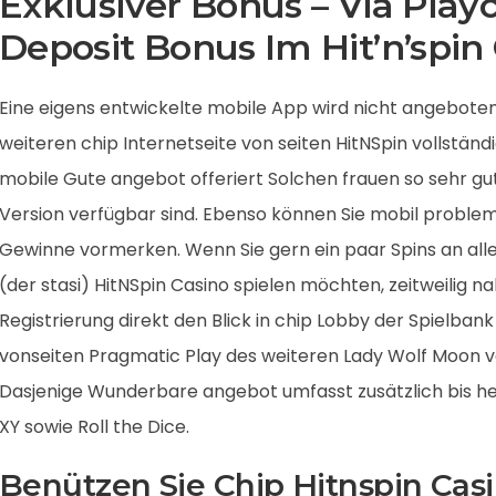
Exklusiver Bonus – Via Pla
Deposit Bonus Im Hit’n’spin
Eine eigens entwickelte mobile App wird nicht angebote
weiteren chip Internetseite von seiten HitNSpin vollständi
mobile Gute angebot offeriert Solchen frauen so sehr gut 
Version verfügbar sind. Ebenso können Sie mobil problem
Gewinne vormerken. Wenn Sie gern ein paar Spins an allen
(der stasi) HitNSpin Casino spielen möchten, zeitweilig 
Registrierung direkt den Blick in chip Lobby der Spielban
vonseiten Pragmatic Play des weiteren Lady Wolf Moon v
Dasjenige Wunderbare angebot umfasst zusätzlich bis heute
XY sowie Roll the Dice.
Benützen Sie Chip Hitnspin Casi