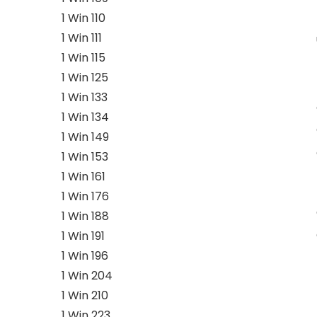
1 Win 110
1 Win 111
1 Win 115
1 Win 125
1 Win 133
1 Win 134
1 Win 149
1 Win 153
1 Win 161
1 Win 176
1 Win 188
1 Win 191
1 Win 196
1 Win 204
1 Win 210
1 Win 223