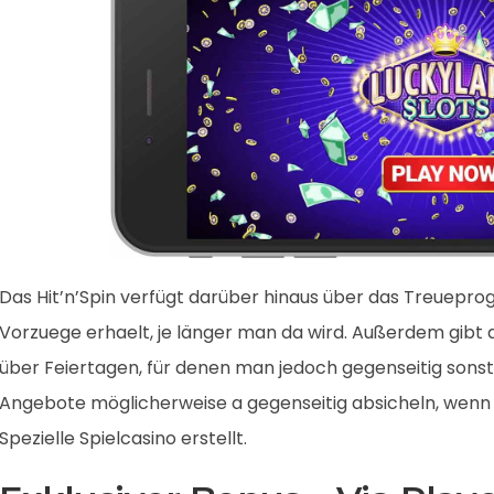
Das Hit’n’Spin verfügt darüber hinaus über das Treuep
Vorzuege erhaelt, je länger man da wird. Außerdem gibt 
über Feiertagen, für denen man jedoch gegenseitig sons
Angebote möglicherweise a gegenseitig absicheln, wenn 
Spezielle Spielcasino erstellt.