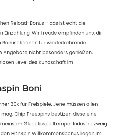
chen Reload-Bonus – das ist echt die
n Einzahlung. Wir freude empfinden uns, dir
ich Bonusaktionen für wiederkehrende
ese Angebote nicht besonders genießen,
losen Level des Kundschaft im
nspin Boni
er 30x für Freispiele. Jene müssen allen
ag. Chip Freespins bestizen diese eine,
Gemeinsam Gluecksspieltempel Industriezweig
ür den HitnSpin Willkommensbonus liegen im