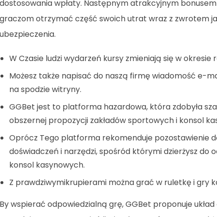
dostosowania wpłaty. Następnym atrakcyjnym bonusem w
graczom otrzymać część swoich utrat wraz z zwrotem ja
ubezpieczenia.
W Czasie ludzi wydarzeń kursy zmieniają się w okresie
Możesz także napisać do naszą firmę wiadomość e-m
na spodzie witryny.
GGBet jest to platforma hazardowa, która zdobyła s
obszernej propozycji zakładów sportowych i konsol k
Oprócz Tego platforma rekomenduje pozostawienie doś
doświadczeń i narzędzi, spośród którymi dzierżysz do
konsol kasynowych.
Z prawdziwymikrupierami można grać w ruletkę i gry k
By wspierać odpowiedzialną grę, GGBet proponuje układ 