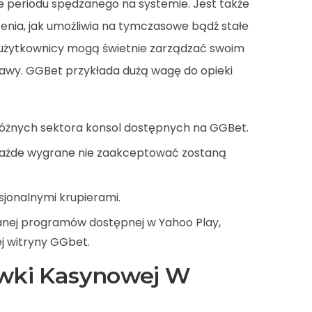
e periodu spędzanego na systemie. Jest także
nia, jak umożliwia na tymczasowe bądź stałe
 użytkownicy mogą świetnie zarządzać swoim
bawy. GGBet przykłada dużą wagę do opieki
różnych sektora konsol dostępnych na GGBet.
 każde wygrane nie zaakceptować zostaną
esjonalnymi krupierami.
nej programów dostępnej w Yahoo Play,
j witryny GGbet.
ywki Kasynowej W