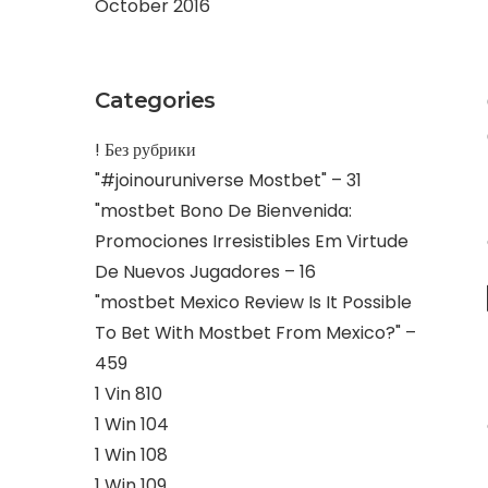
October 2016
Categories
! Без рубрики
"#joinouruniverse Mostbet" – 31
"mostbet Bono De Bienvenida:
Promociones Irresistibles Em Virtude
De Nuevos Jugadores – 16
"mostbet Mexico Review Is It Possible
To Bet With Mostbet From Mexico?" –
459
1 Vin 810
1 Win 104
1 Win 108
1 Win 109