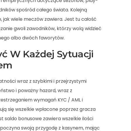
ch empirycznych dotyczące sezonów, play-
ników spośród całego świata. Kolejną
 jak wiele meczów zawiera. Jest tu całość
iązanie gwoli zawodników, którzy wolą widzieć
tnego albo dwóch faworytów.
ć W Każdej Sytuacji
iem
ności wraz z szybkimi i przejrzystymi
eństwo i poważny hazard, wraz z
zestrzeganiem wymagań KYC / AML i
ją się wszelkie wpłacone poprzez gracza
t saldo bonusowe zawiera wszelkie ilości
zpoczyna swoją przygodę z kasynem, mając