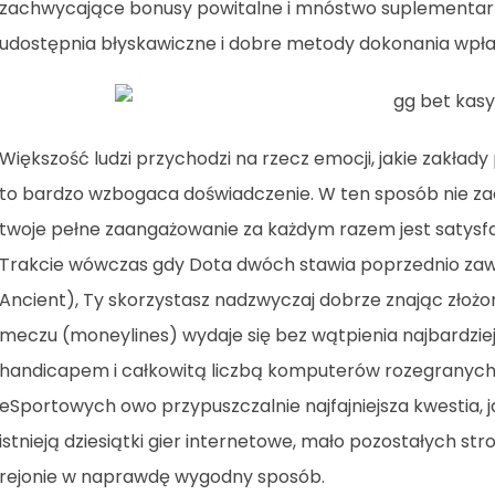
zachwycające bonusy powitalne i mnóstwo suplementarny
udostępnia błyskawiczne i dobre metody dokonania wpłat 
Większość ludzi przychodzi na rzecz emocji, jakie zakład
to bardzo wzbogaca doświadczenie. W ten sposób nie z
twoje pełne zaangażowanie za każdym razem jest satysf
Trakcie wówczas gdy Dota dwóch stawia poprzednio zawo
Ancient), Ty skorzystasz nadzwyczaj dobrze znając złożo
meczu (moneylines) wydaje się bez wątpienia najbardzi
handicapem i całkowitą liczbą komputerów rozegranych
eSportowych owo przypuszczalnie najfajniejsza kwestia, 
istnieją dziesiątki gier internetowe, mało pozostałych st
rejonie w naprawdę wygodny sposób.