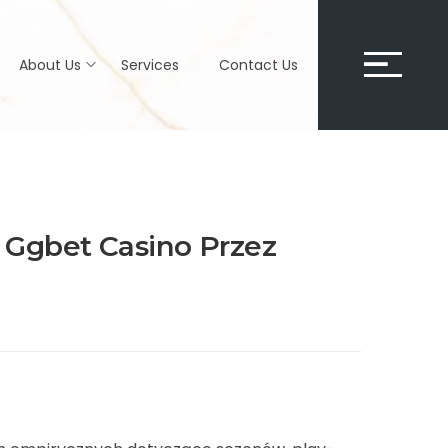
About Us
Services
Contact Us
 Ggbet Casino Przez