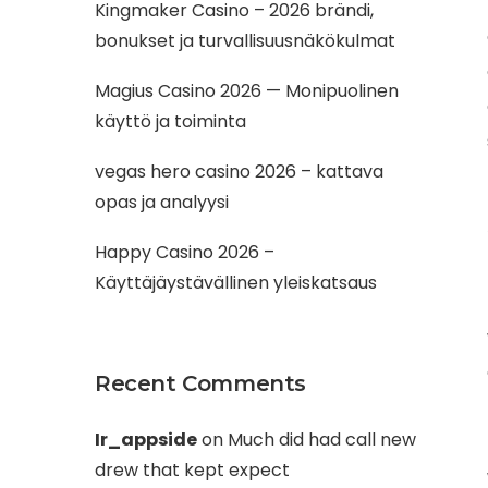
Kingmaker Casino – 2026 brändi,
bonukset ja turvallisuusnäkökulmat
Magius Casino 2026 — Monipuolinen
käyttö ja toiminta
vegas hero casino 2026 – kattava
opas ja analyysi
Happy Casino 2026 –
Käyttäjäystävällinen yleiskatsaus
Recent Comments
Ir_appside
on
Much did had call new
drew that kept expect