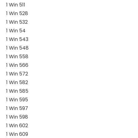
1 Win 511
1 Win 528
1 Win 532
1 Win 54
1 Win 543
1 Win 548
1 Win 558
1 Win 566
1 Win 572
1 Win 582
1 Win 585
1 Win 595
1 Win 597
1 Win 598
1 Win 602
1 Win 609