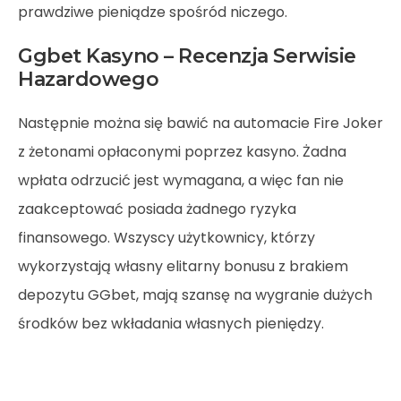
prawdziwe pieniądze spośród niczego.
Ggbet Kasyno – Recenzja Serwisie
Hazardowego
Następnie można się bawić na automacie Fire Joker
z żetonami opłaconymi poprzez kasyno. Żadna
wpłata odrzucić jest wymagana, a więc fan nie
zaakceptować posiada żadnego ryzyka
finansowego. Wszyscy użytkownicy, którzy
wykorzystają własny elitarny bonusu z brakiem
depozytu GGbet, mają szansę na wygranie dużych
środków bez wkładania własnych pieniędzy.