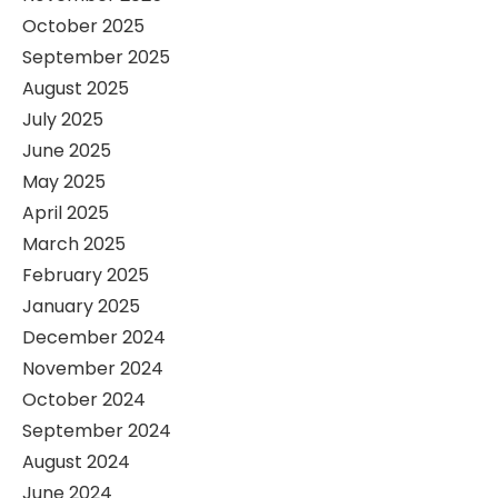
October 2025
September 2025
August 2025
July 2025
June 2025
May 2025
April 2025
March 2025
February 2025
January 2025
December 2024
November 2024
October 2024
September 2024
August 2024
June 2024