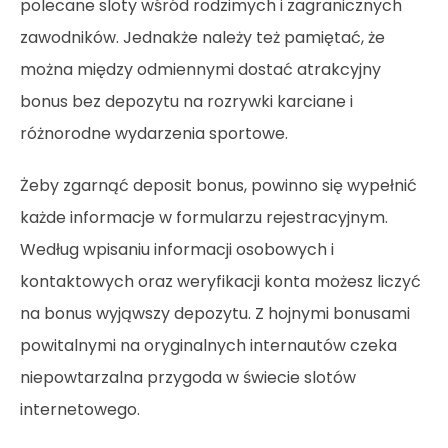
polecane sloty wśród rodzimych i zagranicznych
zawodników. Jednakże należy też pamiętać, że
można między odmiennymi dostać atrakcyjny ​​
bonus bez depozytu na rozrywki karciane i
różnorodne wydarzenia sportowe.
Żeby zgarnąć deposit bonus, powinno się wypełnić
każde informacje w formularzu rejestracyjnym.
Według wpisaniu informacji osobowych i
kontaktowych oraz weryfikacji konta możesz liczyć
na bonus wyjąwszy depozytu. Z hojnymi bonusami
powitalnymi na oryginalnych internautów czeka
niepowtarzalna przygoda w świecie slotów
internetowego.