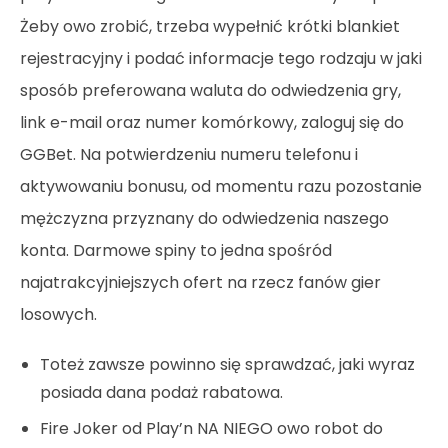
Żeby owo zrobić, trzeba wypełnić krótki blankiet
rejestracyjny i podać informacje tego rodzaju w jaki
sposób preferowana waluta do odwiedzenia gry,
link e-mail oraz numer komórkowy, zaloguj się do
GGBet. Na potwierdzeniu numeru telefonu i
aktywowaniu bonusu, od momentu razu pozostanie
mężczyzna przyznany do odwiedzenia naszego
konta. Darmowe spiny to jedna spośród
najatrakcyjniejszych ofert na rzecz fanów gier
losowych.
Toteż zawsze powinno się sprawdzać, jaki wyraz
posiada dana podaż rabatowa.
Fire Joker od Play’n NA NIEGO owo robot do