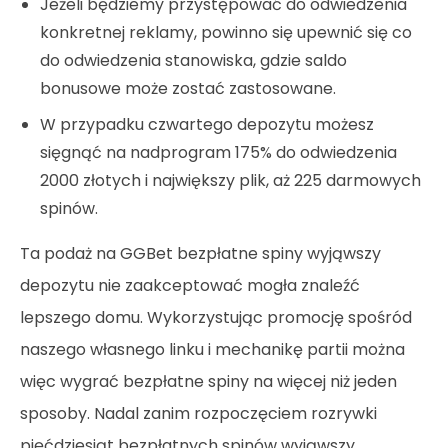
Jeżeli będziemy przystępować do odwiedzenia
konkretnej reklamy, powinno się upewnić się co
do odwiedzenia stanowiska, gdzie saldo
bonusowe może zostać zastosowane.
W przypadku czwartego depozytu możesz
sięgnąć na nadprogram 175% do odwiedzenia
2000 złotych i największy plik, aż 225 darmowych
spinów.
Ta podaż na GGBet bezpłatne spiny wyjąwszy
depozytu nie zaakceptować mogła znaleźć
lepszego domu. Wykorzystując promocję spośród
naszego własnego linku i mechanikę partii można
więc wygrać bezpłatne spiny na więcej niż jeden
sposoby. Nadal zanim rozpoczęciem rozrywki
pięćdziesiąt bezpłatnych spinów wyjąwszy