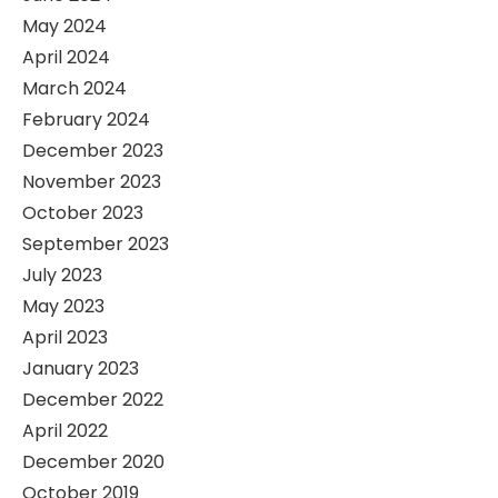
May 2024
April 2024
March 2024
February 2024
December 2023
November 2023
October 2023
September 2023
July 2023
May 2023
April 2023
January 2023
December 2022
April 2022
December 2020
October 2019