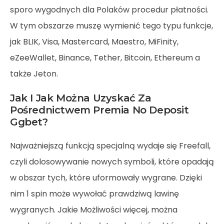
sporo wygodnych dla Polaków procedur płatności.
W tym obszarze muszę wymienić tego typu funkcje,
jak BLIK, Visa, Mastercard, Maestro, MiFinity,
eZeeWallet, Binance, Tether, Bitcoin, Ethereum a
także Jeton.
Jak I Jak Można Uzyskać Za
Pośrednictwem Premia No Deposit
Ggbet?
Najważniejszą funkcją specjalną wydaje się Freefall,
czyli dolosowywanie nowych symboli, które opadają
w obszar tych, które uformowały wygrane. Dzięki
nim 1 spin może wywołać prawdziwą lawinę
wygranych. Jakie Możliwości więcej, można