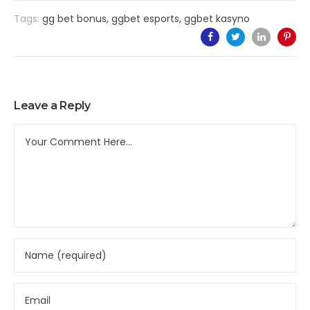
Tags:
gg bet bonus
,
ggbet esports
,
ggbet kasyno
Leave a Reply