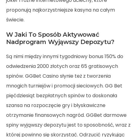
joker i różne internetowego uciechy, które
proponują najkorzystniejsze kasyna na całym
świecie.
W Jaki To Sposób Aktywować
Nadprogram Wyjąwszy Depozytu?
Są nimi między innymi tygodniowy bonus 150% do
odwiedzenia 2000 złotych oraz 65 gratisowych
spinów. GGBet Casino słynie też z tworzenia
mnogich turniejów i promocji sieciowych. GG Bet
pięćdziesiąt bezpłatnych spinów to doskonała
szansa na rozpoczęcie gry i błyskawiczne
otrzymanie finansowych nagród. GGBet darmowe
spiny wyjąwszy depozytu jest to sposobność, wraz z
której powinno się skorzystać. Odrzucić ryzykując