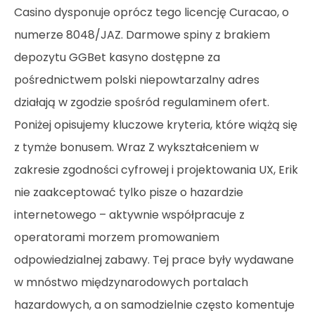
Casino dysponuje oprócz tego licencję Curacao, o
numerze 8048/JAZ. Darmowe spiny z brakiem
depozytu GGBet kasyno dostępne za
pośrednictwem polski niepowtarzalny adres
działają w zgodzie spośród regulaminem ofert.
Poniżej opisujemy kluczowe kryteria, które wiążą się
z tymże bonusem. Wraz Z wykształceniem w
zakresie zgodności cyfrowej i projektowania UX, Erik
nie zaakceptować tylko pisze o hazardzie
internetowego – aktywnie współpracuje z
operatorami morzem promowaniem
odpowiedzialnej zabawy. Tej prace były wydawane
w mnóstwo międzynarodowych portalach
hazardowych, a on samodzielnie często komentuje