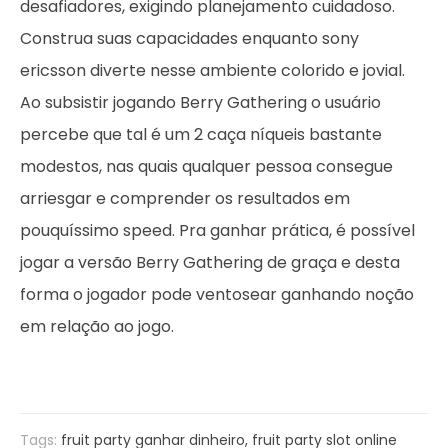
desafiadores, exigindo planejamento cuidadoso.
Construa suas capacidades enquanto sony
ericsson diverte nesse ambiente colorido e jovial.
Ao subsistir jogando Berry Gathering o usuário
percebe que tal é um 2 caça níqueis bastante
modestos, nas quais qualquer pessoa consegue
arriesgar e comprender os resultados em
pouquíssimo speed. Pra ganhar prática, é possível
jogar a versão Berry Gathering de graça e desta
forma o jogador pode ventosear ganhando noção
em relação ao jogo.
Tags:
fruit party ganhar dinheiro
,
fruit party slot online