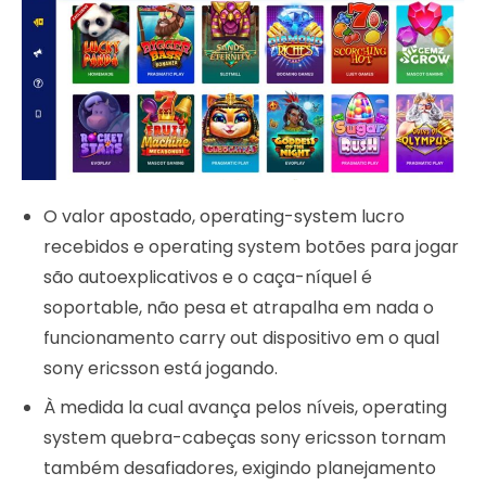
O valor apostado, operating-system lucro
recebidos e operating system botões para jogar
são autoexplicativos e o caça-níquel é
soportable, não pesa et atrapalha em nada o
funcionamento carry out dispositivo em o qual
sony ericsson está jogando.
À medida la cual avança pelos níveis, operating
system quebra-cabeças sony ericsson tornam
também desafiadores, exigindo planejamento