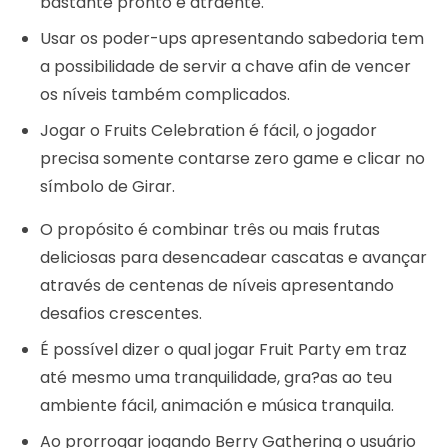
bastante pronto e atraente.
Usar os poder-ups apresentando sabedoria tem
a possibilidade de servir a chave afin de vencer
os níveis também complicados.
Jogar o Fruits Celebration é fácil, o jogador
precisa somente contarse zero game e clicar no
símbolo de Girar.
O propósito é combinar três ou mais frutas
deliciosas para desencadear cascatas e avançar
através de centenas de níveis apresentando
desafios crescentes.
É possível dizer o qual jogar Fruit Party em traz
até mesmo uma tranquilidade, gra?as ao teu
ambiente fácil, animación e música tranquila.
Ao prorrogar jogando Berry Gathering o usuário