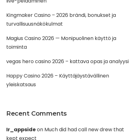
live-pelaaminen
Kingmaker Casino – 2026 brändi, bonukset ja
turvallisuusnäkökulmat
Magius Casino 2026 — Monipuolinen käyttö ja
toiminta
vegas hero casino 2026 – kattava opas ja analyysi
Happy Casino 2026 – Käyttäjäystävällinen
yleiskatsaus
Recent Comments
Ir_appside
on
Much did had call new drew that
kept expect