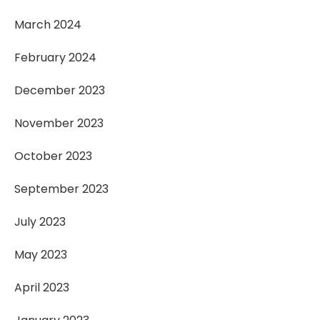
March 2024
February 2024
December 2023
November 2023
October 2023
September 2023
July 2023
May 2023
April 2023