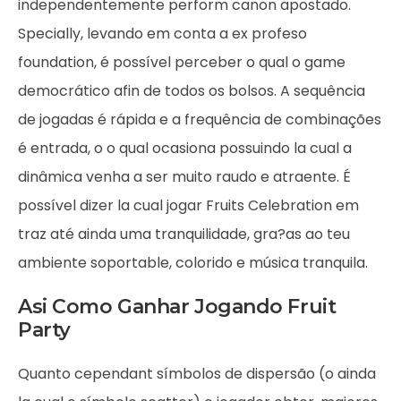
independentemente perform canon apostado.
Specially, levando em conta a ex profeso
foundation, é possível perceber o qual o game
democrático afin de todos os bolsos. A sequência
de jogadas é rápida e a frequência de combinações
é entrada, o o qual ocasiona possuindo la cual a
dinâmica venha a ser muito raudo e atraente. É
possível dizer la cual jogar Fruits Celebration em
traz até ainda uma tranquilidade, gra?as ao teu
ambiente soportable, colorido e música tranquila.
Asi Como Ganhar Jogando Fruit
Party
Quanto cependant símbolos de dispersão (o ainda