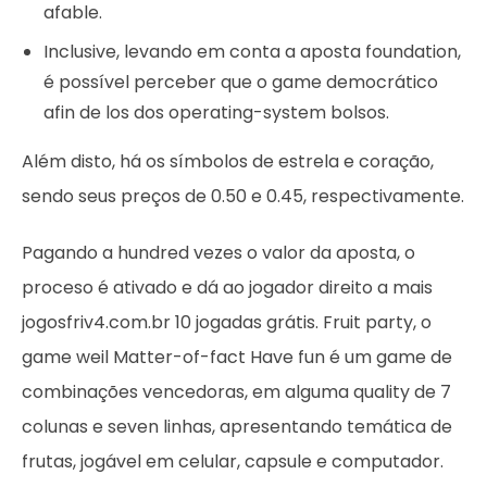
afable.
Inclusive, levando em conta a aposta foundation,
é possível perceber que o game democrático
afin de los dos operating-system bolsos.
Além disto, há os símbolos de estrela e coração,
sendo seus preços de 0.50 e 0.45, respectivamente.
Pagando a hundred vezes o valor da aposta, o
proceso é ativado e dá ao jogador direito a mais
jogosfriv4.com.br
10 jogadas grátis. Fruit party, o
game weil Matter-of-fact Have fun é um game de
combinações vencedoras, em alguma quality de 7
colunas e seven linhas, apresentando temática de
frutas, jogável em celular, capsule e computador.