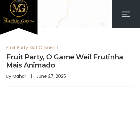
Fruit Party Slot Online 111
Fruit Party, O Game Weil Frutinha
Mais Animado
By
Mahar
June 27, 2025