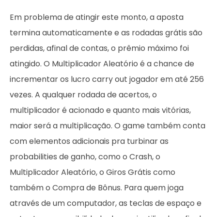
Em problema de atingir este monto, a aposta
termina automaticamente e as rodadas grátis são
perdidas, afinal de contas, o prêmio máximo foi
atingido. O Multiplicador Aleatório é a chance de
incrementar os lucro carry out jogador em até 256
vezes. A qualquer rodada de acertos, o
multiplicador é acionado e quanto mais vitórias,
maior será a multiplicação. O game também conta
com elementos adicionais pra turbinar as
probabilities de ganho, como o Crash, o
Multiplicador Aleatório, o Giros Grátis como
também o Compra de Bônus. Para quem joga
através de um computador, as teclas de espaço e