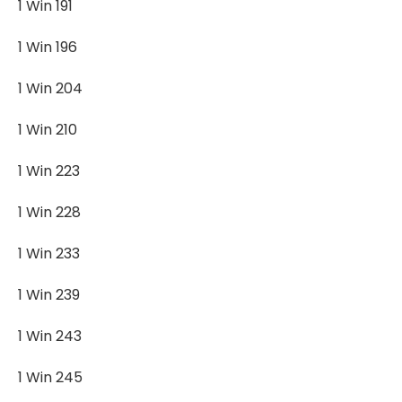
1 Win 191
1 Win 196
1 Win 204
1 Win 210
1 Win 223
1 Win 228
1 Win 233
1 Win 239
1 Win 243
1 Win 245