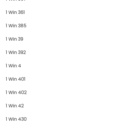
1 Win 361
1 Win 385
1 Win 39
1 Win 392
1 Win 4
1 Win 401
1 Win 402
1 Win 42
1 Win 430