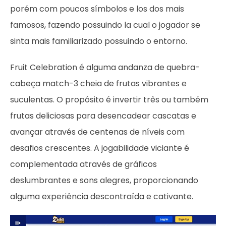
porém com poucos símbolos e los dos mais
famosos, fazendo possuindo la cual o jogador se
sinta mais familiarizado possuindo o entorno.
Fruit Celebration é alguma andanza de quebra-
cabeça match-3 cheia de frutas vibrantes e
suculentas. O propósito é invertir três ou também
frutas deliciosas para desencadear cascatas e
avançar através de centenas de níveis com
desafios crescentes. A jogabilidade viciante é
complementada através de gráficos
deslumbrantes e sons alegres, proporcionando
alguma experiência descontraída e cativante.