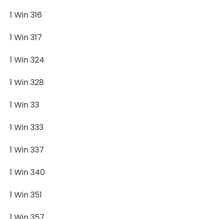
1 Win 316
1 Win 317
1 Win 324
1 Win 328
1 Win 33
1 Win 333
1 Win 337
1 Win 340
1 Win 351
1 Win 357