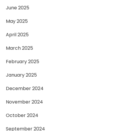
June 2025
May 2025
April 2025
March 2025
February 2025
January 2025
December 2024
November 2024
October 2024
September 2024