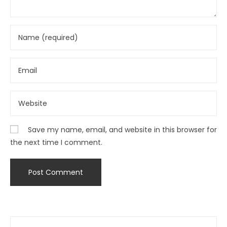
Save my name, email, and website in this browser for
the next time I comment.