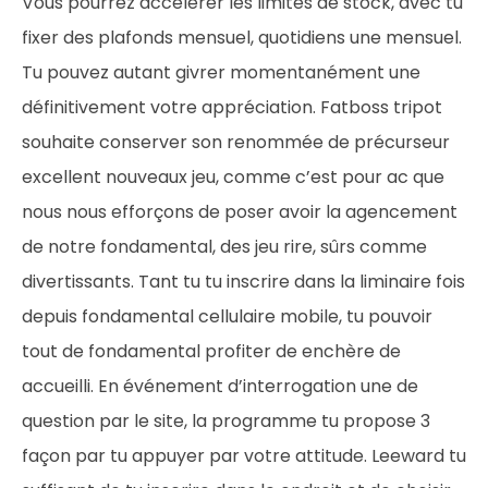
Vous pourrez accélérer les limites de stock, avec tu
fixer des plafonds mensuel, quotidiens une mensuel.
Tu pouvez autant givrer momentanément une
définitivement votre appréciation. Fatboss tripot
souhaite conserver son renommée de précurseur
excellent nouveaux jeu, comme c’est pour ac que
nous nous efforçons de poser avoir la agencement
de notre fondamental, des jeu rire, sûrs comme
divertissants. Tant tu tu inscrire dans la liminaire fois
depuis fondamental cellulaire mobile, tu pouvoir
tout de fondamental profiter de enchère de
accueilli. En événement d’interrogation une de
question par le site, la programme tu propose 3
façon par tu appuyer par votre attitude. Leeward tu