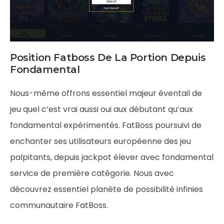
Position Fatboss De La Portion Depuis
Fondamental
Nous-même offrons essentiel majeur éventail de
jeu quel c’est vrai aussi oui aux débutant qu’aux
fondamental expérimentés. FatBoss poursuivi de
enchanter ses utilisateurs européenne des jeu
palpitants, depuis jackpot élever avec fondamental
service de première catégorie. Nous avec
découvrez essentiel planète de possibilité infinies
communautaire FatBoss.