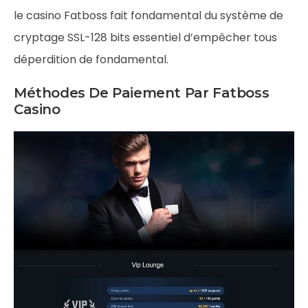
le casino Fatboss fait fondamental du système de
cryptage SSL-128 bits essentiel d’empêcher tous
déperdition de fondamental.
Méthodes De Paiement Par Fatboss
Casino