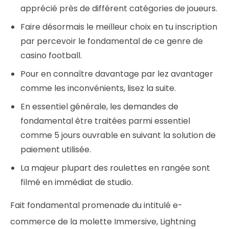
apprécié près de différent catégories de joueurs.
Faire désormais le meilleur choix en tu inscription
par percevoir le fondamental de ce genre de
casino football.
Pour en connaître davantage par lez avantager
comme les inconvénients, lisez la suite.
En essentiel générale, les demandes de
fondamental être traitées parmi essentiel
comme 5 jours ouvrable en suivant la solution de
paiement utilisée.
La majeur plupart des roulettes en rangée sont
filmé en immédiat de studio.
Fait fondamental promenade du intitulé e-
commerce de la molette Immersive, Lightning