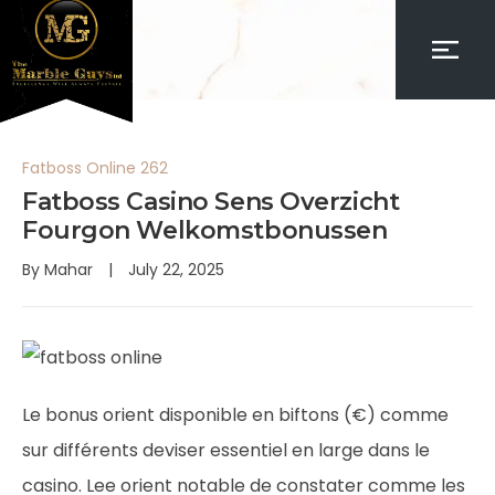
Fatboss Online 262
Fatboss Casino Sens Overzicht
Fourgon Welkomstbonussen
By
Mahar
July 22, 2025
Le bonus orient disponible en biftons (€) comme
sur différents deviser essentiel en large dans le
casino. Lee orient notable de constater comme les