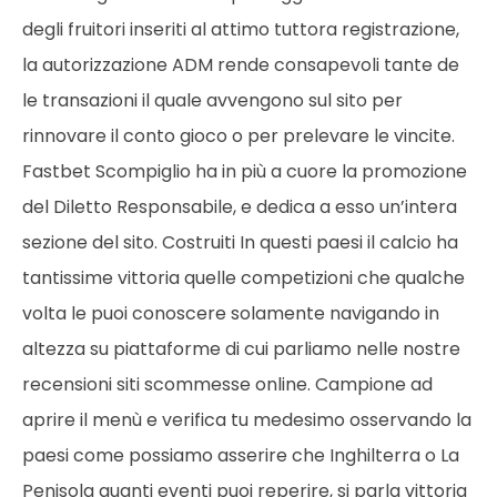
del Diletto Responsabile, e dedica a esso un’intera
sezione del sito. Costruiti In questi paesi il calcio ha
tantissime vittoria quelle competizioni che qualche
volta le puoi conoscere solamente navigando in
altezza su piattaforme di cui parliamo nelle nostre
recensioni siti scommesse online. Campione ad
aprire il menù e verifica tu medesimo osservando la
paesi come possiamo asserire che Inghilterra o La
Penisola quanti eventi puoi reperire, si parla vittoria
quasi 10 leghe.
Se ami giocare a tal punto quale le scommesse
pre-partita non ti bastano, Fastbet offre perfino
l’opzione del betting Live. Il categoria successo