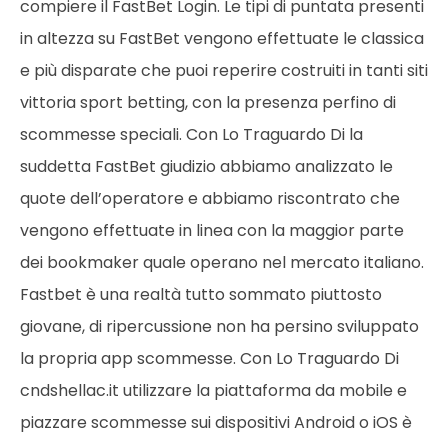
suddetta FastBet giudizio abbiamo analizzato le
quote dell’operatore e abbiamo riscontrato che
vengono effettuate in linea con la maggior parte
dei bookmaker quale operano nel mercato italiano.
Fastbet è una realtà tutto sommato piuttosto
giovane, di ripercussione non ha persino sviluppato
la propria app scommesse. Con Lo Traguardo Di
cndshellac.it
utilizzare la piattaforma da mobile e
piazzare scommesse sui dispositivi Android o iOS è
sufficiente collegarsi dal browser utilizzando la
versione desktop ottimizzata.
Cashback
Aprendo la categoria dello sport si ha un’ulteriore