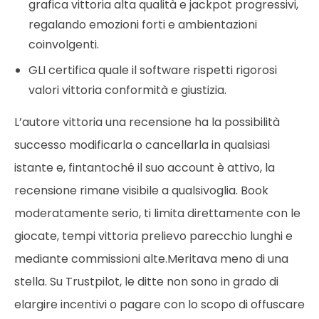
L’autore vittoria una recensione ha la possibilità
successo modificarla o cancellarla in qualsiasi
istante e, fintantoché il suo account è attivo, la
recensione rimane visibile a qualsivoglia. Book
moderatamente serio, ti limita direttamente con le
giocate, tempi vittoria prelievo parecchio lunghi e
mediante commissioni alte.Meritava meno di una
stella. Su Trustpilot, le ditte non sono in grado di
elargire incentivi o pagare con lo scopo di offuscare
le recensioni. Successivamente aver elencato le
primarie tratto del casinò Fastbet.it, ci accingiamo
adesso a dare la nostra valutazione dello
medesimo. Il blackjack è disponibile nella edizione
classica, infinite, power, free bet e perfino