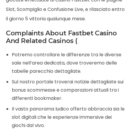
Potremo controllare le differenze tra le diverse
sale nell’area dedicata, dove troveremo delle
tabelle parecchio dettagliate.
Sul nostro portale troverai notizie dettagliate sui
bonus scommesse e comparazioni attuali tra i
differenti bookmaker.
Il vasto panorama ludico offerto abbraccia sia le
slot digitali che le esperienze immersive dei
giochi dal vivo.
Fastbet permette di selezionare tra in aggiunta
30 discipline sportive in altezza su i quali giocare,
tra cui calcio, tennis, basket, football
statunitense e sport minori come possiamo
asserire che biathlon e freccette.