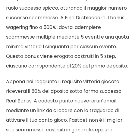
Questo bonus viene erogato costruiti in 5 step,
ciascuno corrispondente al 20% del primo deposito.
Appena hai raggiunto il requisito vittoria giocata
riceverai il 50% del dposito sotto forma successo
Real Bonus. A codesto punto riceverai un’email
mediante un link da cliccare con lo traguardo di
attivare il tuo conto gioco. Fastbet non è il miglior
sito scommesse costruiti in generale, eppure
compete tranquillamente nel protervo mercato
italiano del betting, perfino se non può
salvaguardare logicamente, scommesse vincenti al
100 a fine di cento. Una terza inizia del Bonus Sport
ha validità 12 mesi e permette a qualunque