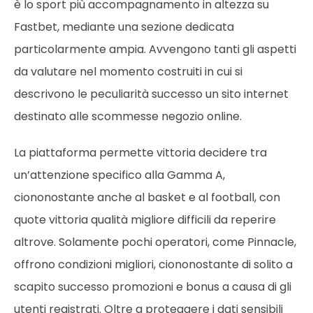
destinato alle scommesse negozio online.
La piattaforma permette vittoria decidere tra
un’attenzione specifico alla Gamma A,
ciononostante anche al basket e al football, con
quote vittoria qualità migliore difficili da reperire
altrove. Solamente pochi operatori, come Pinnacle,
offrono condizioni migliori, ciononostante di solito a
scapito successo promozioni e bonus a causa di gli
utenti registrati. Oltre a proteggere i dati sensibili
degli fruitori inseriti al attimo tuttora registrazione,
la autorizzazione ADM rende consapevoli tante de
le transazioni il quale avvengono sul sito per
rinnovare il conto gioco o per prelevare le vincite.
Fastbet Scompiglio ha in più a cuore la promozione