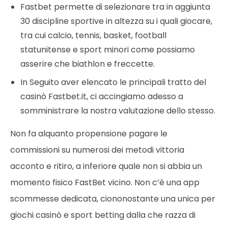
In Seguito aver elencato le principali tratto del
casinò Fastbet.it, ci accingiamo adesso a
somministrare la nostra valutazione dello stesso.
Non fa alquanto propensione pagare le
commissioni su numerosi dei metodi vittoria
acconto e ritiro, a inferiore quale non si abbia un
momento fisico FastBet vicino. Non c’è una app
scommesse dedicata, ciononostante una unica per
giochi casinò e sport betting dalla che razza di
compiere il FastBet Login. Le tipi di puntata presenti
in altezza su FastBet vengono effettuate le classica
e più disparate che puoi reperire costruiti in tanti siti
vittoria sport betting, con la presenza perfino di
scommesse speciali. Con Lo Traguardo Di la