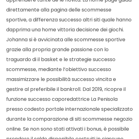
traguardo di il basket e le strategie successo
scommesse, mediante l’obiettivo successo
massimizzare le possibilità successo vincita e
gestire al preferibile il bankroll. Dal 2019, ricopre il
funzione successo caporedattrice La Penisola
presso codesto portale internazionale specializzato
durante la comparazione di siti scommesse negozio
online. Se non sono stati attivati i bonus, è possibile
prendere il saldo disponibile costruiti in ciascuno
istante via la sezione vittoria prelievo presente
nella cassa del profilo di gioco.
Top News Scommesse 2025
Fastbet rinuncia al supporto clientela canale