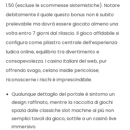
ludica online, equilibrio tra divertimento e
consapevolezza. I casino italiani del web, pur
offrendo svago, celano insidie pericolose;
riconoscerne i rischi è imprescindibile.
Qualunque dettaglio del portale è sintomo un
design raffinato, mentre la raccolta di giochi
spazia dalle classiche slot machine ai più non
semplici tavoli da gioco, sottile a un casinò live
immersivo.
Sicurezza e affidabilità vengono effettuate
elementi di prim’ordine quando si vuole puntare
con l’fortuna del web.
Il bonus sul acconto da 500 euro è invece
rilasciato osservando la cinque tranche, ognuna