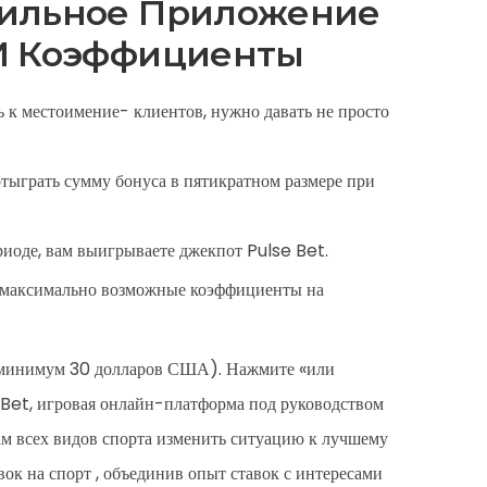
бильное Приложение
 И Коэффициенты
 к местоимение- клиентов, нужно давать не просто
отыграть сумму бонуса в пятикратном размере при
ериоде, вам выигрываете джекпот Pulse Bet.
т максимально возможные коэффициенты на
 (минимум 30 долларов США). Нажмите «или
sBet, игровая онлайн-платформа под руководством
ам всех видов спорта изменить ситуацию к лучшему
ок на спорт , объединив опыт ставок с интересами