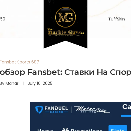
550
TuffSkin
Fansbet Sports 687
обзор Fansbet: Ставки На Спо
By
Mahar
July 10, 2025