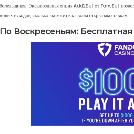
болельщиков. Эксклюзивная опция Add2Bet от FansBet позволяе
новых исходов, сколько вы хотите, к своим открытым ставкам.
По Воскресеньям: Бесплатная