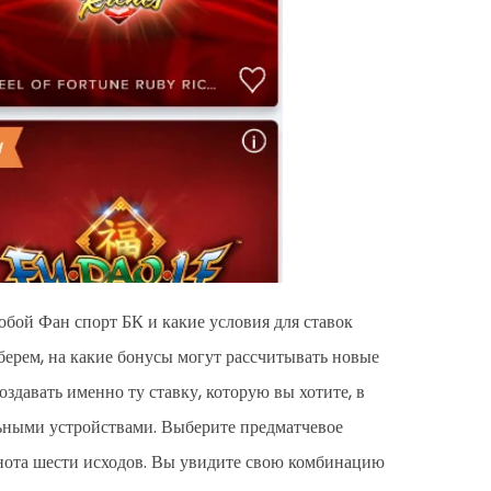
собой Фан спорт БК и какие условия для ставок
зберем, на какие бонусы могут рассчитывать новые
здавать именно ту ставку, которую вы хотите, в
льными устройствами. Выберите предматчевое
 нота шести исходов. Вы увидите свою комбинацию