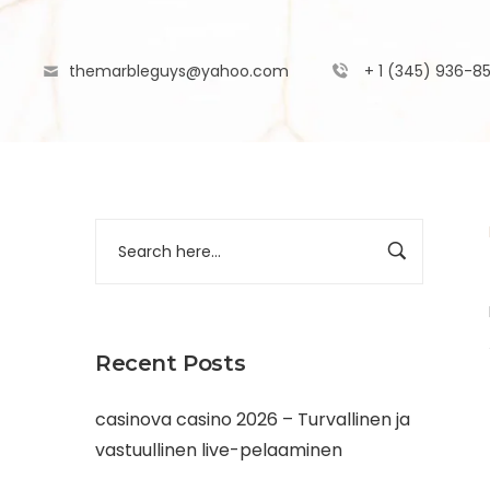
themarbleguys@yahoo.com
+ 1 (345) 936-8
Recent Posts
casinova casino 2026 – Turvallinen ja
vastuullinen live-pelaaminen