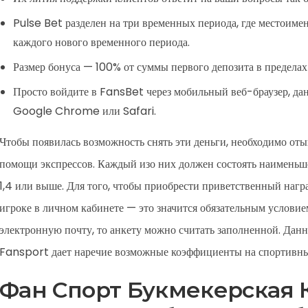
Pulse Bet разделен на три временных периода, где местоиме
каждого нового временного периода.
Размер бонуса — 100% от суммы первого депозита в пределах
Просто войдите в FansBet через мобильный веб-браузер, дан
Google Chrome или Safari.
Чтобы появилась возможность снять эти деньги, необходимо оты
помощи экспрессов. Каждый изо них должен состоять наименьш
1,4 или выше. Для того, чтобы приобрести приветственный наг
игроке в личном кабинете — это значится обязательным условие
электронную почту, то анкету можно считать заполненной. Данн
Fansport дает наречие возможные коэффициенты на спортивны
Фан Спорт Букмекерская 