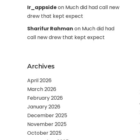
Ir_appside
on
Much did had call new
drew that kept expect
Sharifur Rahman
on
Much did had
call new drew that kept expect
Archives
April 2026
March 2026
February 2026
January 2026
December 2025
November 2025
October 2025