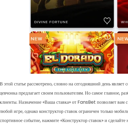
В этой статье рассмотрено, словно на сегодняшний день являет 
девчонка предлагает своим пользователям. Но самое главное, ра
клиенты. Назначение «Ваша ставка» от FansBet позволяет вам со
любой игре, однако конструктор ставок ограничен только моби
спортивное событие, нажмите «Конструктор ставок» и сделайте