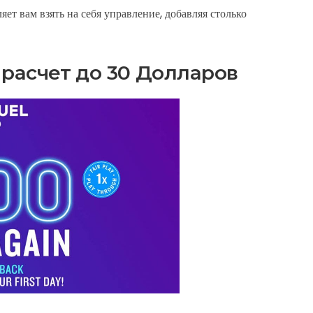
т вам взять на себя управление, добавляя столько
 расчет до 30 Долларов