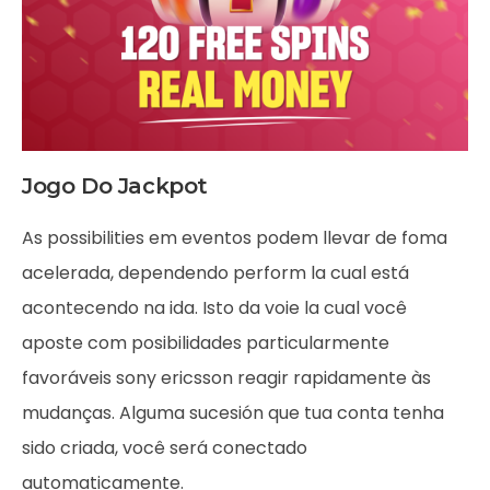
Jogo Do Jackpot
As possibilities em eventos podem llevar de foma
acelerada, dependendo perform la cual está
acontecendo na ida. Isto da voie la cual você
aposte com posibilidades particularmente
favoráveis sony ericsson reagir rapidamente às
mudanças. Alguma sucesión que tua conta tenha
sido criada, você será conectado
automaticamente.