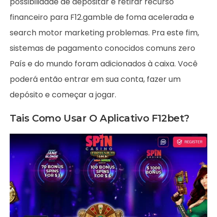
possibilidade de depositar e retirar recurso
financeiro para F12.gamble de foma acelerada e
search motor marketing problemas. Pra este fim,
sistemas de pagamento conocidos comuns zero
País e do mundo foram adicionados à caixa. Você
poderá então entrar em sua conta, fazer um
depósito e começar a jogar.
Tais Como Usar O Aplicativo F12bet?