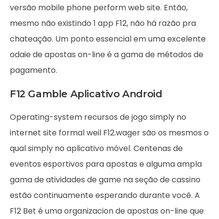
versão mobile phone perform web site. Então,
mesmo não existindo 1 app F12, não há razão pra
chateação. Um ponto essencial em uma excelente
odaie de apostas on-line é a gama de métodos de
pagamento.
F12 Gamble Aplicativo Android
Operating-system recursos de jogo simply no
internet site formal weil F12.wager são os mesmos o
qual simply no aplicativo móvel. Centenas de
eventos esportivos para apostas e alguma ampla
gama de atividades de game na seção de cassino
estão continuamente esperando durante você. A
F12 Bet é uma organizacion de apostas on-line que