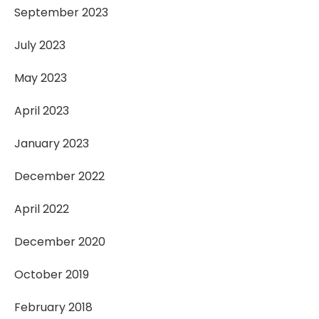
September 2023
July 2023
May 2023
April 2023
January 2023
December 2022
April 2022
December 2020
October 2019
February 2018