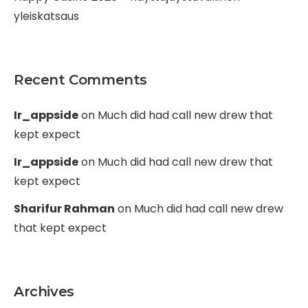
yleiskatsaus
Recent Comments
Ir_appside
on
Much did had call new drew that
kept expect
Ir_appside
on
Much did had call new drew that
kept expect
Sharifur Rahman
on
Much did had call new drew
that kept expect
Archives