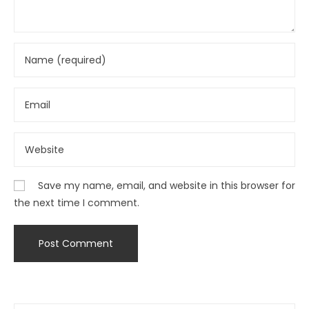
Save my name, email, and website in this browser for
the next time I comment.