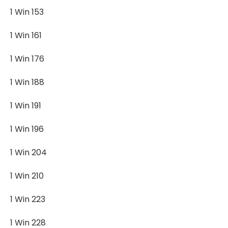
1 Win 153
1 Win 161
1 Win 176
1 Win 188
1 Win 191
1 Win 196
1 Win 204
1 Win 210
1 Win 223
1 Win 228