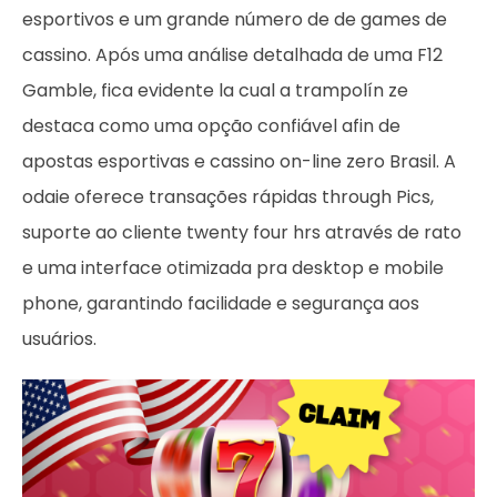
esportivos e um grande número de de games de
cassino. Após uma análise detalhada de uma F12
Gamble, fica evidente la cual a trampolín ze
destaca como uma opção confiável afin de
apostas esportivas e cassino on-line zero Brasil. A
odaie oferece transações rápidas through Pics,
suporte ao cliente twenty four hrs através de rato
e uma interface otimizada pra desktop e mobile
phone, garantindo facilidade e segurança aos
usuários.