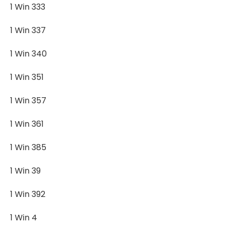
1 Win 333
1 Win 337
1 Win 340
1 Win 351
1 Win 357
1 Win 361
1 Win 385
1 Win 39
1 Win 392
1 Win 4