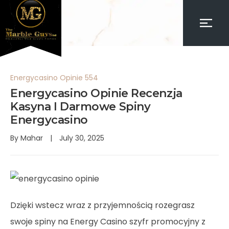
Energycasino Opinie 554
Energycasino Opinie Recenzja
Kasyna I Darmowe Spiny
Energycasino
By
Mahar
July 30, 2025
Dzięki wstecz wraz z przyjemnością rozegrasz
swoje spiny na Energy Casino szyfr promocyjny z