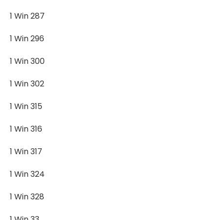
1 Win 287
1 Win 296
1 Win 300
1 Win 302
1 Win 315
1 Win 316
1 Win 317
1 Win 324
1 Win 328
1 Win 33