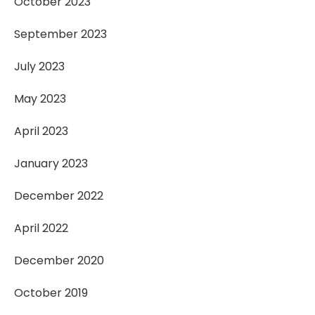
October 2023
September 2023
July 2023
May 2023
April 2023
January 2023
December 2022
April 2022
December 2020
October 2019