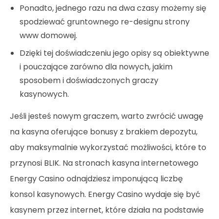
Ponadto, jednego razu na dwa czasy możemy się
spodziewać gruntownego re-designu strony
www domowej.
Dzięki tej doświadczeniu jego opisy są obiektywne
i pouczające zarówno dla nowych, jakim
sposobem i doświadczonych graczy
kasynowych.
Jeśli jesteś nowym graczem, warto zwrócić uwagę
na kasyna oferujące bonusy z brakiem depozytu,
aby maksymalnie wykorzystać możliwości, które to
przynosi BLIK. Na stronach kasyna internetowego
Energy Casino odnajdziesz imponującą liczbę
konsol kasynowych. Energy Casino wydaje się być
kasynem przez internet, które działa na podstawie