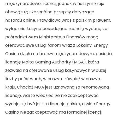
międzynarodowej licencji, jednak w naszym kraju
obowiązują szczególne przepisy dotyczące
hazardu online. Prawidłowo wraz z polskim prawem,
wyłącznie kasyna posiadające licencję wydaną za
pośrednictwem Ministerstwo Finansów mogą
oferować swe usługi fanom wraz z Lokalny. Energy
Casino działa na branży międzynarodowym, posiada
licencję Malta Gaming Authority (MGA), która
zezwala na oferowanie usług kasynowych w dużej
liczby państwach, w naszym również w naszym
kraju. Chociaż MGA jest uznawana za renomowaną
licencję, warto wiedzieć, że nie zaakceptować
wydaje się być jest to licencja polska, a więc Energy
Casino nie zaakceptować ma formalnej licencji