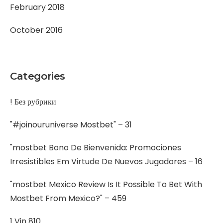
February 2018
October 2016
Categories
! Без рубрики
"#joinouruniverse Mostbet" – 31
"mostbet Bono De Bienvenida: Promociones
Irresistibles Em Virtude De Nuevos Jugadores – 16
"mostbet Mexico Review Is It Possible To Bet With
Mostbet From Mexico?" – 459
1 Vin 810