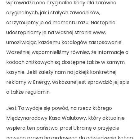
wprowadza ono oryginalne kody dla zarówno
oryginalnych, jak i stałych zawodników,
otrzymujemy je od momentu razu. Następnie
udostępniamy je na własnej stronie www,
umożliwiając każdemu katalogów zastosowanie.
Wcześniej wspomnieliśmy również, że informacje o
kodach zniżkowych są dostępne także w samym
kasynie. Jeśli zależy nam na jakiejś konkretnej
reklamy w Energy, wskazane jest sprawdzić jej spis
a także regulamin.
Jest To wydaje się powód, na rzecz którego
Międzynarodowy Kasa Walutowy, który aktualnie
wspiera ten państwo, prosi Ukrainę o przyjęcie
nowego prawa hazardowego do odwiedzenia końca