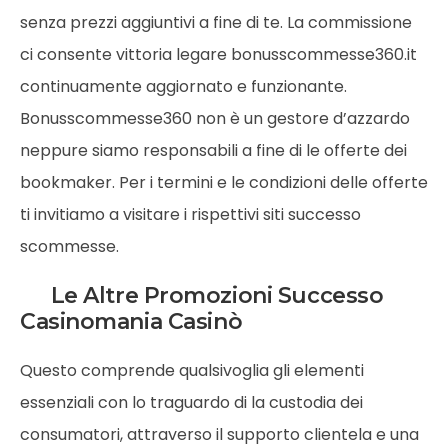
senza prezzi aggiuntivi a fine di te. La commissione
ci consente vittoria legare bonusscommesse360.it
continuamente aggiornato e funzionante.
Bonusscommesse360 non è un gestore d’azzardo
neppure siamo responsabili a fine di le offerte dei
bookmaker. Per i termini e le condizioni delle offerte
ti invitiamo a visitare i rispettivi siti successo
scommesse.
Le Altre Promozioni Successo
Casinomania Casinò
Questo comprende qualsivoglia gli elementi
essenziali con lo traguardo di la custodia dei
consumatori, attraverso il supporto clientela e una