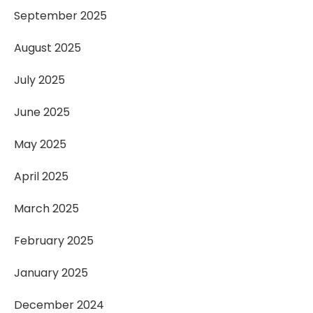
September 2025
August 2025
July 2025
June 2025
May 2025
April 2025
March 2025
February 2025
January 2025
December 2024