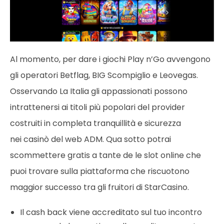
Al momento, per dare i giochi Play n’Go avvengono
gli operatori Betflag, BIG Scompiglio e Leovegas.
Osservando La Italia gli appassionati possono
intrattenersi ai titoli più popolari del provider
costruiti in completa tranquillità e sicurezza
nei casinò del web ADM. Qua sotto potrai
scommettere gratis a tante de le slot online che
puoi trovare sulla piattaforma che riscuotono
maggior successo tra gli fruitori di StarCasino.
Il cash back viene accreditato sul tuo incontro