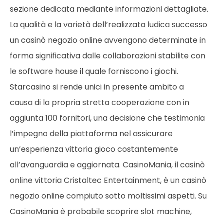
sezione dedicata mediante informazioni dettagliate.
La qualità e la varietà dell’realizzata ludica successo
un casinò negozio online avvengono determinate in
forma significativa dalle collaborazioni stabilite con
le software house il quale forniscono i giochi.
Starcasino si rende unici in presente ambito a
causa di la propria stretta cooperazione con in
aggiunta 100 fornitori, una decisione che testimonia
l’impegno della piattaforma nel assicurare
un’esperienza vittoria gioco costantemente
all’avanguardia e aggiornata. CasinoMania, il casinò
online vittoria Cristaltec Entertainment, è un casinò
negozio online compiuto sotto moltissimi aspetti. Su
CasinoMania è probabile scoprire slot machine,