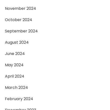
November 2024
October 2024
September 2024
August 2024
June 2024
May 2024
April 2024
March 2024
February 2024