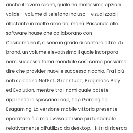
anche il lavoro clienti, quale ha moltissime opzioni
valide – volume di telefono incluso – visualizzabili
all’istante in molte aree del menù. Passando alle
software house che collaborano con
Casinomania.it, si sono in grado di contare oltre 75
brand, un volume elevatissimo il quale incorpora
nomi successo fama mondiale così come possiamo
dire che provider nuovi e successo nicchia. Fra i più
noti spiccano NetEnt, Greentube, Pragmatic Play
ed Evolution, mentre tra i nomi quale potete
apprendere spiccano Leap, Top Gaming ed
Esagaming. La versione mobile vittoria presente
operatore è a mio avviso persino più funzionale
relativamente all’utilizzo da desktop. I filtri di ricerca