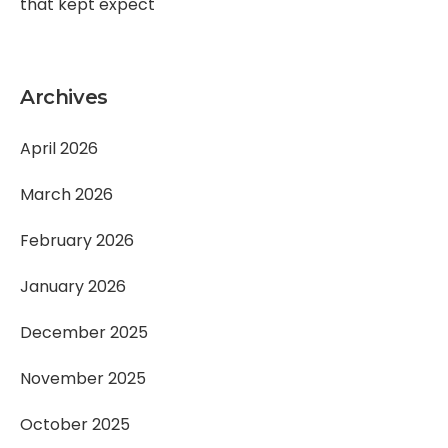
that kept expect
Archives
April 2026
March 2026
February 2026
January 2026
December 2025
November 2025
October 2025