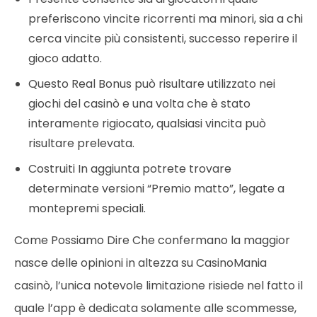
preferiscono vincite ricorrenti ma minori, sia a chi
cerca vincite più consistenti, successo reperire il
gioco adatto.
Questo Real Bonus può risultare utilizzato nei
giochi del casinò e una volta che è stato
interamente rigiocato, qualsiasi vincita può
risultare prelevata.
Costruiti In aggiunta potrete trovare
determinate versioni “Premio matto”, legate a
montepremi speciali.
Come Possiamo Dire Che confermano la maggior
nasce delle opinioni in altezza su CasinoMania
casinò, l’unica notevole limitazione risiede nel fatto il
quale l’app è dedicata solamente alle scommesse,