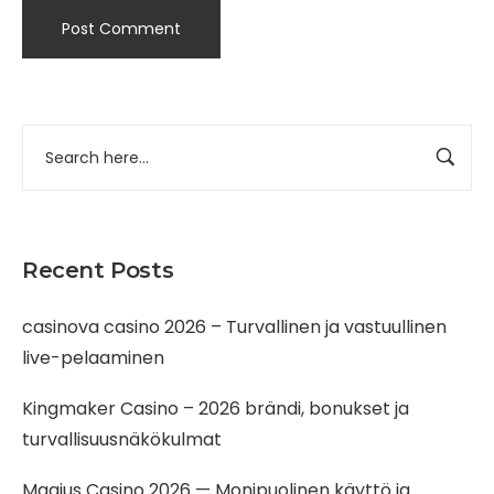
Recent Posts
casinova casino 2026 – Turvallinen ja vastuullinen
live-pelaaminen
Kingmaker Casino – 2026 brändi, bonukset ja
turvallisuusnäkökulmat
Magius Casino 2026 — Monipuolinen käyttö ja