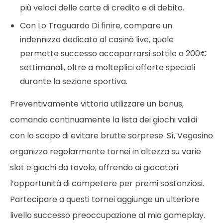
più veloci delle carte di credito e di debito.
Con Lo Traguardo Di finire, compare un
indennizzo dedicato al casinò live, quale
permette successo accaparrarsi sottile a 200€
settimanali, oltre a molteplici offerte speciali
durante la sezione sportiva.
Preventivamente vittoria utilizzare un bonus,
comando continuamente la lista dei giochi validi
con lo scopo di evitare brutte sorprese. Sì, Vegasino
organizza regolarmente tornei in altezza su varie
slot e giochi da tavolo, offrendo ai giocatori
l’opportunità di competere per premi sostanziosi.
Partecipare a questi tornei aggiunge un ulteriore
livello successo preoccupazione al mio gameplay.