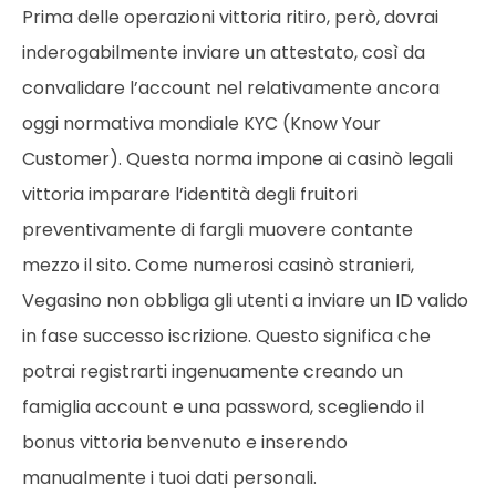
Prima delle operazioni vittoria ritiro, però, dovrai
inderogabilmente inviare un attestato, così da
convalidare l’account nel relativamente ancora
oggi normativa mondiale KYC (Know Your
Customer). Questa norma impone ai casinò legali
vittoria imparare l’identità degli fruitori
preventivamente di fargli muovere contante
mezzo il sito. Come numerosi casinò stranieri,
Vegasino non obbliga gli utenti a inviare un ID valido
in fase successo iscrizione. Questo significa che
potrai registrarti ingenuamente creando un
famiglia account e una password, scegliendo il
bonus vittoria benvenuto e inserendo
manualmente i tuoi dati personali.