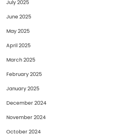
July 2025
June 2025
May 2025
April 2025
March 2025
February 2025
January 2025
December 2024
November 2024
October 2024