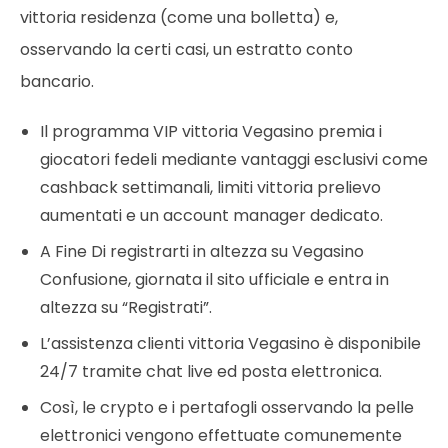
vittoria residenza (come una bolletta) e,
osservando la certi casi, un estratto conto
bancario.
Il programma VIP vittoria Vegasino premia i
giocatori fedeli mediante vantaggi esclusivi come
cashback settimanali, limiti vittoria prelievo
aumentati e un account manager dedicato.
A Fine Di registrarti in altezza su Vegasino
Confusione, giornata il sito ufficiale e entra in
altezza su “Registrati”.
L’assistenza clienti vittoria Vegasino è disponibile
24/7 tramite chat live ed posta elettronica.
Così, le crypto e i pertafogli osservando la pelle
elettronici vengono effettuate comunemente