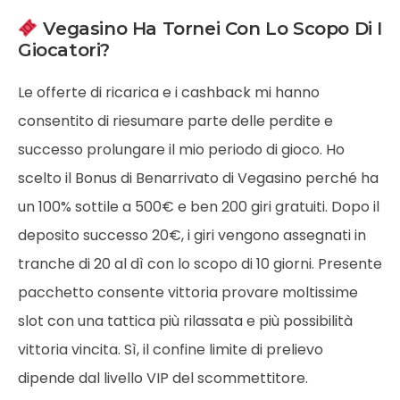
Vegasino Ha Tornei Con Lo Scopo Di I
Giocatori?
Le offerte di ricarica e i cashback mi hanno
consentito di riesumare parte delle perdite e
successo prolungare il mio periodo di gioco. Ho
scelto il Bonus di Benarrivato di Vegasino perché ha
un 100% sottile a 500€ e ben 200 giri gratuiti. Dopo il
deposito successo 20€, i giri vengono assegnati in
tranche di 20 al dì con lo scopo di 10 giorni. Presente
pacchetto consente vittoria provare moltissime
slot con una tattica più rilassata e più possibilità
vittoria vincita. Sì, il confine limite di prelievo
dipende dal livello VIP del scommettitore.