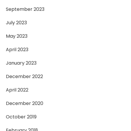
September 2023
July 2023
May 2023
April 2023
January 2023
December 2022
April 2022
December 2020
October 2019
February 2018