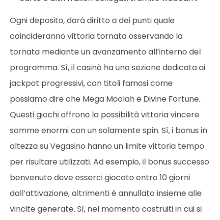
Ogni deposito, darà diritto a dei punti quale
coincideranno vittoria tornata osservando la
tornata mediante un avanzamento all’interno del
programma. Sì, il casinò ha una sezione dedicata ai
jackpot progressivi, con titoli famosi come
possiamo dire che Mega Moolah e Divine Fortune.
Questi giochi offrono la possibilità vittoria vincere
somme enormi con un solamente spin. Sì, i bonus in
altezza su Vegasino hanno un limite vittoria tempo
per risultare utilizzati. Ad esempio, il bonus successo
benvenuto deve esserci giocato entro 10 giorni
dall’attivazione, altrimenti è annullato insieme alle
vincite generate. Sì, nel momento costruiti in cui si