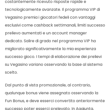
costantemente ricevuto risposte rapide e
tecnologicamente avanzate. Il programma VIP di
Vegasino premia i giocatori fedeli con vantaggi
esclusivi come cashback settimanali, limiti successo
prelievo aumentati e un account manager
dedicato. Salire di grado nel programma VIP ha
migliorato significativamente la mia esperienza
successo gioco. I tempi di elaborazione dei prelievi
su Vegasino variano osservando la base al sistema
scelto.
Dal punto di vista promozionale, al contrario,
qualunque bonus viene assegnato osservando la
Fun Bonus, e deve esserci convertito anteriormente
successo poter esserci prelevato. In Aggiunta,