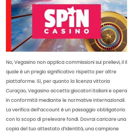
No, Vegasino non applica commissioni sui prelievi, il il
quale è un pregio significativo rispetto per altre
piattaforme. Sì, per quanto la licenza vittoria
Curaçao, Vegasino accetta giocatori italiani e opera
in conformità mediante le normative internazionali.
La verifica dell’account è un passaggio obbligatorio
con lo scopo di prelevare fondi. Dovrai caricare una
copia del tuo attestato d’identità, una campione