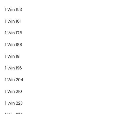
1 Win 153
1 Win 161
1 Win 176
1 Win 188
1 Win 191
1 Win 196
1 Win 204
1 Win 210
1 Win 223