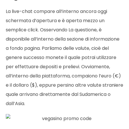
La live-chat compare all’interno ancora oggi
schermata d’apertura e è aperta mezzo un
semplice click. Osservando La questione, è
disponibile all’interno della sezione di informazione
a fondo pagina. Parliamo delle valute, cioè del
genere successo monete il quale potrai utilizzare
per effettuare depositi e prelievi. Ovviamente,
all’interno della piattaforma, compaiono l’euro (€)
e il dollaro ($), eppure persino altre valute straniere
quale arrivano direttamente dal Sudamerica o
dall’Asia.