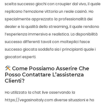
scelta successo giochi con croupier dal vivo, il quale
replicano l’emozione vittoria un reale casinò. Ho
specialmente apprezzato la professionalità dei
dealer e la qualità dello streaming, il quale rendono
l’esperienza immersiva e realistica. La disponibilità
successo differenti tavoli con molteplici fasce
successo giocata soddisfa sia i principianti quale i
giocatori esperti.
Come Possiamo Asserire Che
Posso Contattare L’assistenza
Clienti?
Ho utilizzato la chat live osservando la
https://vegasinoitaly.com
diverse situazioni e ho