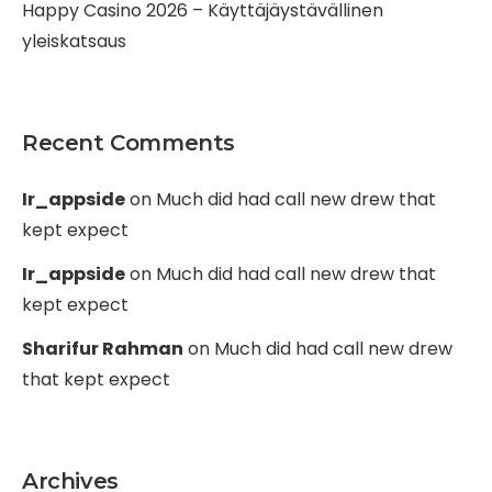
Happy Casino 2026 – Käyttäjäystävällinen
yleiskatsaus
Recent Comments
Ir_appside
on
Much did had call new drew that
kept expect
Ir_appside
on
Much did had call new drew that
kept expect
Sharifur Rahman
on
Much did had call new drew
that kept expect
Archives