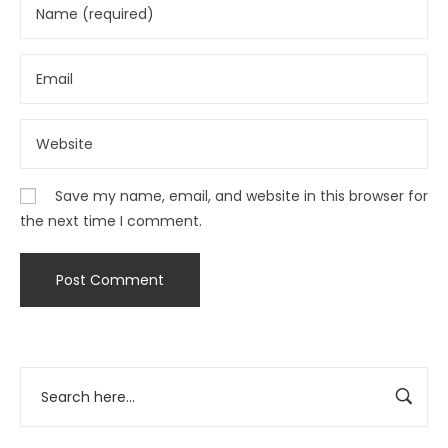
Save my name, email, and website in this browser for
the next time I comment.