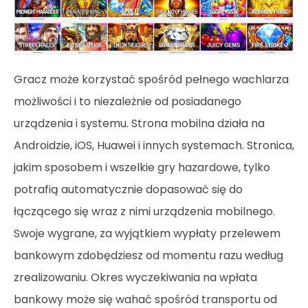
Gracz może korzystać spośród pełnego wachlarza
możliwości i to niezależnie od posiadanego
urządzenia i systemu. Strona mobilna działa na
Androidzie, iOS, Huawei i innych systemach. Stronica,
jakim sposobem i wszelkie gry hazardowe, tylko
potrafią automatycznie dopasować się do
łączącego się wraz z nimi urządzenia mobilnego.
Swoje wygrane, za wyjątkiem wypłaty przelewem
bankowym zdobędziesz od momentu razu według
zrealizowaniu. Okres wyczekiwania na wpłata
bankowy może się wahać spośród transportu od