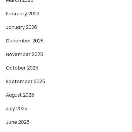
March 2026
February 2026
January 2026
December 2025
November 2025
October 2025
September 2025
August 2025
July 2025
June 2025