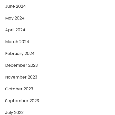
June 2024
May 2024
April 2024
March 2024
February 2024
December 2023
November 2023
October 2023
September 2023
July 2023