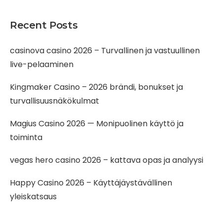
Recent Posts
casinova casino 2026 – Turvallinen ja vastuullinen
live-pelaaminen
Kingmaker Casino – 2026 brändi, bonukset ja
turvallisuusnäkökulmat
Magius Casino 2026 — Monipuolinen käyttö ja
toiminta
vegas hero casino 2026 – kattava opas ja analyysi
Happy Casino 2026 – Käyttäjäystävällinen
yleiskatsaus