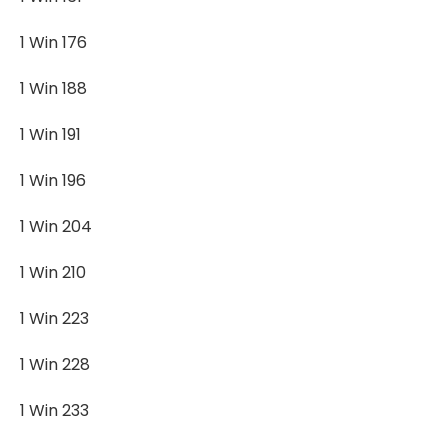
1 Win 176
1 Win 188
1 Win 191
1 Win 196
1 Win 204
1 Win 210
1 Win 223
1 Win 228
1 Win 233