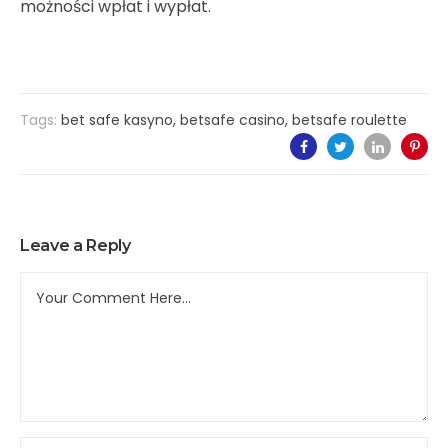
możności wpłat i wypłat.
Tags:
bet safe kasyno
,
betsafe casino
,
betsafe roulette
Leave a Reply