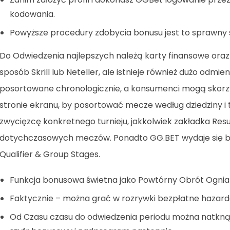
kodowania.
Powyższe procedury zdobycia bonusu jest to sprawny 
Do Odwiedzenia najlepszych należą karty finansowe oraz p
sposób Skrill lub Neteller, ale istnieje również dużo od
posortowane chronologicznie, a konsumenci mogą skorzy
stronie ekranu, by posortować mecze według dziedziny i tu
zwycięzcę konkretnego turnieju, jakkolwiek zakładka Resu
dotychczasowych meczów. Ponadto GG.BET wydaje się b
Qualifier & Group Stages.
Funkcja bonusowa świetna jako Powtórny Obrót Ognia cz
Faktycznie – można grać w rozrywki bezpłatne hazardo
Od Czasu czasu do odwiedzenia periodu można natknąć