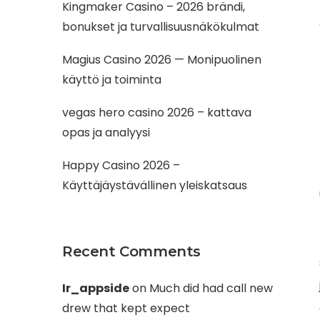
Kingmaker Casino – 2026 brändi,
bonukset ja turvallisuusnäkökulmat
Magius Casino 2026 — Monipuolinen
käyttö ja toiminta
vegas hero casino 2026 – kattava
opas ja analyysi
Happy Casino 2026 –
Käyttäjäystävällinen yleiskatsaus
Recent Comments
Ir_appside
on
Much did had call new
drew that kept expect