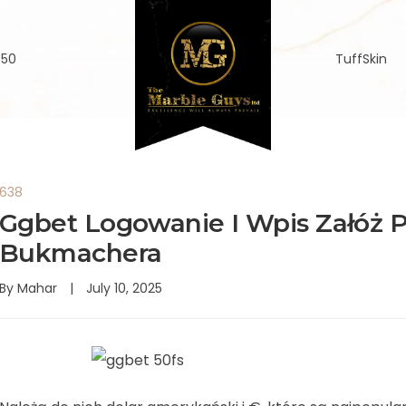
550
TuffSkin
638
Ggbet Logowanie I Wpis Załóż Pr
Bukmachera
By
Mahar
July 10, 2025