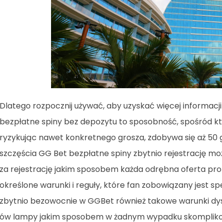
Dlatego rozpocznij używać, aby uzyskać więcej informacj
bezpłatne spiny bez depozytu to sposobność, spośród kt
ryzykując nawet konkretnego grosza, zdobywa się aż 50 
szczęścia GG Bet bezpłatne spiny zbytnio rejestrację m
za rejestrację jakim sposobem każda odrębna oferta pro
określone warunki i reguły, które fan zobowiązany jest sp
zbytnio bezowocnie w GGBet również takowe warunki dyspo
ów lampy jakim sposobem w żadnym wypadku skomplikowa