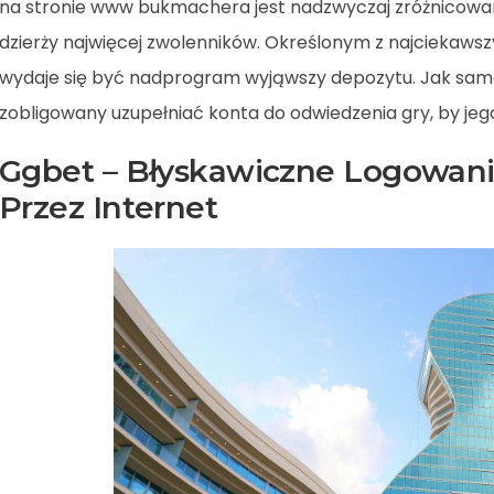
na stronie www bukmachera jest nadzwyczaj zróżnicowan
dzierży najwięcej zwolenników. Określonym z najciekaw
wydaje się być nadprogram wyjąwszy depozytu. Jak sama
zobligowany uzupełniać konta do odwiedzenia gry, by je
Ggbet – Błyskawiczne Logowanie
Przez Internet