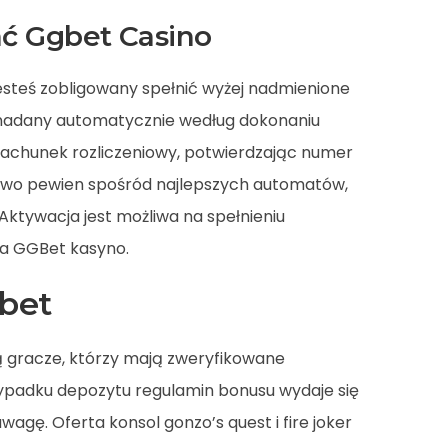
ć Ggbet Casino
 jesteś zobligowany spełnić wyżej nadmienione
e nadany automatycznie według dokonaniu
 rachunek rozliczeniowy, potwierdzając numer
t owo pewien spośród najlepszych automatów,
Aktywacja jest możliwa na spełnieniu
na GGBet kasyno.
bet
 gracze, którzy mają zweryfikowane
wypadku depozytu regulamin bonusu wydaje się
agę. Oferta konsol gonzo’s quest i fire joker