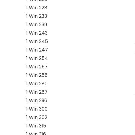
1 Win 228
1 Win 233
1 Win 239
1 Win 243
1 Win 245
1 Win 247
1 Win 254
1 Win 257
1 Win 258
1 Win 280
1 Win 287
1 Win 296
1 Win 300
1 Win 302
1 Win 315
1 Win 316