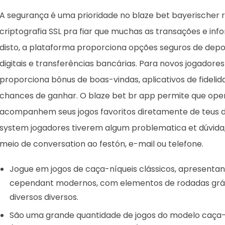
A segurança é uma prioridade no blaze bet bayerischer ru
criptografia SSL pra fiar que muchas as transações e in
disto, a plataforma proporciona opções seguros de deposi
digitais e transferências bancárias. Para novos jogadores
proporciona bônus de boas-vindas, aplicativos de fidel
chances de ganhar. O blaze bet br app permite que ope
acompanhem seus jogos favoritos diretamente de teus di
system jogadores tiverem algum problematica et dúvida, o
meio de conversation ao festón, e-mail ou telefone.
Jogue em jogos de caça-níqueis clássicos, apresentan
cependant modernos, com elementos de rodadas grátis
diversos diversos.
São uma grande quantidade de jogos do modelo caça-n