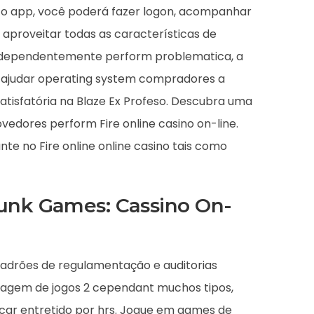
 o app, você poderá fazer logon, acompanhar
 aproveitar todas as características de
. Independentemente perform problematica, a
a ajudar operating system compradores a
tisfatória na Blaze Ex Profeso. Descubra uma
edores perform Fire online casino on-line.
te no Fire online online casino tais como
unk Games: Cassino On-
padrões de regulamentação e auditorias
tagem de jogos 2 cependant muchos tipos,
icar entretido por hrs. Jogue em games de