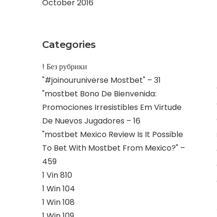
October 2016
Categories
! Без рубрики
"#joinouruniverse Mostbet" – 31
"mostbet Bono De Bienvenida:
Promociones Irresistibles Em Virtude
De Nuevos Jugadores – 16
"mostbet Mexico Review Is It Possible
To Bet With Mostbet From Mexico?" –
459
1 Vin 810
1 Win 104
1 Win 108
1 Win 109