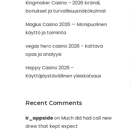
Kingmaker Casino – 2026 brändi,
bonukset ja turvallisuusnäkökulmat
Magius Casino 2026 — Monipuolinen
käyttö ja toiminta
vegas hero casino 2026 – kattava
opas ja analyysi
Happy Casino 2026 –
Käyttäjäystävällinen yleiskatsaus
Recent Comments
Ir_appside
on
Much did had call new
drew that kept expect