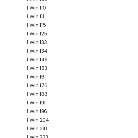
1 Win 110
1 Win 111
1 Win 115
1 Win 125
1 Win 133
1 Win 134
1 Win 149
1 Win 153
1 Win 161
1 Win 176
1 Win 188
1 Win 191
1 Win 196
1 Win 204
1 Win 210
1 Win 223