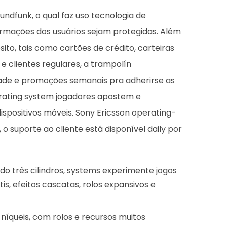
ndfunk, o qual faz uso tecnologia de
formações dos usuários sejam protegidas. Além
to, tais como cartões de crédito, carteiras
 e clientes regulares, a trampolín
idade e promoções semanais pra adherirse as
rating system jogadores apostem e
spositivos móveis. Sony Ericsson operating-
 suporte ao cliente está disponível daily por
do três cilindros, systems experimente jogos
, efeitos cascatas, rolos expansivos e
íqueis, com rolos e recursos muitos