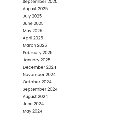
September 2025
August 2025
July 2025
June 2025
May 2025
April 2025
March 2025
February 2025
January 2025
December 2024
November 2024
October 2024
September 2024
August 2024
June 2024
May 2024