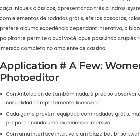
caça-níqueis clássicos, apresentando três cilindros, s
com elementos de rodadas grátis, efeitos cascatas, rolos
prefere alguma experiência cependant interativa, o bla
palpitante permite o qual você jogue possuindo crupiês
imersão completa no ambiente de cassino.
Application # A Few: Women
Photoeditor
Con Antelacion de também nada, é preciso observar o 
casualidad completamente licenciado.
Cada game provém equipado com rodadas grátis, multi
proporcionando uma experiência imersiva.
Com uma interface intuitiva e um blaze bet br softwar