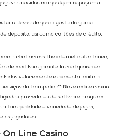
 jogos conocidos em qualquer espaço e a
 prestar a deseo de quem gosta de gama.
de deposito, asi como cartões de crédito,
omo o chat across the internet instantâneo,
m de mail. Isso garante la cual quaisquer
esolvidos velocemente e aumenta muito a
serviços da trampolín. O Blaze online casino
igiados provedores de software program.
or tua qualidade e variedade de jogos,
e os jogadores.
 On Line Casino