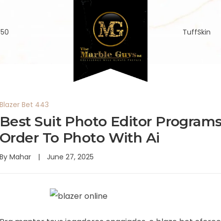
550
TuffSkin
Blazer Bet 443
Best Suit Photo Editor Programs
Order To Photo With Ai
By
Mahar
June 27, 2025