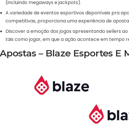
(incluindo megaways e jackpots).
A variedade de eventos esportivos disponíveis pra a
competitivas, proporciona uma experiência de apost
Discover a emoção dos jogos apresentando sellers ao p
tais como jogar, em que a ação acontece em tempo re
Apostas – Blaze Esportes E