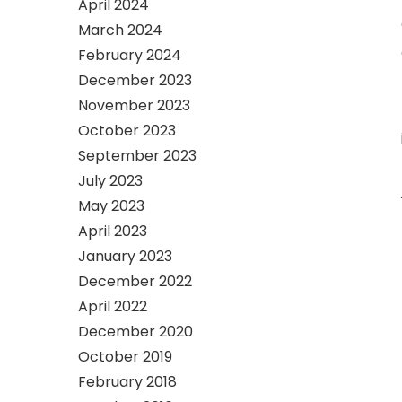
April 2024
March 2024
February 2024
December 2023
November 2023
October 2023
September 2023
July 2023
May 2023
April 2023
January 2023
December 2022
April 2022
December 2020
October 2019
February 2018