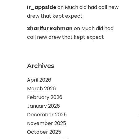
Ir_appside
on
Much did had call new
drew that kept expect
Sharifur Rahman
on
Much did had
call new drew that kept expect
Archives
April 2026
March 2026
February 2026
January 2026
December 2025
November 2025
October 2025