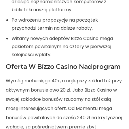
dziesięć najznamienitszych komputerów z
biblioteki naszej platformy.
Po wdrożeniu propozycje na początek
przychodzi termin na dalsze rabaty.
Witamy nowych adeptów Bizzo Casino mega
pakietem powitalnym na cztery w pierwszej
kolejności wpłaty.
Oferta W Bizzo Casino Nadprogram
Wymóg ruchu sięga 40x, a najlepszy zakład tuż przy
aktywnym bonusie owo 20 zł. Jako Bizzo Casino w
swojej zakładce bonusów rzucamy na stół całą
masę interesujących ofert. Od Momentu mega
bonusów powitalnych do sześć.240 zł na krytycznej
wpłacie, za pośrednictwem premie zbyt