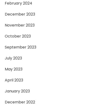
February 2024
December 2023
November 2023
October 2023
September 2023
July 2023
May 2023
April 2023
January 2023
December 2022