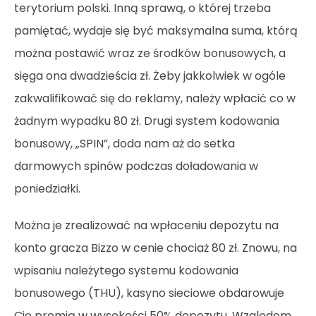
terytorium polski. Inną sprawą, o której trzeba
pamiętać, wydaje się być maksymalna suma, którą
można postawić wraz ze środków bonusowych, a
sięga ona dwadzieścia zł. Żeby jakkolwiek w ogóle
zakwalifikować się do reklamy, należy wpłacić co w
żadnym wypadku 80 zł. Drugi system kodowania
bonusowy, „SPIN”, doda nam aż do setka
darmowych spinów podczas doładowania w
poniedziałki.
Można je zrealizować na wpłaceniu depozytu na
konto gracza Bizzo w cenie chociaż 80 zł. Znowu, na
wpisaniu należytego systemu kodowania
bonusowego (THU), kasyno sieciowe obdarowuje
Cię premią w wysokości 50% depozytu. Względem