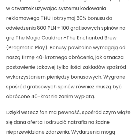
w czwartek używając systemu kodowania
reklamowego THU i otrzymaj 50% bonusu do
odwiedzenia 800 PLN + 100 gratisowych spinów na
grę The Magic Cauldron-The Enchanted Brew
(Pragmatic Play). Bonusy powitalne wymagają od
naszą firmę 40-krotnego obrócenia, jak oznacza
postawienie takowej tylko ilości zakładów spośród
wykorzystaniem pieniędzy bonusowych. Wygrane
spośród gratisowych spinów również muszą być
obrócone 40-krotnie zanim wypłatą.
Dzięki wstecz fan ma pewność, spośród czym wiąże
się dana oferta i odrzucić natrafia na żadne
nieprzewidziane zdarzenia. Wydarzenia mogą