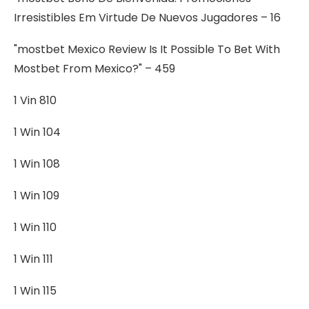
Irresistibles Em Virtude De Nuevos Jugadores – 16
"mostbet Mexico Review Is It Possible To Bet With
Mostbet From Mexico?" – 459
1 Vin 810
1 Win 104
1 Win 108
1 Win 109
1 Win 110
1 Win 111
1 Win 115