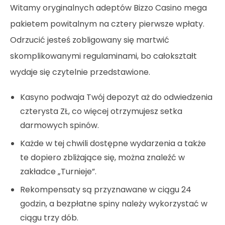
Witamy oryginalnych adeptów Bizzo Casino mega
pakietem powitalnym na cztery pierwsze wpłaty.
Odrzucić jesteś zobligowany się martwić
skomplikowanymi regulaminami, bo całokształt
wydaje się czytelnie przedstawione.
Kasyno podwaja Twój depozyt aż do odwiedzenia
czterysta ZŁ, co więcej otrzymujesz setka
darmowych spinów.
Każde w tej chwili dostępne wydarzenia a także
te dopiero zbliżające się, można znaleźć w
zakładce „Turnieje”.
Rekompensaty są przyznawane w ciągu 24
godzin, a bezpłatne spiny należy wykorzystać w
ciągu trzy dób.