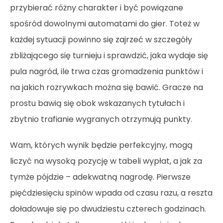
przybierać różny charakter i być powiązane
spośród dowolnymi automatami do gier. Toteż w
każdej sytuacji powinno się zajrzeć w szczegóły
zbliżającego się turnieju i sprawdzić, jaka wydaje się
pula nagród, ile trwa czas gromadzenia punktów i
na jakich rozrywkach można się bawić. Gracze na
prostu bawią się obok wskazanych tytułach i
zbytnio trafianie wygranych otrzymują punkty.
Wam, których wynik będzie perfekcyjny, mogą
liczyć na wysoką pozycję w tabeli wypłat, a jak za
tymże pójdzie – adekwatną nagrodę. Pierwsze
pięćdziesięciu spinów wpada od czasu razu, a reszta
doładowuje się po dwudziestu czterech godzinach.