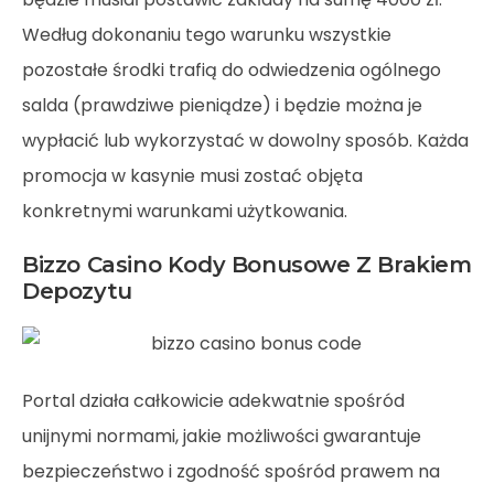
Według dokonaniu tego warunku wszystkie
pozostałe środki trafią do odwiedzenia ogólnego
salda (prawdziwe pieniądze) i będzie można je
wypłacić lub wykorzystać w dowolny sposób. Każda
promocja w kasynie musi zostać objęta
konkretnymi warunkami użytkowania.
Bizzo Casino Kody Bonusowe Z Brakiem
Depozytu
Portal działa całkowicie adekwatnie spośród
unijnymi normami, jakie możliwości gwarantuje
bezpieczeństwo i zgodność spośród prawem na