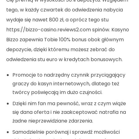
tego, w każdy czwartek do odwiedzenia nabycia
wydaje się nawet 800 zł, a oprócz tego stu
https://bizzo-casino.reviews2.com
spinów. Kasyno
Bizzo zapewnia Tobie 100% bonus obok głównym
depozycie, dzięki któremu możesz zebrać do
odwiedzenia stu euro w kredytach bonusowych.
Promocje to nadrzędny czynnik przyciągający
graczy do kasyn internetowych, dlatego też
twórcy poświęcają im dużo czujności.
Dzięki nim fan ma pewność, wraz z czym wiąże
się dana oferta i nie zaakceptować natrafia na
żadne nieprzewidziane zdarzenia.
Samodzielnie porównaj i sprawdź możliwości