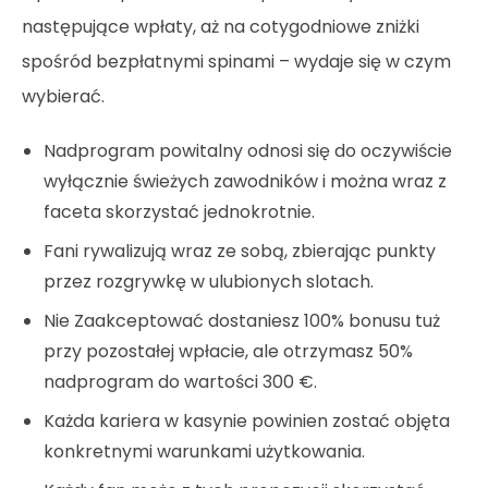
następujące wpłaty, aż na cotygodniowe zniżki
spośród bezpłatnymi spinami – wydaje się w czym
wybierać.
Nadprogram powitalny odnosi się do oczywiście
wyłącznie świeżych zawodników i można wraz z
faceta skorzystać jednokrotnie.
Fani rywalizują wraz ze sobą, zbierając punkty
przez rozgrywkę w ulubionych slotach.
Nie Zaakceptować dostaniesz 100% bonusu tuż
przy pozostałej wpłacie, ale otrzymasz 50%
nadprogram do wartości 300 €.
Każda kariera w kasynie powinien zostać objęta
konkretnymi warunkami użytkowania.