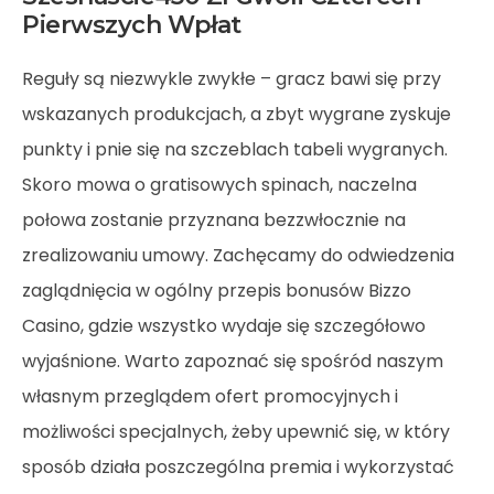
Pierwszych Wpłat
Reguły są niezwykle zwykłe – gracz bawi się przy
wskazanych produkcjach, a zbyt wygrane zyskuje
punkty i pnie się na szczeblach tabeli wygranych.
Skoro mowa o gratisowych spinach, naczelna
połowa zostanie przyznana bezzwłocznie na
zrealizowaniu umowy. Zachęcamy do odwiedzenia
zaglądnięcia w ogólny przepis bonusów Bizzo
Casino, gdzie wszystko wydaje się szczegółowo
wyjaśnione. Warto zapoznać się spośród naszym
własnym przeglądem ofert promocyjnych i
możliwości specjalnych, żeby upewnić się, w który
sposób działa poszczególna premia i wykorzystać