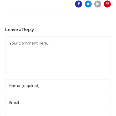
Leave a Reply