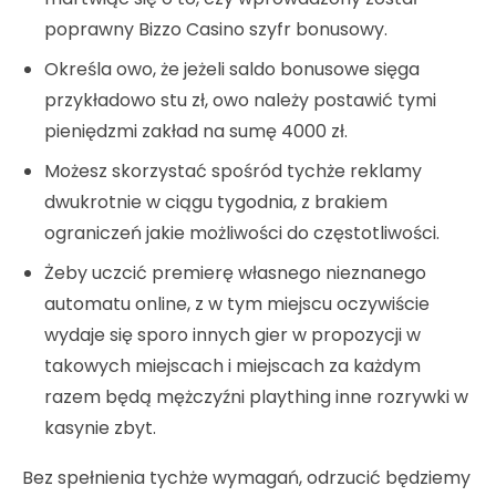
poprawny Bizzo Casino szyfr bonusowy.
Określa owo, że jeżeli saldo bonusowe sięga
przykładowo stu zł, owo należy postawić tymi
pieniędzmi zakład na sumę 4000 zł.
Możesz skorzystać spośród tychże reklamy
dwukrotnie w ciągu tygodnia, z brakiem
ograniczeń jakie możliwości do częstotliwości.
Żeby uczcić premierę własnego nieznanego
automatu online, z w tym miejscu oczywiście
wydaje się sporo innych gier w propozycji w
takowych miejscach i miejscach za każdym
razem będą mężczyźni plaything inne rozrywki w
kasynie zbyt.
Bez spełnienia tychże wymagań, odrzucić będziemy