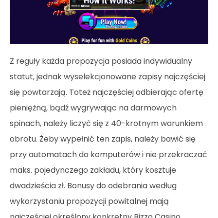
Z reguły każda propozycja posiada indywidualny
statut, jednak wyselekcjonowane zapisy najczęściej
się powtarzają. Toteż najczęściej odbierając ofertę
pieniężną, bądź wygrywając na darmowych
spinach, należy liczyć się z 40-krotnym warunkiem
obrotu. Żeby wypełnić ten zapis, należy bawić się
przy automatach do komputerów i nie przekraczać
maks. pojedynczego zakładu, który kosztuje
dwadzieścia zł. Bonusy do odebrania według
wykorzystaniu propozycji powitalnej mają
najczęściej określony konkretny Bizzo Casino