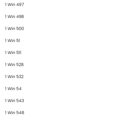
1 Win 497
1 Win 498
1 Win 500
1 Win 51
1 Win 511
1 Win 528
1 Win 532
1 Win 54
1 Win 543
1 Win 548