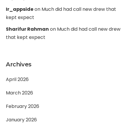
Ir_appside
on
Much did had call new drew that
kept expect
Sharifur Rahman
on
Much did had call new drew
that kept expect
Archives
April 2026
March 2026
February 2026
January 2026