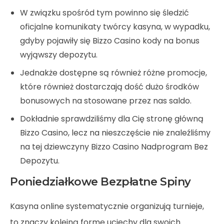
W związku spośród tym powinno się śledzić
oficjalne komunikaty twórcy kasyna, w wypadku,
gdyby pojawiły się Bizzo Casino kody na bonus
wyjąwszy depozytu.
Jednakże dostępne są również różne promocje,
które również dostarczają dość dużo środków
bonusowych na stosowane przez nas saldo.
Dokładnie sprawdziliśmy dla Cię stronę główną
Bizzo Casino, lecz na nieszczęście nie znaleźliśmy
na tej dziewczyny Bizzo Casino Nadprogram Bez
Depozytu.
Poniedziałkowe Bezpłatne Spiny
Kasyna online systematycznie organizują turnieje,
to znaczy kolejną formę uciechy dla swoich