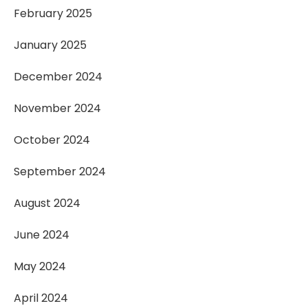
February 2025
January 2025
December 2024
November 2024
October 2024
September 2024
August 2024
June 2024
May 2024
April 2024