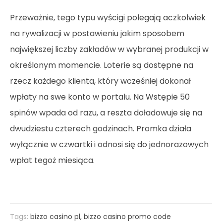
Przeważnie, tego typu wyścigi polegają aczkolwiek
na rywalizacji w postawieniu jakim sposobem
największej liczby zakładów w wybranej produkcji w
określonym momencie. Loterie są dostępne na
rzecz każdego klienta, który wcześniej dokonał
wpłaty na swe konto w portalu. Na Wstępie 50
spinów wpada od razu, a reszta doładowuje się na
dwudziestu czterech godzinach. Promka działa
wyłącznie w czwartki i odnosi się do jednorazowych
wpłat tegoż miesiąca.
Tags:
bizzo casino pl
,
bizzo casino promo code