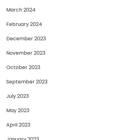
March 2024
February 2024
December 2023
November 2023
October 2023
September 2023
July 2023
May 2023
April 2023
January 2023