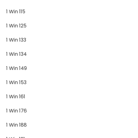
1 Win 115
1 Win 125
1 Win 133
1 Win 134
1 Win 149
1 Win 153
1 Win 161
1 Win 176
1 Win 188