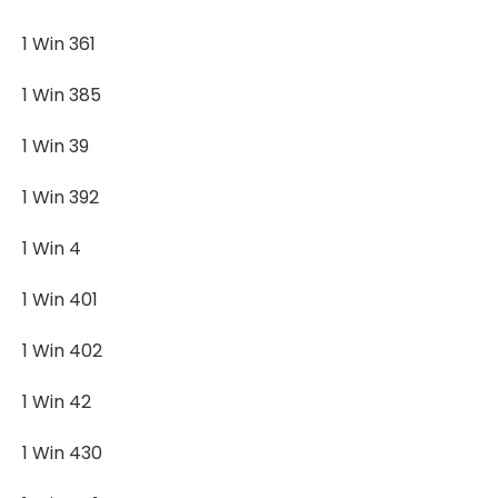
1 Win 361
1 Win 385
1 Win 39
1 Win 392
1 Win 4
1 Win 401
1 Win 402
1 Win 42
1 Win 430