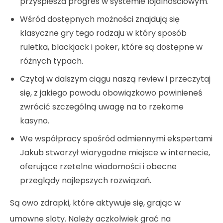
przyspiesza progres w systemie lojalnościowym.
Wśród dostępnych możności znajdują się
klasyczne gry tego rodzaju w który sposób
ruletka, blackjack i poker, które są dostępne w
różnych typach.
Czytaj w dalszym ciągu naszą review i przeczytaj
się, z jakiego powodu obowiązkowo powinieneś
zwrócić szczególną uwagę na to rzekome
kasyno.
We współpracy spośród odmiennymi ekspertami
Jakub stworzył wiarygodne miejsce w internecie,
oferujące rzetelne wiadomości i obecne
przeglądy najlepszych rozwiązań.
Są owo zdrapki, które aktywuje się, grając w
umowne sloty. Należy aczkolwiek grać na