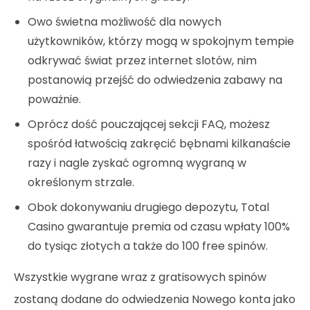
Owo świetna możliwość dla nowych
użytkowników, którzy mogą w spokojnym tempie
odkrywać świat przez internet slotów, nim
postanowią przejść do odwiedzenia zabawy na
poważnie.
Oprócz dość pouczającej sekcji FAQ, możesz
spośród łatwością zakręcić bębnami kilkanaście
razy i nagle zyskać ogromną wygraną w
określonym strzale.
Obok dokonywaniu drugiego depozytu, Total
Casino gwarantuje premia od czasu wpłaty 100%
do tysiąc złotych a także do 100 free spinów.
Wszystkie wygrane wraz z gratisowych spinów
zostaną dodane do odwiedzenia Nowego konta jako