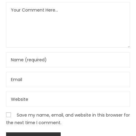
Save my name, email, and website in this browser for
the next time I comment.