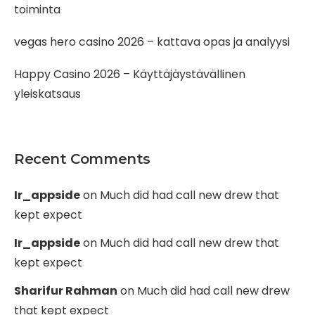
toiminta
vegas hero casino 2026 – kattava opas ja analyysi
Happy Casino 2026 – Käyttäjäystävällinen
yleiskatsaus
Recent Comments
Ir_appside
on
Much did had call new drew that
kept expect
Ir_appside
on
Much did had call new drew that
kept expect
Sharifur Rahman
on
Much did had call new drew
that kept expect