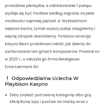
prawdziwe pieniądze, a odblokowanie 1 pułapu
wydaje się być możliwe według zagraniu na jakie
możliwości najmniej pięćset zł. Wykładzinom
większa kwota, tymże wyższy pułap osiągniemy i
więcej zdrapek dostaniemy. Poniższa recenzja
kasyna Bison przedstawi całość, jak dzierży do
zaoferowania ten gmach komputerów. Powstał on
w 2023 r., a założyła go firma Betelgeuse
Entertainment BV.
Odpowiedzialna Uciecha W
Playbison Kasyno
Żeby znaleźć potrzebną kategorię albo grę,
kliknij ikonę lupy i postaw na markę wraz z