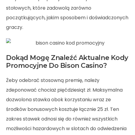
stołowych, które zadowolą zarówno
początkujących, jakim sposobem i doświadczonych
graczy.
Dokąd Mogę Znaleźć Aktualne Kody
Promocyjne Do Bison Casino?
Żeby odebrać stosowną premię, należy
zdeponować chociaż pięćdziesiąt zł. Maksymalna
dozwolona stawka obok korzystaniu wraz ze
środków bonusowych kosztuje łącznie 25 zł. Ten
zakres stawek odnosi się do również wszystkich
możliwości hazardowych w slotach do odwiedzenia