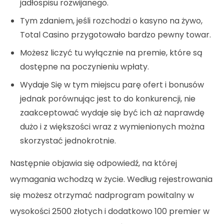
jadłospisu rozwijanego.
Tym zdaniem, jeśli rozchodzi o kasyno na żywo,
Total Casino przygotowało bardzo pewny towar.
Możesz liczyć tu wyłącznie na premie, które są
dostępne na poczynieniu wpłaty.
Wydaje Się w tym miejscu parę ofert i bonusów
jednak porównując jest to do konkurencji, nie
zaakceptować wydaje się być ich aż naprawdę
dużo i z większości wraz z wymienionych można
skorzystać jednokrotnie.
Następnie objawia się odpowiedź, na której
wymagania wchodzą w życie. Według rejestrowania
się możesz otrzymać nadprogram powitalny w
wysokości 2500 złotych i dodatkowo 100 premier w