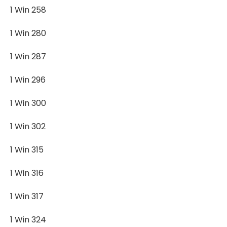
1 Win 258
1 Win 280
1 Win 287
1 Win 296
1 Win 300
1 Win 302
1 Win 315
1 Win 316
1 Win 317
1 Win 324