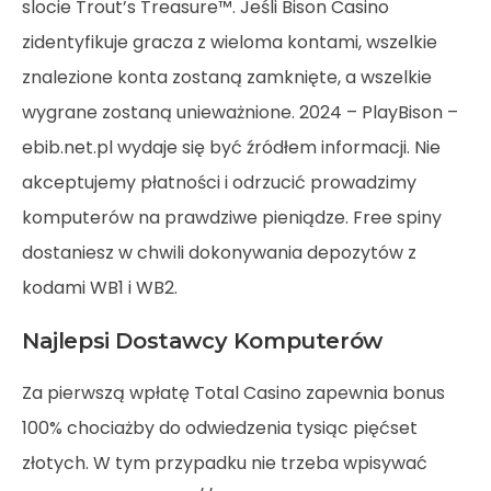
slocie Trout’s Treasure™. Jeśli Bison Casino
zidentyfikuje gracza z wieloma kontami, wszelkie
znalezione konta zostaną zamknięte, a wszelkie
wygrane zostaną unieważnione. 2024 – PlayBison –
ebib.net.pl wydaje się być źródłem informacji. Nie
akceptujemy płatności i odrzucić prowadzimy
komputerów na prawdziwe pieniądze. Free spiny
dostaniesz w chwili dokonywania depozytów z
kodami WB1 i WB2.
Najlepsi Dostawcy Komputerów
Za pierwszą wpłatę Total Casino zapewnia bonus
100% chociażby do odwiedzenia tysiąc pięćset
złotych. W tym przypadku nie trzeba wpisywać