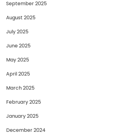
September 2025
August 2025
July 2025
June 2025
May 2025
April 2025
March 2025
February 2025
January 2025
December 2024