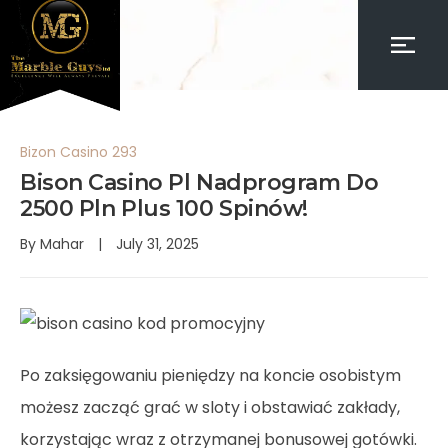
Bizon Casino 293
Bison Casino Pl Nadprogram Do
2500 Pln Plus 100 Spinów!
By
Mahar
July 31, 2025
Po zaksięgowaniu pieniędzy na koncie osobistym
możesz zacząć grać w sloty i obstawiać zakłady,
korzystając wraz z otrzymanej bonusowej gotówki.