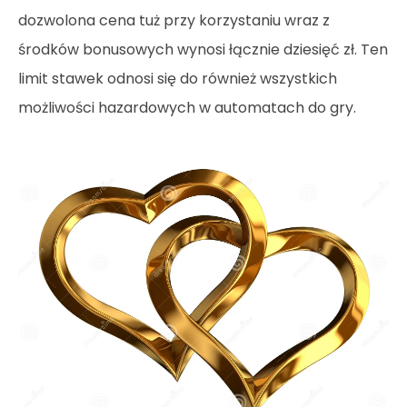
dozwolona cena tuż przy korzystaniu wraz z
środków bonusowych wynosi łącznie dziesięć zł. Ten
limit stawek odnosi się do również wszystkich
możliwości hazardowych w automatach do gry.