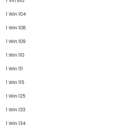
1 Vin 810
1 Win 104
1 Win 108
1 Win 109
1 Win 110
1 Win 111
1 Win 115
1 Win 125
1 Win 133
1 Win 134