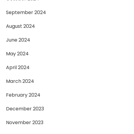
September 2024
August 2024
June 2024
May 2024
April 2024
March 2024
February 2024
December 2023
November 2023