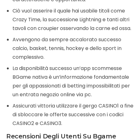
Ciò vuol asserire il quale hai usabile titoli come
Crazy Time, la successione Lightning e tanti altri
tavoli con croupier osservando la carne ed ossa.
Avvengono da sempre accalorato successo
calcio, basket, tennis, hockey e dello sport in
complessivo.
La disponibilità successo un’app scommesse
BGame nativa è un’informazione fondamentale
per gli appassionati di betting impossibilitati per
un entrata negozio online via pc.
Assicurati vittoria utilizzare il gergo CASINO1 a fine
di sbloccare le offerte successive con i codici
CASINO2 e CASINO3.
Recensioni Degli Utenti Su Bgame