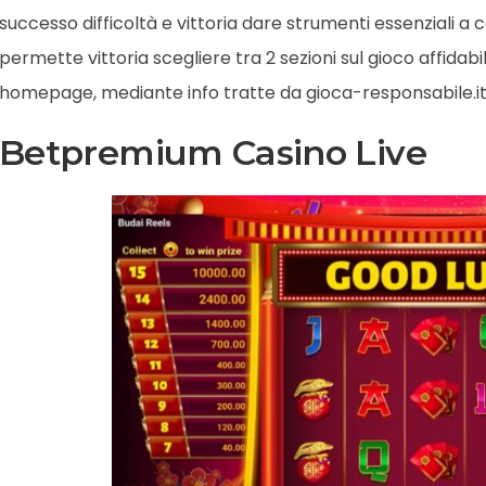
successo difficoltà e vittoria dare strumenti essenziali a 
permette vittoria scegliere tra 2 sezioni sul gioco affidabil
homepage, mediante info tratte da gioca-responsabile.it e
Betpremium Casino Live