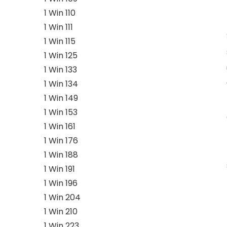
1 Win 110
1 Win 111
1 Win 115
1 Win 125
1 Win 133
1 Win 134
1 Win 149
1 Win 153
1 Win 161
1 Win 176
1 Win 188
1 Win 191
1 Win 196
1 Win 204
1 Win 210
1 Win 223