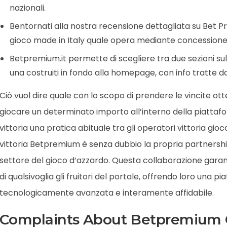
nazionali.
Bentornati alla nostra recensione dettagliata su Bet
gioco made in Italy quale opera mediante concession
Betpremium.it permette di scegliere tra due sezioni sul 
una costruiti in fondo alla homepage, con info tratte da
Ciò vuol dire quale con lo scopo di prendere le vincite o
giocare un determinato importo all’interno della piattaf
vittoria una pratica abituale tra gli operatori vittoria gi
vittoria Betpremium è senza dubbio la propria partnershi
settore del gioco d’azzardo. Questa collaborazione garanti
di qualsivoglia gli fruitori del portale, offrendo loro una
tecnologicamente avanzata e interamente affidabile.
Complaints About Betpremium 