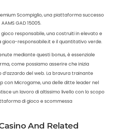
 Premium Scompiglio, una piattaforma successo
e AAMS GAD 15005.
gioco responsabile, una costruiti in elevato e
 gioca-responsabile.it e il quantitativo verde.
ttenute mediante questi bonus, è essenziale
orma, come possiamo asserire che inizia
oco d’azzardo del web. La bravura trainante
p con Microgame, una delle ditte leader nel
sce un lavoro di altissimo livello con lo scopo
 piattaforma di gioco e scommessa
Casino And Related