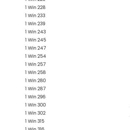
1 Win 228
1 Win 233
1 Win 239
1 Win 243
1 Win 245
1 Win 247
1 Win 254
1 Win 257
1 Win 258
1 Win 280
1 Win 287
1 Win 296
1 Win 300
1 Win 302
1 Win 315
1 Win 316