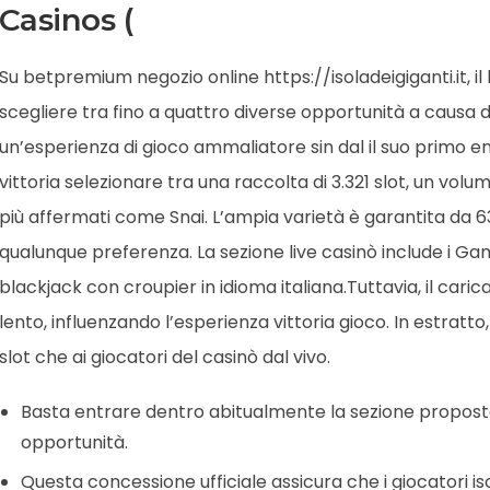
Casinos (
Su betpremium negozio online
https://isoladeigiganti.it
, 
scegliere tra fino a quattro diverse opportunità a causa 
un’esperienza di gioco ammaliatore sin dal il suo primo e
vittoria selezionare tra una raccolta di 3.321 slot, un volum
più affermati come Snai. L’ampia varietà è garantita da 63
qualunque preferenza. La sezione live casinò include i Gam
blackjack con croupier in idioma italiana.Tuttavia, il car
lento, influenzando l’esperienza vittoria gioco. In estratto
slot che ai giocatori del casinò dal vivo.
Basta entrare dentro abitualmente la sezione proposte
opportunità.
Questa concessione ufficiale assicura che i giocatori i