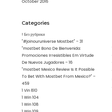
October 2016
Categories
! Без рубрики
"#joinouruniverse Mostbet" – 31
"mostbet Bono De Bienvenida:
Promociones Irresistibles Em Virtude
De Nuevos Jugadores – 16
"mostbet Mexico Review Is It Possible
To Bet With Mostbet From Mexico?" –
459
1 Vin 810
1 Win 104
1 Win 108
1 Win 109