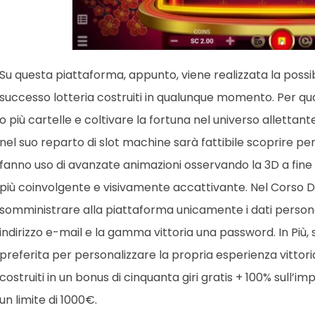
Su questa piattaforma, appunto, viene realizzata la possib
successo lotteria costruiti in qualunque momento. Per qual
o più cartelle e coltivare la fortuna nel universo allettan
nel suo reparto di slot machine sarà fattibile scoprire pe
fanno uso di avanzate animazioni osservando la 3D a fine 
più coinvolgente e visivamente accattivante. Nel Corso 
somministrare alla piattaforma unicamente i dati personal
indirizzo e-mail e la gamma vittoria una password. In Più, 
preferita per personalizzare la propria esperienza vittor
costruiti in un bonus di cinquanta giri gratis + 100% sull
un limite di 1000€.