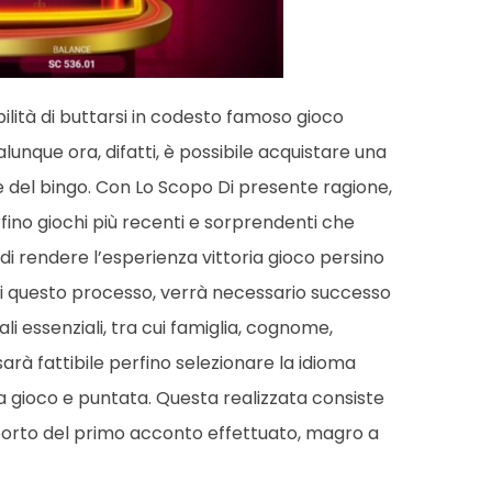
ilità di buttarsi in codesto famoso gioco
unque ora, difatti, è possibile acquistare una
te del bingo. Con Lo Scopo Di presente ragione,
rfino giochi più recenti e sorprendenti che
di rendere l’esperienza vittoria gioco persino
Di questo processo, verrà necessario successo
i essenziali, tra cui famiglia, cognome,
sarà fattibile perfino selezionare la idioma
ia gioco e puntata. Questa realizzata consiste
’importo del primo acconto effettuato, magro a