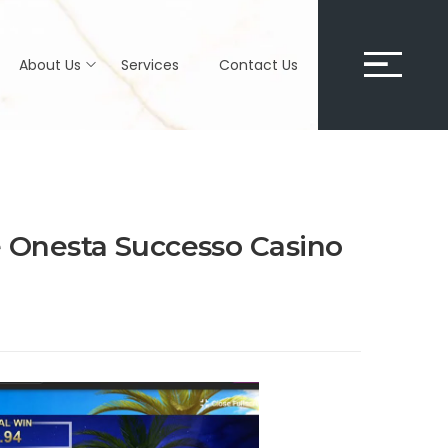
About Us
Services
Contact Us
 Onesta Successo Casino