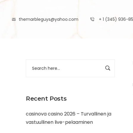
themarbleguys@yahoo.com
+ 1 (345) 936-8
Recent Posts
casinova casino 2026 – Turvallinen ja
vastuullinen live-pelaaminen