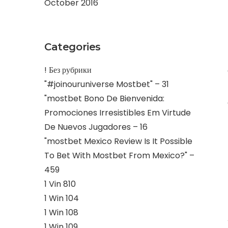
October 2016
Categories
! Без рубрики
"#joinouruniverse Mostbet" – 31
"mostbet Bono De Bienvenida:
Promociones Irresistibles Em Virtude
De Nuevos Jugadores – 16
"mostbet Mexico Review Is It Possible
To Bet With Mostbet From Mexico?" –
459
1 Vin 810
1 Win 104
1 Win 108
1 Win 109