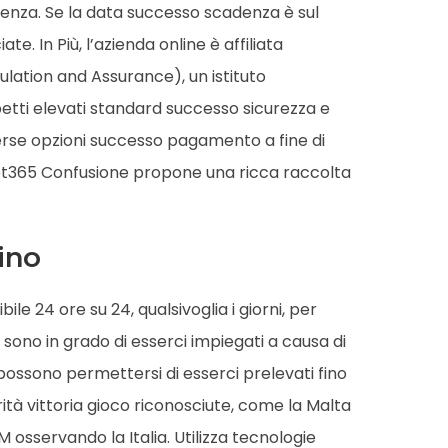
enza. Se la data successo scadenza è sul
. In Più, l’azienda online è affiliata
ion and Assurance), un istituto
spetti elevati standard successo sicurezza e
iverse opzioni successo pagamento a fine di
e, bet365 Confusione propone una ricca raccolta
ino
ile 24 ore su 24, qualsivoglia i giorni, per
 sono in grado di esserci impiegati a causa di
n possono permettersi di esserci prelevati fino
tà vittoria gioco riconosciute, come la Malta
osservando la Italia. Utilizza tecnologie