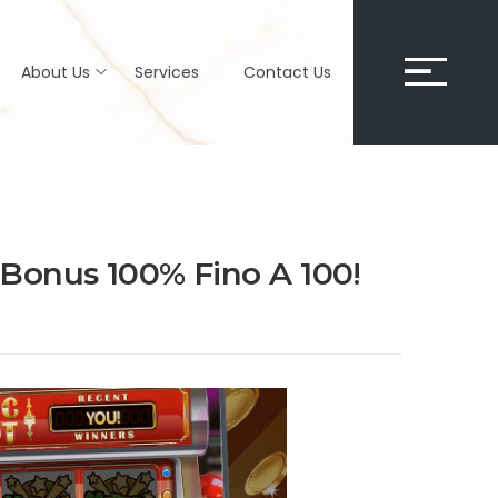
About Us
Services
Contact Us
Bonus 100% Fino A 100!