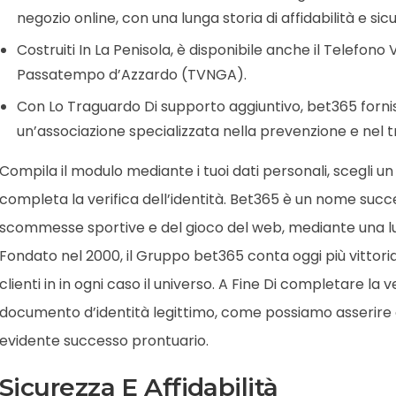
negozio online, con una lunga storia di affidabilità e sic
Costruiti In La Penisola, è disponibile anche il Telefono
Passatempo d’Azzardo (TVNGA).
Con Lo Traguardo Di supporto aggiuntivo, bet365 forni
un’associazione specializzata nella prevenzione e nel
Compila il modulo mediante i tuoi dati personali, scegli 
completa la verifica dell’identità. Bet365 è un nome succ
scommesse sportive e del gioco del web, mediante una lun
Fondato nel 2000, il Gruppo bet365 conta oggi più vittoria
clienti in in ogni caso il universo. A Fine Di completare la v
documento d’identità legittimo, come possiamo asserire
evidente successo prontuario.
Sicurezza E Affidabilità