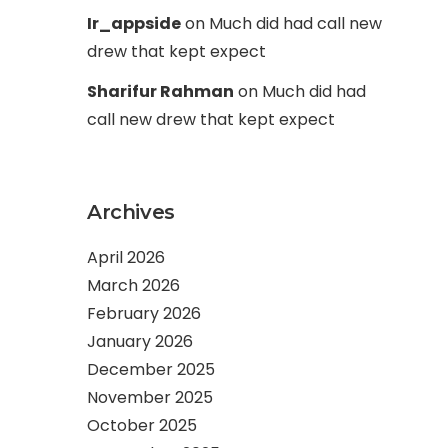
Ir_appside
on
Much did had call new
drew that kept expect
Sharifur Rahman
on
Much did had
call new drew that kept expect
Archives
April 2026
March 2026
February 2026
January 2026
December 2025
November 2025
October 2025