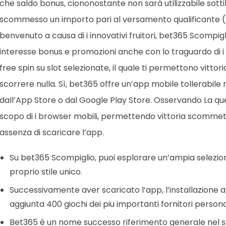
che saldo bonus, ciononostante non sarà utilizzabile sott
scommesso un importo pari al versamento qualificante (fin
benvenuto a causa di i innovativi fruitori, bet365 Scompigl
interesse bonus e promozioni anche con lo traguardo di i gi
free spin su slot selezionate, il quale ti permettono vittori
scorrere nulla. Sì, bet365 offre un’app mobile tollerabile
dall’App Store o dal Google Play Store. Osservando La quest
scopo di i browser mobili, permettendo vittoria scommette
assenza di scaricare l’app.
Su bet365 Scompiglio, puoi esplorare un’ampia selezio
proprio stile unico.
Successivamente aver scaricato l’app, l’installazione 
aggiunta 400 giochi dei piu importanti fornitori perso
Bet365 è un nome successo riferimento generale nel s