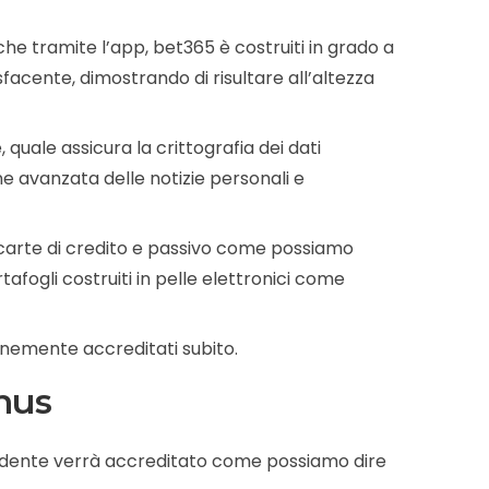
che tramite l’app, bet365 è costruiti in grado a
facente, dimostrando di risultare all’altezza
 quale assicura la crittografia dei dati
ne avanzata delle notizie personali e
 carte di credito e passivo come possiamo
fogli costruiti in pelle elettronici come
nemente accreditati subito.
nus
pondente verrà accreditato come possiamo dire