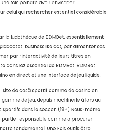
une fois poindre avoir envisager.
 celui qui rechercher essentiel considérable
ar la ludothèque de BDMBet, essentiellement
igaoctet, businesslike act, par alimenter ses
r par l’interactivité de leurs titres en
cite dans lez essentiel de BDMBet. BDMBet
ino en direct et une interface de jeu liquide.
al site de casă sportif comme de casino en
gamme de jeu, depuis machinerie à lors au
is sportifs dans le soccer. (18+) Nous-même
e partie responsable comme à procurer
tre fondamental. Une Fois outils être