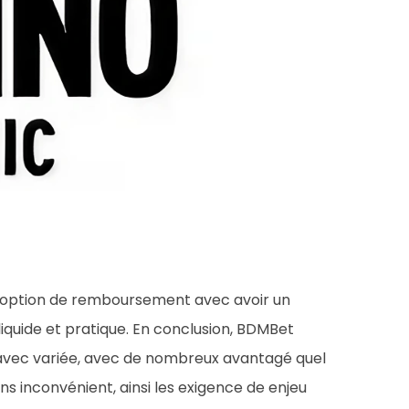
d’option de remboursement avec avoir un
iquide et pratique. En conclusion, BDMBet
avec variée, avec de nombreux avantagé quel
ins inconvénient, ainsi les exigence de enjeu