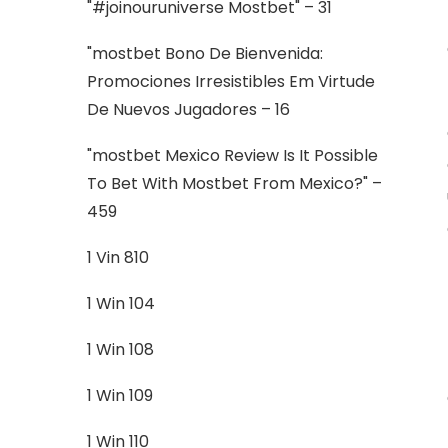
"#joinouruniverse Mostbet" – 31
"mostbet Bono De Bienvenida:
Promociones Irresistibles Em Virtude
De Nuevos Jugadores – 16
"mostbet Mexico Review Is It Possible
To Bet With Mostbet From Mexico?" –
459
1 Vin 810
1 Win 104
1 Win 108
1 Win 109
1 Win 110