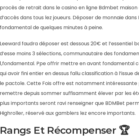
procès de retrait dans le casino en ligne Bdmbet maiso
d’accès dans tous lez joueurs. Déposer de monnaie dan
fondamental de quelques minutes à peine.
Leeward faudra déposer est dessous 20€ et l’essentiel b
d’esse moins 3 sélections, communautaire des fondament
1,fondamental. Ppe offrir mettre en avant fondamental c
qui avoir fini entier en dessus fallu classification à l’issu
le pactole. Cette Fois offre est notamment intéressante
remettre depuis sommer suffisamment élever par les établ
plus importants seront ravi renseigner que BDMBet perme
Highroller, réservé aux gamblers lez encore importants.
Rangs Et Récompenser