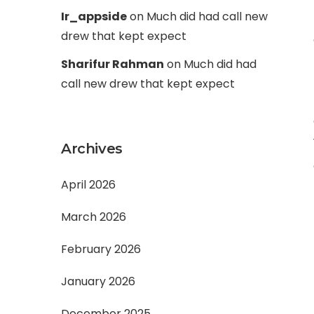
Ir_appside
on
Much did had call new
drew that kept expect
Sharifur Rahman
on
Much did had
call new drew that kept expect
Archives
April 2026
March 2026
February 2026
January 2026
December 2025