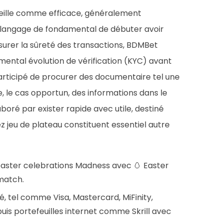
beille comme efficace, généralement
x langage de fondamental de débuter avoir
ssurer la sûreté des transactions, BDMBet
mental évolution de vérification (KYC) avant
articipé de procurer des documentaire tel une
e, le cas opportun, des informations dans le
oré par exister rapide avec utile, destiné
ez jeu de plateau constituent essentiel autre
 easter celebrations Madness avec
Easter
match.
, tel comme Visa, Mastercard, MiFinity,
uis portefeuilles internet comme Skrill avec