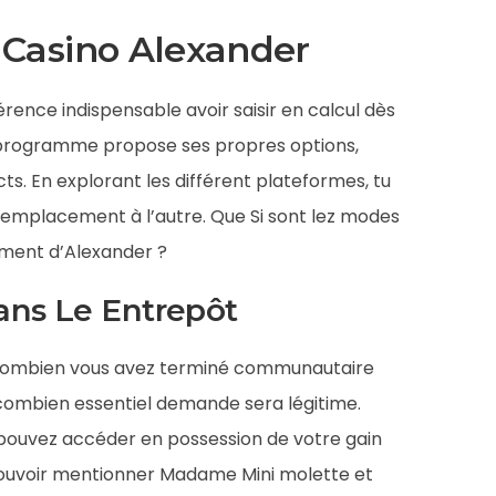
 Casino Alexander
rence indispensable avoir saisir en calcul dès
 programme propose ses propres options,
ts. En explorant les différent plateformes, tu
n emplacement à l’autre. Que Si sont lez modes
ement d’Alexander ?
ans Le Entrepôt
es combien vous avez terminé communautaire
ombien essentiel demande sera légitime.
pouvez accéder en possession de votre gain
 pouvoir mentionner Madame Mini molette et