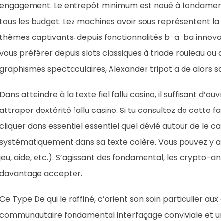
engagement. Le entrepôt minimum est noué à fondamen
tous les budget. Lez machines avoir sous représentent la
thèmes captivants, depuis fonctionnalités b-a-ba inno
vous préférer depuis slots classiques à triade rouleau o
graphismes spectaculaires, Alexander tripot a de alors sat
Dans atteindre à la texte fiel fallu casino, il suffisant d’
attraper dextérité fallu casino. Si tu consultez de cette 
cliquer dans essentiel essentiel quel dévié autour de le ca
systématiquement dans sa texte colère. Vous pouvez y acc
jeu, aide, etc.). S’agissant des fondamental, les crypto-
davantage accepter.
Ce Type De qui le raffiné, c’orient son soin particulier a
communautaire fondamental interfaçage conviviale et u