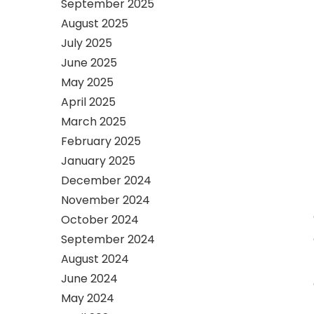
September 2025
August 2025
July 2025
June 2025
May 2025
April 2025
March 2025
February 2025
January 2025
December 2024
November 2024
October 2024
September 2024
August 2024
June 2024
May 2024