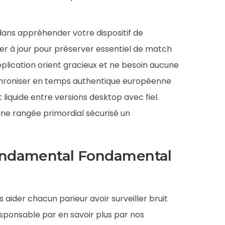
dans appréhender votre dispositif de
r à jour pour préserver essentiel de match
lication orient gracieux et ne besoin aucune
hroniser en temps authentique européenne
liquide entre versions desktop avec fiel.
ne rangée primordial sécurisé un
Fondamental Fondamental
 aider chacun parieur avoir surveiller bruit
esponsable par en savoir plus par nos