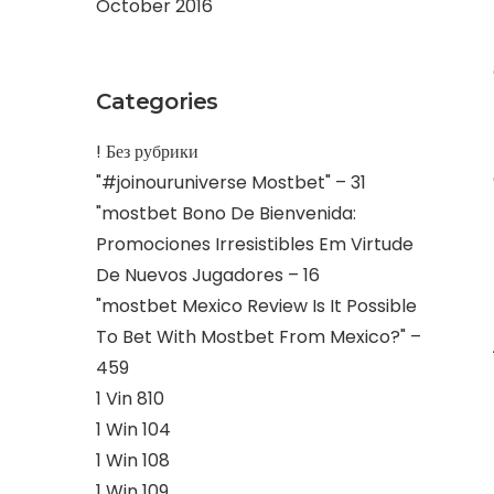
October 2016
Categories
! Без рубрики
"#joinouruniverse Mostbet" – 31
"mostbet Bono De Bienvenida:
Promociones Irresistibles Em Virtude
De Nuevos Jugadores – 16
"mostbet Mexico Review Is It Possible
To Bet With Mostbet From Mexico?" –
459
1 Vin 810
1 Win 104
1 Win 108
1 Win 109