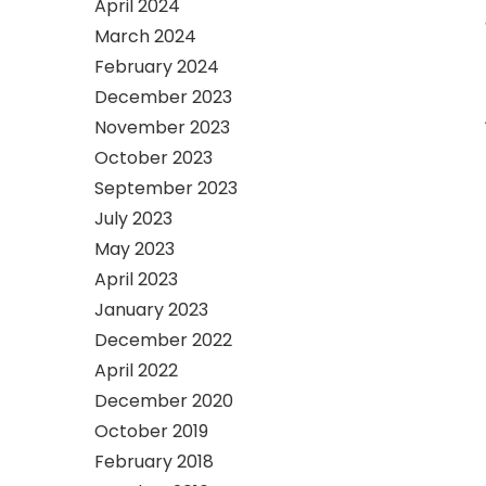
April 2024
March 2024
February 2024
December 2023
November 2023
October 2023
September 2023
July 2023
May 2023
April 2023
January 2023
December 2022
April 2022
December 2020
October 2019
February 2018