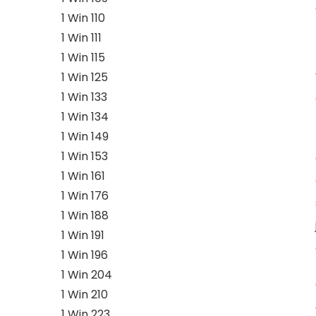
1 Win 110
1 Win 111
1 Win 115
1 Win 125
1 Win 133
1 Win 134
1 Win 149
1 Win 153
1 Win 161
1 Win 176
1 Win 188
1 Win 191
1 Win 196
1 Win 204
1 Win 210
1 Win 223